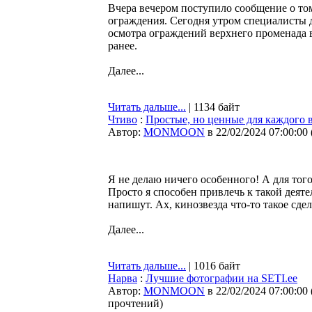
Вчера вечером поступило сообщение о том
ограждения. Сегодня утром специалисты д
осмотра ограждений верхнего променада в
ранее.
Далее...
Читать дальше...
| 1134 байт
Чтиво
:
Простые, но ценные для каждого 
Автор:
MONMOON
в 22/02/2024 07:00:00
Я не делаю ничего особенного! А для того
Просто я способен привлечь к такой деят
напишут. Ах, кинозвезда что-то такое сде
Далее...
Читать дальше...
| 1016 байт
Нарва
:
Лучшие фотографии на SETI.ee
Автор:
MONMOON
в 22/02/2024 07:00:00
прочтений
)