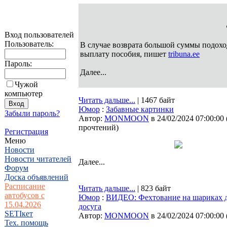
Вход пользователей
Пользователь:
В случае возврата большой суммы подохо
выплату пособия, пишет
tribuna.ee
Пароль:
Далее...
Чужой
компьютер
Читать дальше...
| 1467 байт
Юмор
:
Забавные картинки
Забыли пароль?
Автор:
MONMOON
в 24/02/2024 07:00:00
прочтений
)
Регистрация
Меню
Новости
Новости читателей
Далее...
Форум
Доска объявлений
Расписание
Читать дальше...
| 823 байт
автобусов с
Юмор
:
ВИДЕО: Фехтование на шариках д
15.04.2026
досуга
SETIкет
Автор:
MONMOON
в 24/02/2024 07:00:00
Тех. помощь