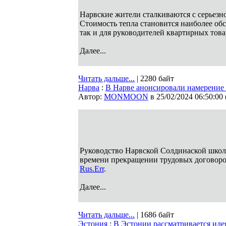
Нарвские жители сталкиваются с серьезн
Стоимость тепла становится наиболее об
так и для руководителей квартирных тов
Далее...
Читать дальше...
| 2280 байт
Нарва
:
В Нарве анонсировали намерение 
Автор:
MONMOON
в 25/02/2024 06:50:00
Руководство Нарвской Солдинаской школы
времени прекращении трудовых договоров
Rus.Err
.
Далее...
Читать дальше...
| 1686 байт
Эстония
:
В Эстонии рассматривается иде