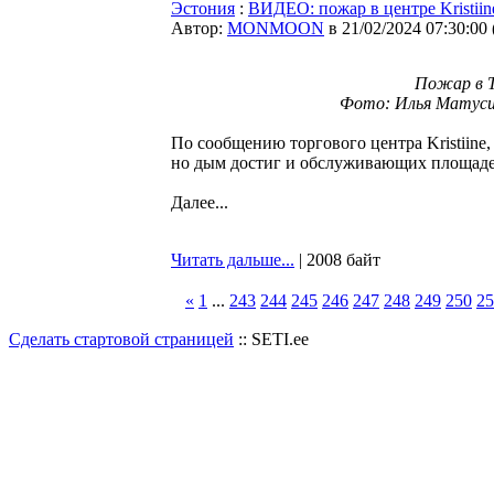
Эстония
:
ВИДЕО: пожар в центре Kristiin
Автор:
MONMOON
в 21/02/2024 07:30:00
Пожар в ТЦ
Фото: Илья Матусихис
По сообщению торгового центра Kristiine,
но дым достиг и обслуживающих площад
Далее...
Читать дальше...
| 2008 байт
«
1
...
243
244
245
246
247
248
249
250
25
Сделать стартовой страницей
:: SETI.ee