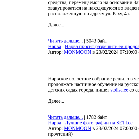
средства, перемещаемого на основании З
эвакуироваться на находящуюся во владен
расположенную по адресу ул. Раху, 4a.
Далее...
Читать дальше...
| 5043 байт
Нарва
:
Нарва просит разрешить ей продол
Автор:
MONMOON
в 23/02/2024 07:10:00
Нарвское волостное собрание решило в че
продолжать частичное обучение на русско
детских садах города, пишет
stolisa.ee
со с
Далее...
Читать дальше...
| 1782 байт
Нарва
:
Лучшие фотографии на SETI.ee
Автор:
MONMOON
в 23/02/2024 07:00:00
прочтений
)