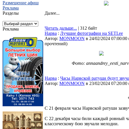
Размещение афиш
Реклама
Разделы
Далее...
Читать дальше...
| 312 байт
Реклама
Нарва
:
Лучшие фотографии на SETI.ee
Автор:
MONMOON
в 24/02/2024 07:00:00
прочтений
)
Фото: annaandrey_eesti_narv
Нарва
:
Часы Нарвской ратуши будут звуч
Автор:
MONMOON
в 23/02/2024 07:20:00
С 21 февраля часы Нарвской ратуши зазв
С 22 декабря часы били каждый ровный час 
классическому бою звучали мелодии.