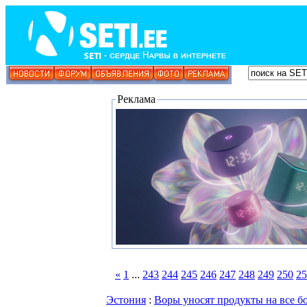
Реклама
«
1
...
243
244
245
246
247
248
249
250
25
Эстония
:
Воры уносят продукты на все 