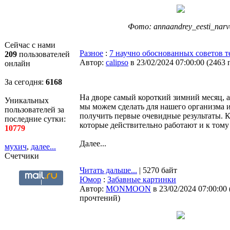
Фото: annaandrey_eesti_narv
Сейчас с нами
Разное
:
7 научно обоснованных советов те
209
пользователей
Автор:
calipso
в 23/02/2024 07:00:00
(
2463 
онлайн
За сегодня:
6168
На дворе самый короткий зимний месяц, а
Уникальных
мы можем сделать для нашего организма и 
пользователей за
получить первые очевидные результаты. К
последние сутки:
которые действительно работают и к тому
10779
Далее...
мухич
,
далее...
Счетчики
Читать дальше...
| 5270 байт
Юмор
:
Забавные картинки
Автор:
MONMOON
в 23/02/2024 07:00:00
прочтений
)