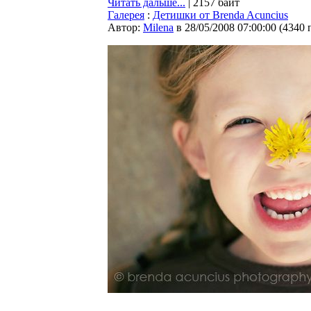
Читать дальше...
| 2157 байт
Галерея
:
Детишки от Brenda Acuncius
Автор:
Milena
в 28/05/2008 07:00:00
(
4340 