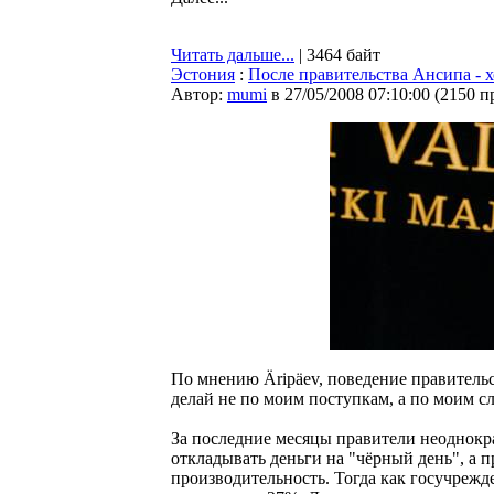
Читать дальше...
| 3464 байт
Эстония
:
После правительства Ансипа - х
Автор:
mumi
в 27/05/2008 07:10:00
(
2150 п
По мнению Äripäev, поведение правитель
делай не по моим поступкам, а по моим с
За последние месяцы правители неоднокр
откладывать деньги на "чёрный день", а 
производительность. Тогда как госучрежд