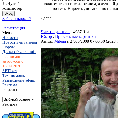
Чужой
полакомиться гипсокартоном, а лучший д
компьютер
постель. Впрочем, по мнению психи
Далее...
Забыли пароль?
Регистрация
Читать дальше...
| 4987 байт
Меню
Юмор
:
Прикольные картинки
Новости
Автор:
Milena
в 27/05/2008 07:00:00
(
2628 
Новости читателей
Форум
Доска объявлений
Расписание
автобусов с
15.04.2026
SETIкет
Тех. помощь
Размещение афиш
Реклама
Разделы
Реклама