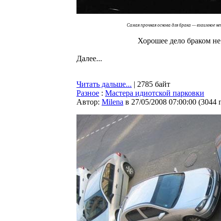
Самая прочная основа для брака — взаимное не
Хорошее дело браком не
Далее...
Читать дальше...
| 2785 байт
Разное
:
Мастера идиотской парковки
Автор:
Milena
в 27/05/2008 07:00:00
(
3044 