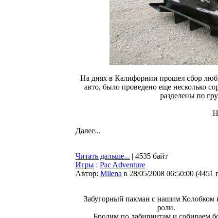
На днях в Калифорнии прошел сбор люб
авто, было проведено еще несколько с
разделены по груп
Н
Далее...
Читать дальше...
| 4535 байт
Игры
:
Pac Adventure
Автор:
Milena
в 28/05/2008 06:50:00
(
4451 
Забугорный пакман с нашим Колобком 
роли.
Бродим по лабиринтам и собираем б