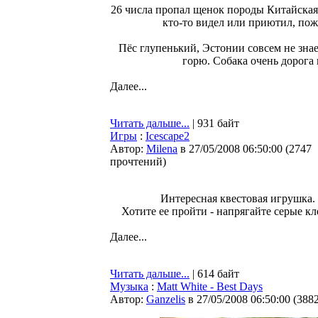
26 числа пропал щенок породы Китайская х
кто-то видел или приютил, пож
Пёс глупенький, Эстонии совсем не знае
горю. Собака очень дорог
Далее...
Читать дальше...
| 931 байт
Игры
:
Icescape2
Автор:
Milena
в 27/05/2008 06:50:00
(
2747
прочтений
)
Интересная квестовая игрушка.
Хотите ее пройти - напрягайте серые кл
Далее...
Читать дальше...
| 614 байт
Музыка
:
Matt White - Best Days
Автор:
Ganzelis
в 27/05/2008 06:50:00
(
388