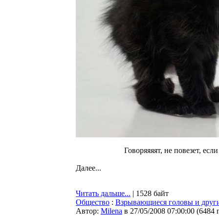
Говоряяяят, не повезет, есл
Далее...
Читать дальше...
| 1528 байт
Общество
:
Взрывающиеся головы и други
Автор:
Milena
в 27/05/2008 07:00:00
(
6484 