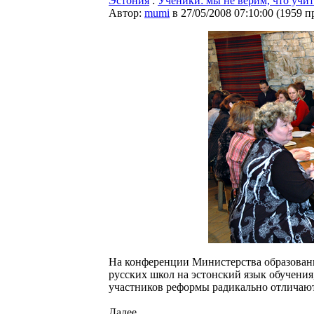
Эстония
:
Ученики: мы не верим, что учи
Автор:
mumi
в 27/05/2008 07:10:00
(
1959 п
На конференции Министерства образовани
русских школ на эстонский язык обучени
участников реформы радикально отличают
Далее...