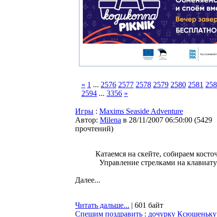
«
1
...
2576
2577
2578
2579
2580
2581
258
2594
...
3356
»
Игры
:
Maxims Seaside Adventure
Автор:
Milena
в 28/11/2007 06:50:00
(
5429
прочтений
)
Катаемся на скейте, собираем косто
Управление стрелками на клавиату
Далее...
Читать дальше...
| 601 байт
Спешим поздравить
:
дочурку Ксюшеньку!.