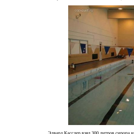
Эдвард Касслер взял 300 литров сиропа и