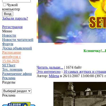
Чужой
компьютер
Забыли пароль?
Регистрация
Меню
Новости
Новости читателей
Форум
Доска объявлений
Ксюнечку!...
Расписание
автобусов с
15.04.2026
SETIкет
Читать дальше...
| 1674 байт
Тех. помощь
Это интересно
:
10 самых жутких и страш
Размещение афиш
Автор:
Milena
в 26/11/2007 13:00:00
(
3971 
Реклама
Разделы
Реклама