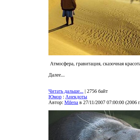
Атмосфера, гравитация, сказочная красота
Далее...
Читать дальше...
| 2756 байт
Юмор
:
Анекдоты
Автор:
Milena
в 27/11/2007 07:00:00
(
2006 