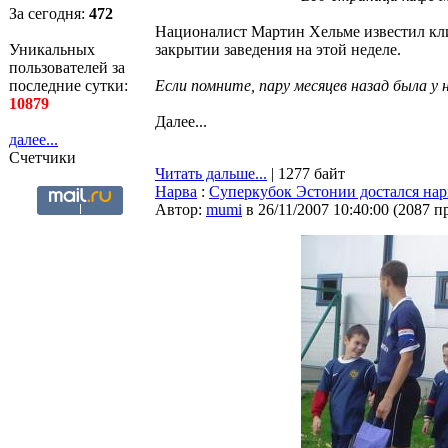
За сегодня:
472
Националист Мартин Хельме известил кли
Уникальных
закрытии заведения на этой неделе.
пользователей за
последние сутки:
Если помните, пару месяцев назад была у
10879
Далее...
далее...
Счетчики
Читать дальше...
| 1277 байт
Нарва
:
Суперкубок Эстонии достался нар
Автор:
mumi
в 26/11/2007 10:40:00
(
2087 п