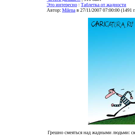
Это интересно
:
Таблетка от жадности
Автор:
Milena
в 27/11/2007 07:00:00
(
1491 
Грешно смеяться над жадными людьми: ску