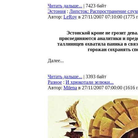
Читать дальше...
| 7423 байт
Эстония
:
Липсток: Распространение слухо
Автор:
LeRoy
в 27/11/2007 07:10:00
(
1775 
Эстонской кроне не грозит дев
присоединяются аналитики и пред
таллиннцев охватила паника в свя
горожан сохранять сп
Далее...
Читать дальше...
| 3393 байт
Разное
:
И хрюкотали зелюки...
Автор:
Milena
в 27/11/2007 07:00:00
(
1616 