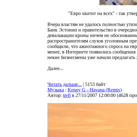
"Евро хватит на всех" - так ут
Вчера властям не удалось полностью ути
Банк Эстонии и правительство в очередно
девальвации кроны ничем не обоснованн
распространителям слухов уголовным пр
сообщили, что ажиотажного спроса на ев
менее, в Интернете появились сообщения
некие бизнесмены уже начали предлагать 
Далее...
Читать дальше...
| 5153 байт
Музыка
:
Kenny G - Havana (Remix)
Автор:
trefi
в 27/11/2007 12:00:00
(
4628 пр