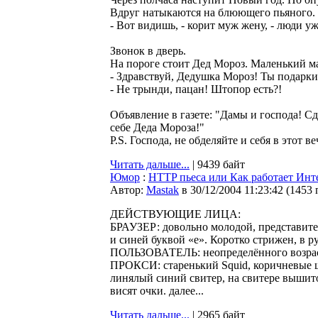
Вдруг натыкаются на блюющего пьяного.
- Вот видишь, - корит муж жену, - люди у
Звонок в дверь.
На пороге стоит Дед Мороз. Маленький м
- Здравствуй, Дедушка Мороз! Ты подарки.
- Не трынди, пацан! Штопор есть?!
Объявление в газете: "Дамы и господа! С
себе Деда Мороза!"
P.S. Господа, не обделяйте и себя в этот в
Читать дальше...
| 9439 байт
Юмор
:
HTTP пьеса или Как работает Инт
Автор:
Мastak
в 30/12/2004 11:23:42
(
1453 
ДЕЙСТВУЮЩИЕ ЛИЦА:
БРАУЗЕР: довольно молодой, представитель
и синей буквой «e». Коротко стрижен, в р
ПОЛЬЗОВАТЕЛЬ: неопределённого возраста
ПРОКСИ: старенький Squid, коричневые ш
линялый синий свитер, на свитере вышито 
висят очки. далее...
Читать дальше...
| 2965 байт