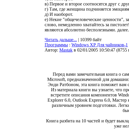
в) Первое и второе соотносятся друг с др
г) Там, где женщина подчиняется эмоциям
д) И наоборот.
е) Hекие "общечеловеческие ценности", з
слово, немедленно хватайтесь за пистолет
являются абсолютно бесполезными. далее.
Читать дальше...
| 10399 байт
Программы
:
Windows XP Для чайников-1
Автор:
Мastak
в 02/01/2005 10:50:47
(
8755
Перед вами замечательная книга о с
Microsoft, предназначенной для домашни
Энди Ратбоном, эта книга поможет вам 
Из материала книги вы узнаете, что пр
встретите описания компонентов Windo
Explorer 6.0, Outlook Express 6.0, Маст
различным уровнем подготовки. Легк
бы
Книга разбита на 10 частей и будет выкл
уже нел