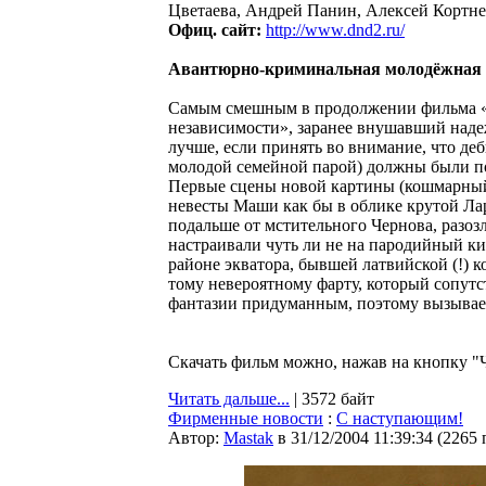
Цветаева, Андрей Панин, Алексей Кортне
Офиц. сайт:
http://www.dnd2.ru/
Авантюрно-криминальная молодёжная
Самым смешным в продолжении фильма «Д
независимости», заранее внушавший надежд
лучше, если принять во внимание, что де
молодой семейной парой) должны были под
Первые сцены новой картины (кошмарный 
невесты Маши как бы в облике крутой Ла
подальше от мстительного Чернова, разозл
настраивали чуть ли не на пародийный к
районе экватора, бывшей латвийской (!) ко
тому невероятному фарту, который сопутс
фантазии придуманным, поэтому вызывае
Скачать фильм можно, нажав на кнопку "Ч
Читать дальше...
| 3572 байт
Фирменные новости
:
С наступающим!
Автор:
Мastak
в 31/12/2004 11:39:34
(
2265 