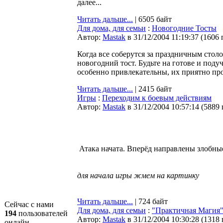
далее...
Читать дальше...
| 6505 байт
Для дома, для семьи
:
Новогодние Тосты
Автор:
Мastak
в 31/12/2004 11:19:37
(
1606 
Когда все соберутся за праздничным стол
новогодний тост. Будьте на готове и под
особенно привлекательны, их приятно про
Читать дальше...
| 2415 байт
Игры
:
Переходим к боевым действиям
Автор:
Мastak
в 31/12/2004 10:57:14
(
5889
Атака начата. Вперёд направлены злобные
для начала игры жмем на картинку
Читать дальше...
| 724 байт
Сейчас с нами
Для дома, для семьи
:
"Практичная Магия
194
пользователей
Автор:
Мastak
в 31/12/2004 10:30:28
(
1318
онлайн