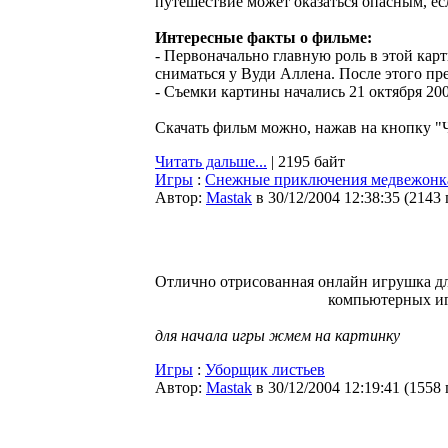
путешествие может оказаться опасным, если
Интересные факты о фильме:
- Первоначально главную роль в этой кар
сниматься у Вуди Аллена. После этого п
- Съемки картины начались 21 октября 200
Скачать фильм можно, нажав на кнопку "Ч
Читать дальше...
| 2195 байт
Игры
:
Снежные приключения медвежонк
Автор:
Мastak
в 30/12/2004 12:38:35
(
2143
Отлично отрисованная онлайн игрушка дл
компьютерных и
для начала игры жмем на картинку
Игры
:
Уборщик листьев
Автор:
Мastak
в 30/12/2004 12:19:41
(
1558