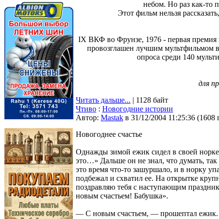
небом. Но раз как-то п
Этот фильм нельзя рассказать,
IX ВКФ во Фрунзе, 1976 - первая премия 
провозглашен лучшим мультфильмом в
опроса среди 140 мульт
для п
Читать дальше...
| 1128 байт
Чтиво
:
Новогодние истории
Автор:
Мastak
в 31/12/2004 11:25:36
(
1608 
Новогоднее счастье
Однажды зимой ежик сидел в своей норке 
это…» Дальше он не знал, что думать, так 
это время что-то зашуршало, и в норку уп
подбежал и схватил ее. На открытке кру
поздравляю тебя с наступающим праздник
новым счастьем! Бабушка».
— С новым счастьем, — прошептал ежик.