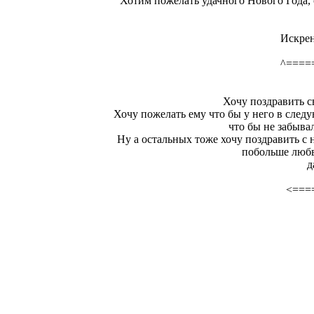
Хотим пожелать удачного Нового Года, с
Искрен
^====
Хочу поздравить 
Хочу пожелать ему что бы у него в след
что бы не забыва
Ну а остальных тоже хочу поздравить с 
побольше любви
д
<===