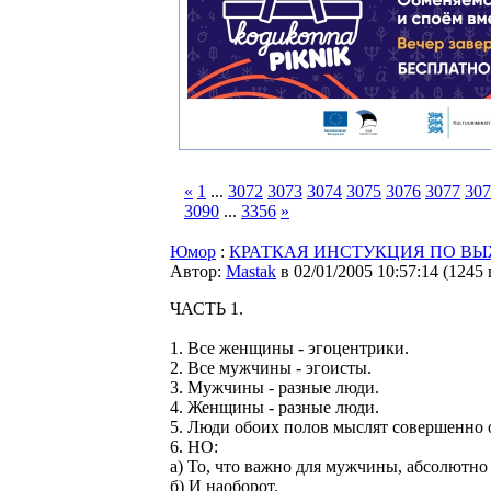
«
1
...
3072
3073
3074
3075
3076
3077
307
3090
...
3356
»
Юмор
:
КРАТКАЯ ИHСТУКЦИЯ ПО В
Автор:
Мastak
в 02/01/2005 10:57:14
(
1245
ЧАСТЬ 1.
1. Все женщины - эгоцентрики.
2. Все мужчины - эгоисты.
3. Мужчины - разные люди.
4. Женщины - разные люди.
5. Люди обоих полов мыслят совершенно 
6. HО:
а) То, что важно для мужчины, абсолютн
б) И наоборот.