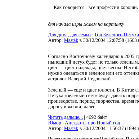
Как говорится - все профессии хороши.
для начала игры жмем на картинку
Для дома, для семьи
:
Год Зеленого Петуха
Автор:
Мastak
в 30/12/2004 12:07:58
(
1663
Согласно Восточному календарю в 2005 г
нынешний петух будет не только зеленым,
цвет — цвет надежды, цвет весны. И чтоб
нужно одеваться в зеленое или его оттенк
астролог Валерий Ледовский.
Зеленый — еще и цвет юности. В Китае ег
Петуха «зеленый свет» будут давать под
производстве, период творчества, время 
дорогу в жизни. далее...
Читать дальше...
| 4692 байт
Юмор
:
Анекдоты про Новый год
Автор:
Мastak
в 30/12/2004 11:56:37
(
1894 
Через полчаса наступит Новый год. По о