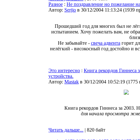
Разное
:
Не поздравление но пожелание н
Автор:
Serjio
в 30/12/2004 11:13:24
(
1939 п
Прошедший год для многих был не лёгк
испытанием. Хочу пожелать вам, не обра
близ
Не забывайте -
свеча адвента
горит дл
нелёгкий - високосный год достойно и в
Это интересно
:
Книга рекордов Гиннеса 
устройства.
Автор:
Мastak
в 30/12/2004 10:52:19
(
1775
Книга рекордов Гиннеса за 2003. 
для начала просмотра жме
Читать дальше...
| 820 байт