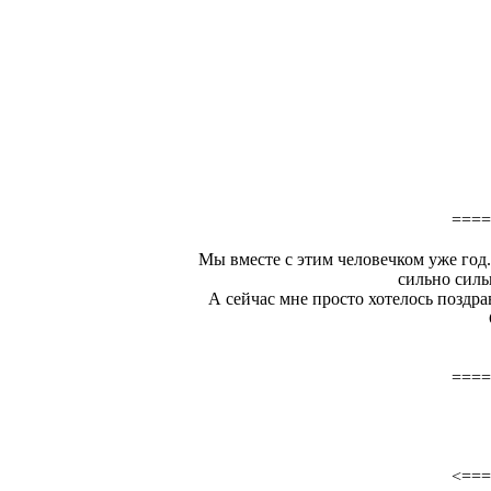
====
Мы вместе с этим человечком уже год.
сильно сильн
А сейчас мне просто хотелось поз
====
<===