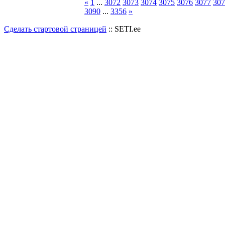
«
1
...
3072
3073
3074
3075
3076
3077
307
3090
...
3356
»
Сделать стартовой страницей
:: SETI.ee