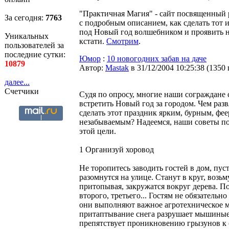
"Практичная Магия" - сайт посвященный 
За сегодня:
7763
с подробным описанием, как сделать тот и
под Новый год волшебником и проявить н
Уникальных
кстати.
Смотрим
.
пользователей за
последние сутки:
Юмор
:
10 новогодних забав на даче
10879
Автор:
Мastak
в 31/12/2004 10:25:38
(
1350
далее...
Счетчики
Судя по опросу, многие наши сограждане
встретить Новый год за городом. Чем разв
сделать этот праздник ярким, бурным, фе
незабываемым? Надеемся, наши советы п
этой цели.
1 Организуй хоровод
Не торопитесь заводить гостей в дом, пус
разомнутся на улице. Станут в круг, возьму
притопывая, закружатся вокруг дерева. По
второго, третьего... Гостям не обязательно
они выполняют важное агротехническое 
притаптывание снега разрушает мышиные
препятствует проникновению грызунов к 