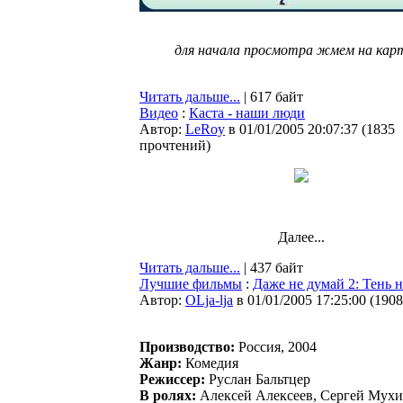
для начала просмотра жмем на кар
Читать дальше...
| 617 байт
Видео
:
Каста - наши люди
Автор:
LeRoy
в 01/01/2005 20:07:37
(
1835
прочтений
)
Далее...
Читать дальше...
| 437 байт
Лучшие фильмы
:
Даже не думай 2: Тень 
Автор:
OLja-lja
в 01/01/2005 17:25:00
(
1908
Производство:
Россия, 2004
Жанр:
Комедия
Режиссер:
Руслан Бальтцер
В ролях:
Алексей Алексеев, Сергей Мухи