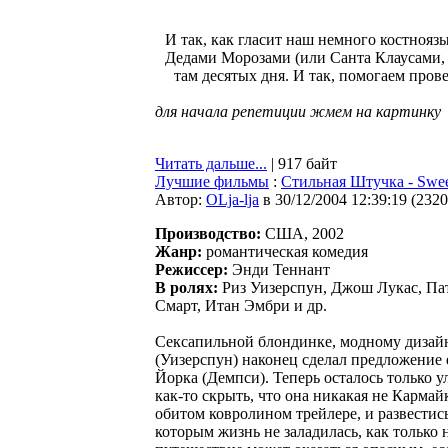
И так, как гласит наш немного костнояз
Дедами Морозами (или Санта Клаусами, к
там десятых дня. И так, помогаем про
для начала репетиции жмем на картинку
Читать дальше...
| 917 байт
Лучшие фильмы
:
Стильная Штучка - Swe
Автор:
OLja-lja
в 30/12/2004 12:39:19
(
2320
Производство:
США, 2002
Жанр:
романтическая комедия
Режиссер:
Энди Теннант
В ролях:
Риз Уизерспун, Джош Лукас, Па
Смарт, Итан Эмбри и др.
Сексапильной блондинке, модному дизай
(Уизерспун) наконец сделал предложение
Йорка (Демпси). Теперь осталось только 
как-то скрыть, что она никакая не Карма
обитом ковролином трейлере, и развести
которым жизнь не заладилась, как только 