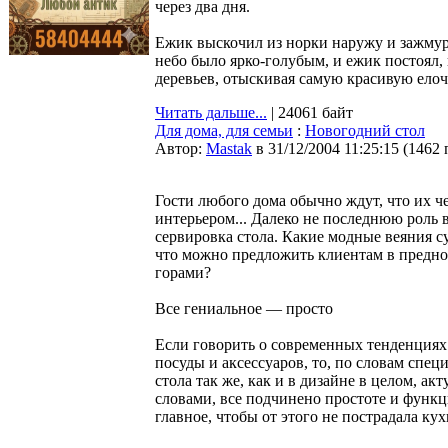
через два дня.
Ежик выскочил из норки наружу и зажмур
небо было ярко-голубым, и ежик постоял
деревьев, отыскивая самую красивую елочку
Читать дальше...
| 24061 байт
Для дома, для семьи
:
Новогодний стол
Автор:
Мastak
в 31/12/2004 11:25:15
(
1462 
Гости любого дома обычно ждут, что их че
интерьером... Далеко не последнюю роль в
сервировка стола. Какие модные веяния с
что можно предложить клиентам в преднов
горами?
Все гениальное — просто
Если говорить о современных тенденциях
посуды и аксессуаров, то, по словам спец
стола так же, как и в дизайне в целом, а
словами, все подчинено простоте и функц
главное, чтобы от этого не пострадала кух