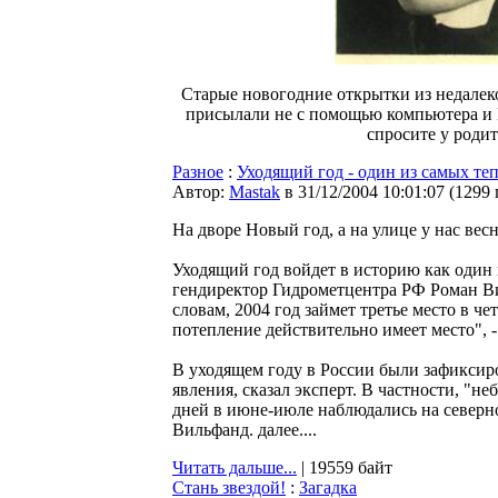
Старые новогодние открытки из недалек
присылали не с помощью компьютера и Е-
спросите у родит
Разное
:
Уходящий год - один из самых те
Автор:
Мastak
в 31/12/2004 10:01:07
(
1299
На дворе Новый год, а на улице у нас весн
Уходящий год войдет в историю как один 
гендиректор Гидрометцентра РФ Роман Ви
словам, 2004 год займет третье место в че
потепление действительно имеет место", 
В уходящем году в России были зафикси
явления, сказал эксперт. В частности, "н
дней в июне-июле наблюдались на северн
Вильфанд. далее....
Читать дальше...
| 19559 байт
Стань звездой!
:
Загадка