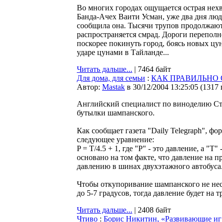
Во многих городах ощущается острая нех
Банда-Ачех Ваити Усман, уже два дня люди
сообщила она. Тысячи трупов продолжают
распространяется смрад. Дороги перепол
поскорее покинуть город, боясь новых цу
ударе цунами в Тайланде...
Читать дальше...
| 7464 байт
Для дома, для семьи
:
КАК ПРАВИЛЬНО
Автор:
Мastak
в 30/12/2004 13:25:05
(
1317
Английский специалист по виноделию С
бутылки шампанского.
Как сообщает газета "Daily Telegraph", ф
следующее уравнение:
P = T/4.5 + 1, где "Р" - это давление, а "
основано на том факте, что давление на
давлению в шинах двухэтажного автобуса
Чтобы откупоривание шампанского не нес
до 5-7 градусов, тогда давление будет на 
Читать дальше...
| 2408 байт
Чтиво
:
Борис Никитин, «Развивающие и