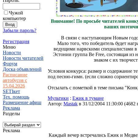
Пароль:
Чужой
компьютер
Внимание! По просьбе читателей конку
ваших поэтичн
Забыли пароль?
В связи с наступающим Новым годом
Регистрация
Мало того, что победитель будет наг
Меню
ведущими нарвскими специалистами в э
Новости
Эстонии группа Be Free, состоящая из 
Новости читателей
знаком с их творчест
Форум
Доска объявлений
Условия конкурса: размер и содержание т
Расписание
под песню-гимн. (если сложно сориентиро
автобусов с
15.04.2026
Отсылать с пометкой в теме письма "Кон
SETIкет
Тех. помощь
Мультики
:
Ежик в тумане
Размещение афиш
Автор:
Мastak
в 31/12/2004 11:30:00
(
4682 
Реклама
Разделы
Реклама
Каждый вечер встречались Ежик и Медве