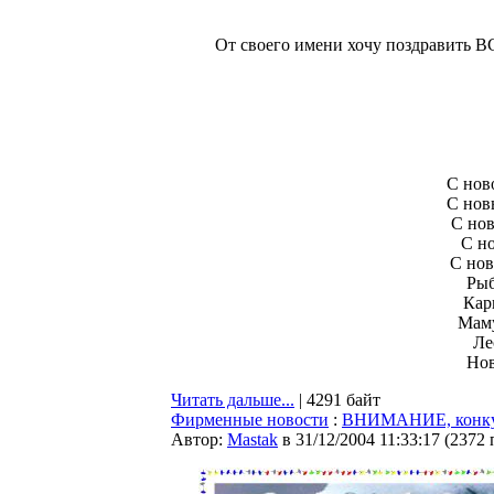
От своего имени хочу поздравить
С нов
С нов
С нов
С но
С нов
Рыб
Кар
Маму
Ле
Нов
Читать дальше...
| 4291 байт
Фирменные новости
:
ВНИМАНИЕ, конку
Автор:
Мastak
в 31/12/2004 11:33:17
(
2372 