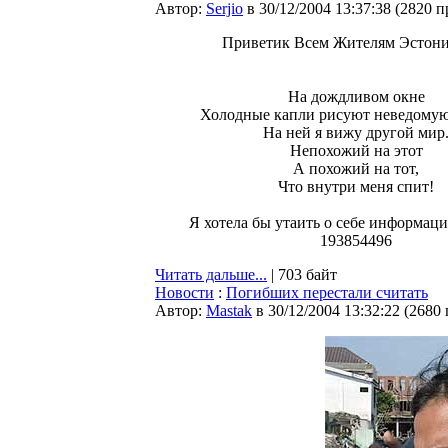
Автор:
Serjio
в 30/12/2004 13:37:38
(
2820 п
Приветик Всем Жителям Эстонии
На дождливом окне
Холодные капли рисуют неведомую
На ней я вижу другой мир
Непохожий на этот
А похожий на тот,
Что внутри меня спит!
Я хотела бы утаить о себе информацию
193854496
Читать дальше...
| 703 байт
Новости
:
Погибших перестали считать
Автор:
Мastak
в 30/12/2004 13:32:22
(
2680