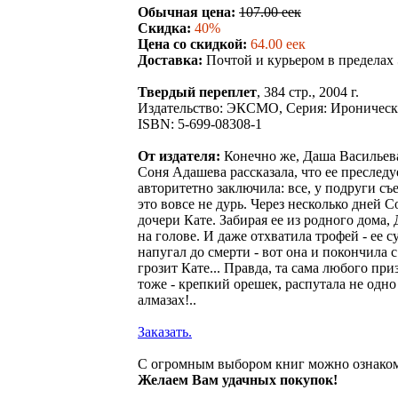
Обычная цена:
107.00 eeк
Скидка:
40%
Цена со скидкой:
64.00 eeк
Доставка:
Почтой и курьером в пределах
Твердый переплет
, 384 стр., 2004 г.
Издательство: ЭКСМО, Серия: Ироническ
ISBN: 5-699-08308-1
От издателя:
Конечно же, Даша Васильева
Соня Адашева рассказала, что ее преследу
авторитетно заключила: все, у подруги съ
это вовсе не дурь. Через несколько дней 
дочери Кате. Забирая ее из родного дома,
на голове. И даже отхватила трофей - ее 
напугал до смерти - вот она и покончила с
грозит Кате... Правда, та сама любого пр
тоже - крепкий орешек, распутала не одн
алмазах!..
Заказать.
С огромным выбором книг можно ознаком
Желаем Вам удачных покупок!