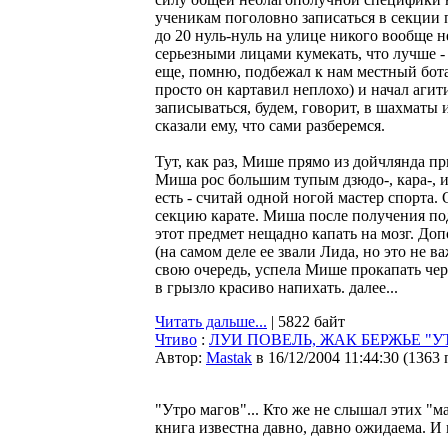
ученикам поголовно записаться в секции п
до 20 нуль-нуль на улице никого вообще 
серьезными лицами кумекать, что лучше - 
еще, помню, подбежал к нам местный бота
просто он картавил неплохо) и начал аги
записываться, будем, говорит, в шахматы и
сказали ему, что сами разберемся.
Тут, как раз, Мише прямо из дойчлянда п
Миша рос большим тупым дзюдо-, кара-, и
есть - считай одной ногой мастер спорта.
секцию карате. Миша после получения по
этот предмет нещадно капать на мозг. До
(на самом деле ее звали Лида, но это не 
свою очередь, успела Мише прокапать череп
в грызло красиво напихать. далее...
Читать дальше...
| 5822 байт
Чтиво
:
ЛУИ ПОВЕЛЬ, ЖАК БЕРЖЬЕ "У
Автор:
Мastak
в 16/12/2004 11:44:30
(
1363 
"Утро магов"... Кто же не слышал этих "м
книга известна давно, давно ожидаема. И 