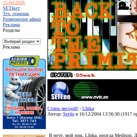
15.04.2026
SETIкет
Тех. помощь
Размещение афиш
Реклама
Разделы
Реклама
Стань звездой!
:
LInka
Автор:
Serjio
в 16/12/2004 13:56:30
(
1917 п
В нете, мой ник, LInka, иногда Medison. 