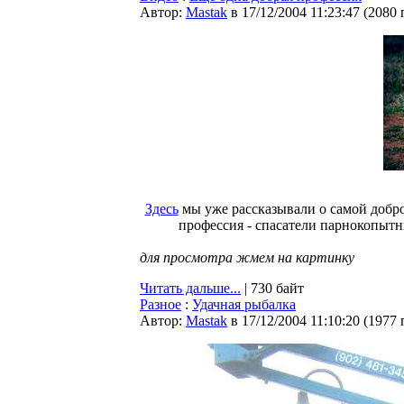
Автор:
Мastak
в 17/12/2004 11:23:47
(
2080 
Здесь
мы уже рассказывали о самой добро
профессия - спасатели парнокопытны
для просмотра жмем на картинку
Читать дальше...
| 730 байт
Разное
:
Удачная рыбалка
Автор:
Мastak
в 17/12/2004 11:10:20
(
1977 