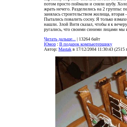
потом просто поймали и сняли шубу. Хол
жрать нечего. Разделились на 2 группы: п
занялась строительством жилища, вторая -
Пытались повалить сосну. Я только взмахну
нашли. Злой Витя сказал, чтобы я к вечер
ругались, что своими синими лицами мы и
Читать дальше...
| 13264 байт
Юмор
:
В подарок компьютерщику
Автор:
Мastak
в 17/12/2004 11:30:43
(
2515 