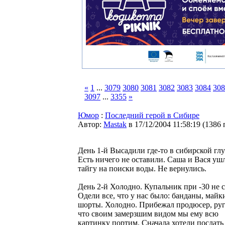
«
1
...
3079
3080
3081
3082
3083
3084
308
3097
...
3355
»
Юмор
:
Последний герой в Сибире
Автор:
Мastak
в 17/12/2004 11:58:19
(
1386 
День 1-й Высадили где-то в сибирской гл
Есть ничего не оставили. Саша и Вася уш
тайгу на поиски воды. Не вернулись.
День 2-й Холодно. Купальник при -30 не с
Одели все, что у нас было: банданы, майк
шорты. Холодно. Прибежал продюсер, руг
что своим замерзшим видом мы ему всю
картинку портим. Сначала хотели послать 