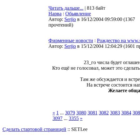
Читать дальше...
| 813 байт
Нарва
:
Обьявление
Автор:
Serjio
в 16/12/2004 09:59:00
(
1367
прочтений
)
Фирменные новости
:
Рождество на www.s
Автор:
Serjio
в 15/12/2004 12:04:29
(
1601 п
23_го числа будет оглаше
Кто ещё не голосовал, может это сделат
Там же обсуждается и встре
На встрече состоится на
Желаете общат
«
1
...
3079
3080
3081
3082
3083
3084
308
3097
...
3355
»
Сделать стартовой страницей
:: SETI.ee