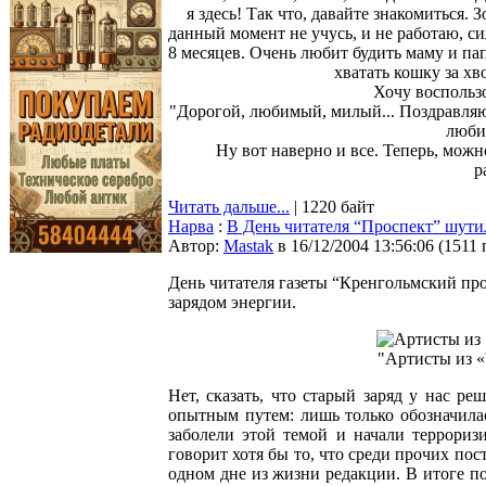
я здесь! Так что, давайте знакомиться. 
данный момент не учусь, и не работаю, с
8 месяцев. Очень любит будить маму и папу,
хватать кошку за хв
Хочу воспользо
"Дорогой, любимый, милый... Поздравляю,
люби
Ну вот наверно и все. Теперь, мож
p
Читать дальше...
| 1220 байт
Нарва
:
В День читателя “Проспект” шутил
Автор:
Мastak
в 16/12/2004 13:56:06
(
1511 
День читателя газеты “Кренгольмский про
зарядом энергии.
"Артисты из «
Нет, сказать, что старый заряд у нас р
опытным путем: лишь только обозначилас
заболели этой темой и начали террориз
говорит хотя бы то, что среди прочих п
одном дне из жизни редакции. В итоге п