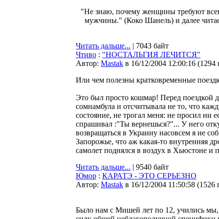
"Не знаю, почему женщины требуют всего
мужчины." (Коко Шанель) и далее чита
Читать дальше...
| 7043 байт
Чтиво
:
"НОСТАЛЬГИЯ ЛЕЧИТСЯ"
Автор:
Мastak
в 16/12/2004 12:00:16
(
1294
Или чем полезны кратковременные поездк
Это был просто кошмар! Перед поездкой до
сомнамбула и отсчитывала не то, что кажд
состояние, не трогал меня: не просил ни 
спрашивал :"Ты вернешься?"... У него отку
возвращаться в Украину насовсем я не соб
Запорожье, что аж какая-то внутренняя др
самолет поднялся в воздух в Хьюстоне и п
Читать дальше...
| 9540 байт
Юмор
:
КАРАТЭ - ЭТО СЕРЬЕЗНО
Автор:
Мastak
в 16/12/2004 11:50:58
(
1526 
Было нам с Мишей лет по 12, учились мы, е
силу общей неблагополучной специфики н