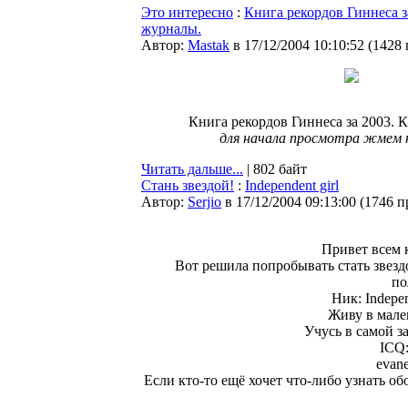
Это интересно
:
Книга рекордов Гиннеса з
журналы.
Автор:
Мastak
в 17/12/2004 10:10:52
(
1428
Книга рекордов Гиннеса за 2003. 
для начала просмотра жмем 
Читать дальше...
| 802 байт
Стань звездой!
:
Independent girl
Автор:
Serjio
в 17/12/2004 09:13:00
(
1746 п
Привет всем 
Вот решила попробывать стать звездо
по
Ник: Indepen
Живу в мале
Учусь в самой з
ICQ:
evan
Если кто-то ещё хочет что-либо узнать об