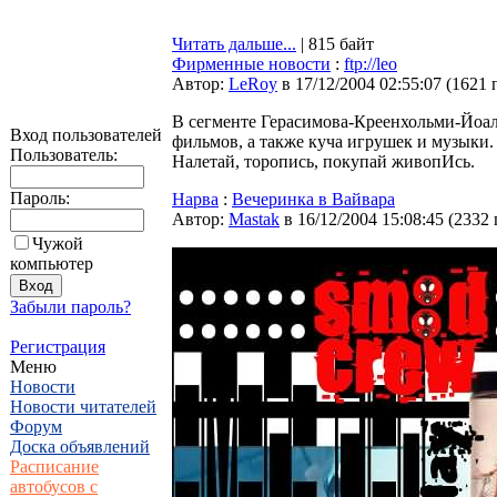
Читать дальше...
| 815 байт
Фирменные новости
:
ftp://leo
Автор:
LeRoy
в 17/12/2004 02:55:07
(
1621 
В сегменте Герасимова-Креенхольми-Йоа
Вход пользователей
фильмов, а также куча игрушек и музыки.
Пользователь:
Налетай, торопись, покупай живопИсь.
Пароль:
Нарва
:
Вечеринка в Вайвара
Автор:
Мastak
в 16/12/2004 15:08:45
(
2332
Чужой
компьютер
Забыли пароль?
Регистрация
Меню
Новости
Новости читателей
Форум
Доска объявлений
Расписание
автобусов с