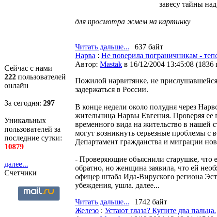
завесу тайны над
для просмотра жмем на картинку
Читать дальше...
| 637 байт
Нарва
:
Не поверила пограничникам - теп
Автор:
Мastak
в 16/12/2004 13:45:08
(
1836
Сейчас с нами
222
пользователей
Пожилой нарвитянке, не прислушавшейся к
онлайн
задержаться в России.
За сегодня:
297
В конце недели около полудня через Нар
жительница Нарвы Евгения. Проверяя ее п
Уникальных
временного вида на жительство в нашей ст
пользователей за
могут возникнуть серьезные проблемы с в
последние сутки:
Департамент гражданства и миграции ново
10879
- Проверяющие объяснили старушке, что е
далее...
обратно, но женщина заявила, что ей необ
Счетчики
офицер штаба Ида-Вируского региона Эст
убеждения, ушла. далее...
Читать дальше...
| 1742 байт
Железо
:
Устают глаза? Купите два пальца.