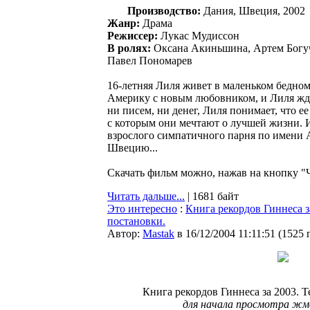
Производство:
Дания, Швеция, 2002
Жанр:
Драма
Режиссер:
Лукас Мудиссон
В ролях:
Оксана Акиньшина, Артем Богуч
Павел Пономарев
16-летняя Лиля живет в маленьком бедном
Америку с новым любовником, и Лиля жде
ни писем, ни денег, Лиля понимает, что е
с которым они мечтают о лучшей жизни. 
взрослого симпатичного парня по имени А
Швецию...
Скачать фильм можно, нажав на кнопку "Ч
Читать дальше...
| 1681 байт
Это интересно
:
Книга рекордов Гиннеса з
постановки.
Автор:
Мastak
в 16/12/2004 11:11:51
(
1525 
Книга рекордов Гиннеса за 2003. 
для начала просмотра жм