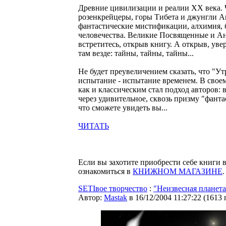
Древние цивилизации и реалии XX века.
розенкрейцеры, горы Тибета и джунгли А
фантастические мистификации, алхимия, 
человечества. Великие Посвященные и Ант
встретитесь, открыв книгу. А открыв, увер
там везде: тайны, тайны, тайны...
Не будет преувеличением сказать, что "У
испытание - испытание временем. В своем 
как и классическим стал подход авторов: 
через удивительное, сквозь призму "фанта
что сможете увидеть вы...
ЧИТАТЬ
Если вы захотите приобрести себе книги
ознакомиться в
КНИЖНОМ МАГАЗИНЕ
.
SETIвое творчество
:
"Неизвесная планета
Автор:
Мastak
в 16/12/2004 11:27:22
(
1613 