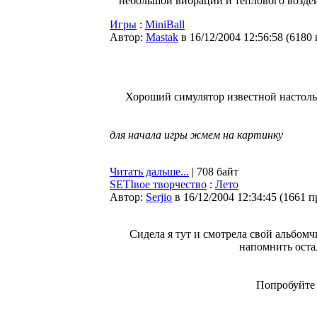
небольшой вибрации и теплового воздей
Игры
:
MiniBall
Автор:
Мastak
в 16/12/2004 12:56:58
(
6180
Хороший симулятор известной настоль
для начала игры жмем на картинку
Читать дальше...
| 708 байт
SETIвое творчество
:
Лето
Автор:
Serjio
в 16/12/2004 12:34:45
(
1661 п
Сидела я тут и смотрела свой альбомч
напомнить оста
Попробуйте 