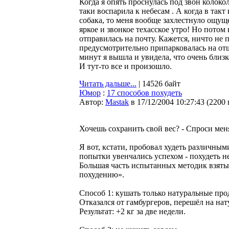
Когда я опять проснулась под звон колоко
таки воспарила к небесам . А когда в так
собака, то меня вообще захлестнуло ощущ
яркое и звонкое техасское утро! Но потом 
отправилась на почту. Кажется, ничто не 
предусмотрительно припарковалась на от
минут я вышла и увидела, что очень бли
И тут-то все и произошло.
Читать дальше...
| 14526 байт
Юмор
:
17 способов похудеть
Автор:
Мastak
в 17/12/2004 10:27:43
(
2200
Хочешь сохранить свой вес? - Спроси меня
Я вот, кстати, пробовал худеть различными
попытки увенчались успехом - похудеть не
Большая часть испытанных методик взяты 
похудению».
Способ 1: кушать только натуральные про
Отказался от гамбургеров, перешёл на нат
Результат: +2 кг за две недели.