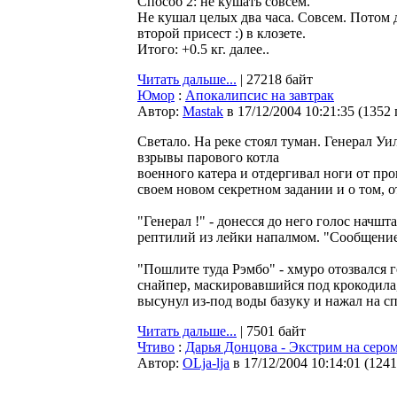
Способ 2: не кушать совсем.
Не кушал целых два часа. Совсем. Потом дор
второй присест :) в клозете.
Итого: +0.5 кг. далее..
Читать дальше...
| 27218 байт
Юмор
:
Апокалипсис на завтрак
Автор:
Мastak
в 17/12/2004 10:21:35
(
1352
Светало. На реке стоял туман. Генерал Уи
взрывы парового котла
военного катера и отдергивал ноги от п
своем новом секретном задании и о том, о
"Генерал !" - донесся до него голос начш
рептилий из лейки напалмом. "Сообщени
"Пошлите туда Рэмбо" - хмуро отозвался 
снайпер, маскировавшийся под крокодила
высунул из-под воды базуку и нажал на сп
Читать дальше...
| 7501 байт
Чтиво
:
Дарья Донцова - Экстрим на серо
Автор:
OLja-lja
в 17/12/2004 10:14:01
(
1241