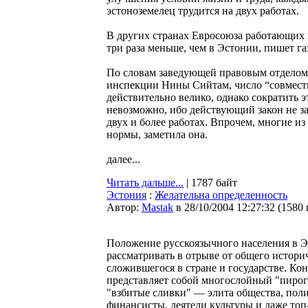
эстоноземелец трудится на двух работах.
В других странах Евросоюза работающих н
три раза меньше, чем в Эстонии, пишет газе
По словам заведующей правовым отделом
инспекции Нины Сийтам, число “совмести
действительно велико, однако сократить э
невозможно, ибо действующий закон не за
двух и более работах. Впрочем, многие из 
нормы, заметила она.
далее...
Читать дальше...
| 1787 байт
Эстония
:
Желательна определенность
Автор:
Мastak
в 28/10/2004 12:27:32
(
1580
Положение русскоязычного населения в Э
рассматривать в отрыве от общего историч
сложившегося в стране и государстве. Кон
представляет собой многослойный "пирог
"взбитые сливки" — элита общества, пол
финансисты, деятели культуры и даже топ