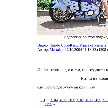
Подробнее об этом чуде-
Видео
:
Inside Ubisoft and Prince of Persia 2
Автор:
Мastak
в 27/10/2004 11:18:33
(
1308 
Любопытное видео о том, как создаются к
Взгляд из голов
для просмотра жмем на картинку
«
1
...
3104
3105
3106
3107
3108
3109
311
...
3355
»