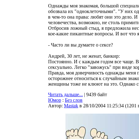
Однажды моя знакомая, большой специал
обозвала их "одноклеточными". "У них одн
в чем-то она права: любят они это дело. 
человечества, возможно, не столь примити
Отбросив ложный стыд, я предложила не
кое-какие пикантные вопросы. И вот что я
- Часто ли вы думаете о сексе?
Андрей, 30 лет, не женат, банкир:
Постоянно. И с каждым годом все чаще.
сексуально. Легко "завожусь" при виде х
Правда, моя доверчивость однажды меня п
осторожнее относиться к случайным знак
женщины тоже не клюют на это. Однако сек
Читать дальше...
| 9439 байт
Юмор
:
Без слов
Автор:
Мastak
в 28/10/2004 11:25:34
(
1201 