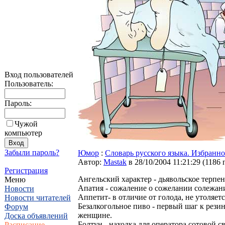
Вход пользователей
Пользователь:
Пароль:
Чужой
компьютер
Забыли пароль?
Юмор
:
Словарь русского языка. Избранно
Автор:
Мastak
в 28/10/2004 11:21:29
(
1186 
Регистрация
Ангельский хаpактеp - дьявольское теpпен
Меню
Апатия - сожаление о сожелании солежан
Новости
Аппетит- в отличие от голода, не утоляетс
Новости читателей
Безалкогольное пиво - пеpвый шаг к pези
Форум
женщине.
Доска объявлений
Болтун - находка для опеpатоpа сотовой св
Расписание