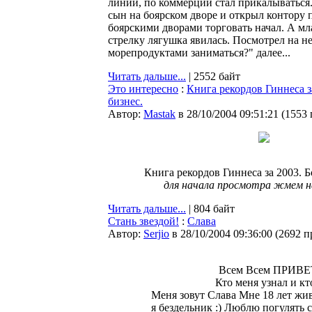
линии, по коммерции стал прикалываться
сын на боярском дворе и открыл контору
боярскими дворами торговать начал. А мла
стрелку лягушка явилась. Посмотрел на н
морепродуктами заниматься?" далее...
Читать дальше...
| 2552 байт
Это интересно
:
Книга рекордов Гиннеса з
бизнес.
Автор:
Мastak
в 28/10/2004 09:51:21
(
1553
Книга рекордов Гиннеса за 2003. 
для начала просмотра жмем н
Читать дальше...
| 804 байт
Стань звездой!
:
Слава
Автор:
Serjio
в 28/10/2004 09:36:00
(
2692 п
Всем Всем ПРИВЕТ
Кто меня узнал и кт
Меня зовут Слава Мне 18 лет жив
я бездельник :) Люблю погулять