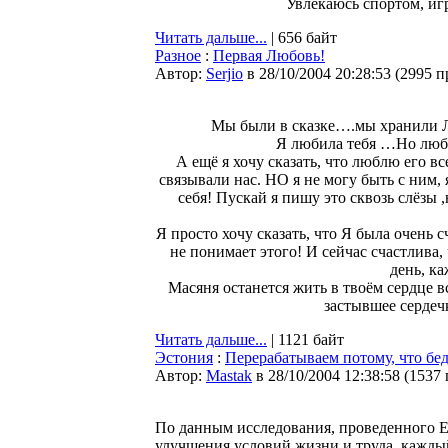
Увлекаюсь спортом, иг
Читать дальше...
| 656 байт
Разное
:
Первая Любовь!
Автор:
Serjio
в 28/10/2004 20:28:53
(
2995 п
Мы были в сказке….мы хранили Люб
Я любила тебя …Но любая
А ещё я хочу сказать, что люблю его в
связывали нас. НО я не могу быть с ним,
себя! Пускай я пишу это сквозь слёзы ,
Я просто хочу сказать, что Я была очень с
не понимает этого! И сейчас счастлива
день, к
Масяня останется жить в твоём сердце в
застывшее сердеч
Читать дальше...
| 1121 байт
Эстония
:
Перерабатываем потому, что бе
Автор:
Мastak
в 28/10/2004 12:38:58
(
1537
По данным исследования, проведенного 
улучшения условий жизни и труда, кажды