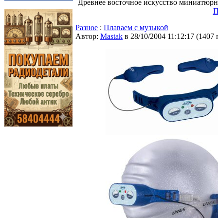
Древнее восточное искусство миниатюрн
П
Разное
:
Плаваем с музыкой
Автор:
Мastak
в 28/10/2004 11:12:17
(
1407 