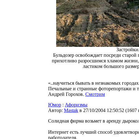
Застройки.
Бульдозер освобождает посреди старой
прихотливо разросшимся хламом жизни,
ластиком большого размер
«..научиться бывать в незнакомых городах 
Печальные и странные фоторепортажи и т
Андрей Горохов.
Смотрим
Юмор
:
Афоризмы
Автор:
Мastak
в 27/10/2004 12:50:52
(
1607
Солидная фирма возьмет в аренду дыроко
Интернет есть лучший способ удовлетвори
работодателя.