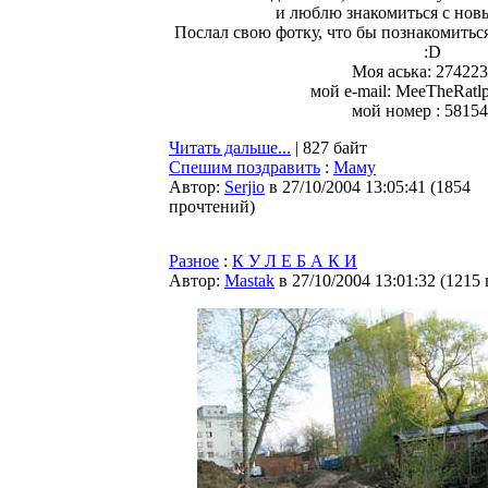
и люблю знакомиться с нов
Послал свою фотку, что бы познакомитьс
:D
Моя аська: 27422
мой e-mail: MeeTheRatl
мой номер : 5815
Читать дальше...
| 827 байт
Спешим поздравить
:
Маму
Автор:
Serjio
в 27/10/2004 13:05:41
(
1854
прочтений
)
Разное
:
К У Л Е Б А К И
Автор:
Мastak
в 27/10/2004 13:01:32
(
1215