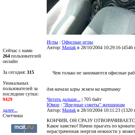
Игры
:
Офисные игры
Автор:
Мastak
в 28/10/2004 10:29:16
(
4546
Сейчас с нами
264
пользователей
онлайн
За сегодня:
315
Чем только не занимаются офисные раб
Уникальных
пользователей за
для начала игры жмем на картинку
последние сутки:
9429
Читать дальше...
| 705 байт
Юмор
:
"Вредные советы" женщинам
далее...
Автор:
Мastak
в 28/10/2004 10:11:23
(
1320 
Счетчики
КОHЧИВ, ОH СРАЗУ ОТВОРАЧИВАЕТС
Какое хамство! Hачни прыгать по кровати. 
нерастраченная энергия нежности у может 