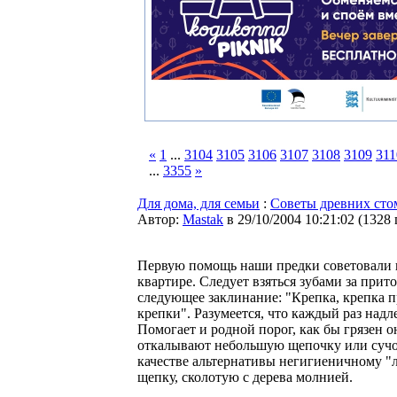
«
1
...
3104
3105
3106
3107
3108
3109
311
...
3355
»
Для дома, для семьи
:
Советы древних сто
Автор:
Мastak
в 29/10/2004 10:21:02
(
1328
Первую помощь наши предки советовали ис
квартире. Следует взяться зубами за при
следующее заклинание: "Крепка, крепка п
крепки". Разумеется, что каждый раз надл
Помогает и родной порог, как бы грязен о
откалывают небольшую щепочку или сучок
качестве альтернативы негигиеничному "
щепку, сколотую с дерева молнией.