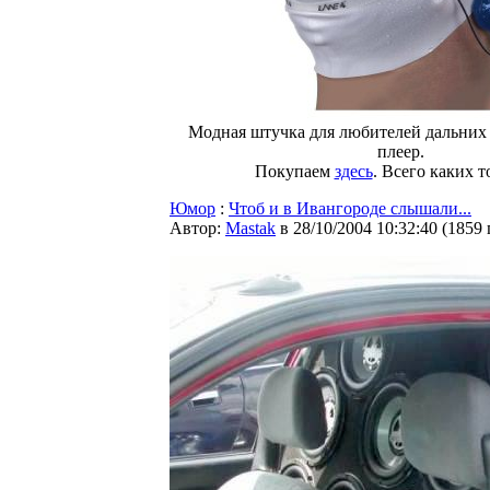
Модная штучка для любителей дальних 
плеер.
Покупаем
здесь
. Всего каких то
Юмор
:
Чтоб и в Ивангороде слышали...
Автор:
Мastak
в 28/10/2004 10:32:40
(
1859