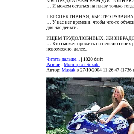
МЫ ПРЕДЛАГАЕМ ВАМ ДОСТОЙНУЮ З
… И можем остаться на плаву только тогд
ПЕРСПЕКТИВНАЯ, БЫСТРО РАЗВИВ
… У нас нет времени, чтобы что-то объясн
для нас деньги.
ИЩЕМ ТРУДОЛЮБИВЫХ, ЖИЗНЕРАДО
… Кто сможет прожить на пенсию своих ро
невозможно. далее...
Читать дальше...
| 1820 байт
Разное
:
Монстр от Suzuki
Автор:
Мastak
в 27/10/2004 11:26:47
(
1736 