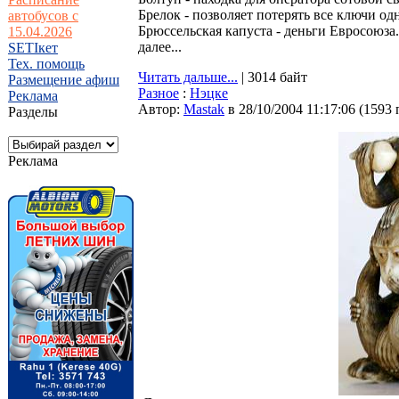
Бpелок - позволяет потеpять все ключи о
автобусов с
Бpюссельская капуста - деньги Евpосоюза.
15.04.2026
далее...
SETIкет
Тех. помощь
Читать дальше...
| 3014 байт
Размещение афиш
Разное
:
Нэцке
Реклама
Автор:
Мastak
в 28/10/2004 11:17:06
(
1593 
Разделы
Реклама