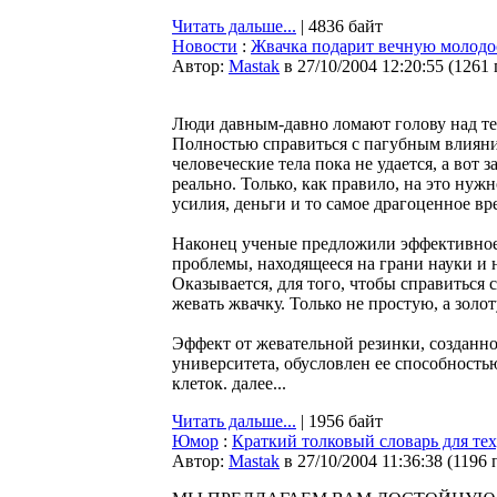
Читать дальше...
| 4836 байт
Новости
:
Жвачка подарит вечную молодо
Автор:
Мastak
в 27/10/2004 12:20:55
(
1261
Люди давным-давно ломают голову над тем
Полностью справиться с пагубным влиян
человеческие тела пока не удается, а вот 
реально. Только, как правило, на это нуж
усилия, деньги и то самое драгоценное вр
Наконец ученые предложили эффективное
проблемы, находящееся на грани науки и 
Оказывается, для того, чтобы справиться
жевать жвачку. Только не простую, а золо
Эффект от жевательной резинки, созданн
университета, обусловлен ее способност
клеток. далее...
Читать дальше...
| 1956 байт
Юмор
:
Краткий толковый словарь для тех
Автор:
Мastak
в 27/10/2004 11:36:38
(
1196 