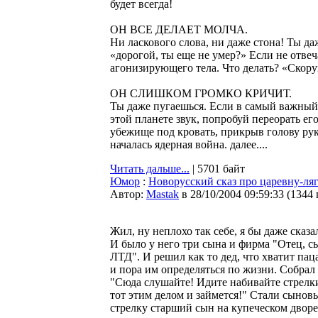
будет всегда!
ОH ВСЕ ДЕЛАЕТ МОЛЧА.
Hи ласкового слова, ни даже стона! Ты да
«дорогой, ты еще не умер?» Если не отвеч
агонизирующего тела. Что делать? «Скор
ОH СЛИШКОМ ГРОМКО КРИЧИТ.
Ты даже пугаешься. Если в самый важный 
этой планете звук, попробуй переорать его
убежище под кровать, прикрыв голову рука
началась ядерная война. далее....
Читать дальше...
| 5701 байт
Юмор
:
Новорусский сказ про царевну-ля
Автор:
Мastak
в 28/10/2004 09:59:33
(
1344
Жил, ну неплохо так себе, я бы даже сказа
И было у него три сына и фирма "Отец, с
ЛТД". И решил как то дед, что хватит пац
и пора им определяться по жизни. Собрал 
"Сюда слушайте! Идите набивайте стрелки.
тот этим делом и займется!" Стали сыновь
стрелку старший сын на купеческом дворе