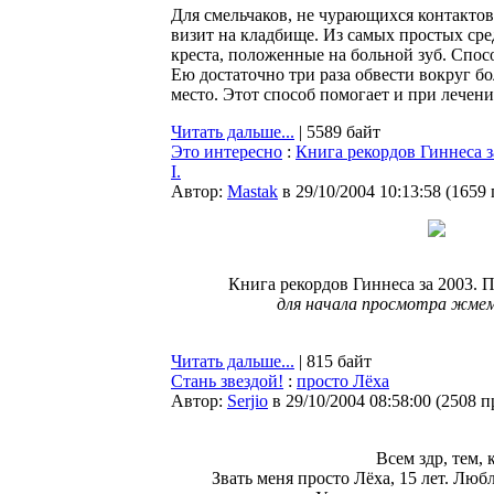
Для смельчаков, не чурающихся контакто
визит на кладбище. Из самых простых сре
креста, положенные на больной зуб. Спосо
Ею достаточно три раза обвести вокруг бо
место. Этот способ помогает и при лечении
Читать дальше...
| 5589 байт
Это интересно
:
Книга рекордов Гиннеса з
I.
Автор:
Мastak
в 29/10/2004 10:13:58
(
1659
Книга рекордов Гиннеса за 2003. П
для начала просмотра жмем
Читать дальше...
| 815 байт
Стань звездой!
:
просто Лёха
Автор:
Serjio
в 29/10/2004 08:58:00
(
2508 п
Всем здр, тем, к
Звать меня просто Лёха, 15 лет. Люб