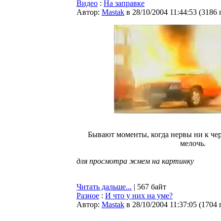
Видео
:
На заправке
Автор:
Мastak
в 28/10/2004 11:44:53
(
3186 
Бывают моменты, когда нервы ни к чер
мелочь.
для просмотра жмем на картинку
Читать дальше...
| 567 байт
Разное
:
И что у них на уме?
Автор:
Мastak
в 28/10/2004 11:37:05
(
1704 