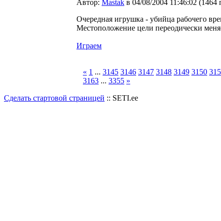
Автор:
Мastak
в 04/08/2004 11:46:02
(
1464 
Очередная игрушка - убийца рабочего вре
Местоположение цели переодически меня
Играем
«
1
...
3145
3146
3147
3148
3149
3150
315
3163
...
3355
»
Сделать стартовой страницей
:: SETI.ee