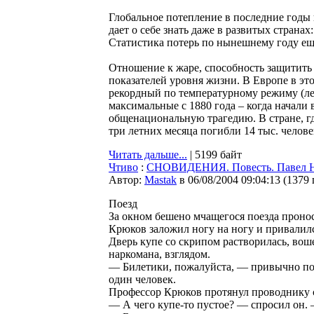
Глобальное потепление в последние годы 
дает о себе знать даже в развитых странах
Статистика потерь по нынешнему году е
Отношение к жаре, способность защитить 
показателей уровня жизни. В Европе в э
рекордный по температурному режиму (ле
максимальные с 1880 года – когда начали
общенациональную трагедию. В стране, гд
три летних месяца погибли 14 тыс. человек
Читать дальше...
| 5199 байт
Чтиво
:
СНОВИДЕНИЯ. Повесть. Павел Н
Автор:
Мastak
в 06/08/2004 09:04:13
(
1379
Поезд
За окном бешено мчащегося поезда пронос
Крюков заложил ногу на ногу и привалилс
Дверь купе со скрипом растворилась, вош
наркомана, взглядом.
— Билетики, пожалуйста, — привычно пот
один человек.
Профессор Крюков протянул проводнику св
— А чего купе-то пустое? — спросил он. —