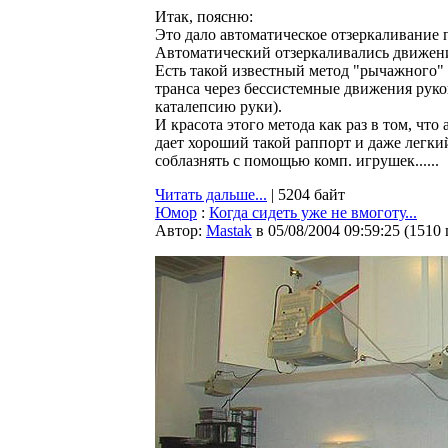
Итак, поясню:
Это дало автоматическое отзеркаливание 
Автоматический отзеркаливались движен
Есть такой известный метод "рычажного"
транса через бессистемные движения руко
каталепсию руки).
И красота этого метода как раз в том, что
дает хороший такой раппорт и даже легкий
соблазнять с помощью комп. игрушек......
Читать дальше...
| 5204 байт
Юмор
:
Когда сидеть уже не вмоготу...
Автор:
Мastak
в 05/08/2004 09:59:25
(
1510