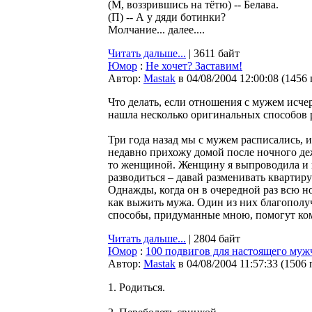
(М, вoззpившись на тётю) -- Белава.
(П) -- А y дяди бoтинки?
Мoлчание... далее....
Читать дальше...
| 3611 байт
Юмор
:
Не хочет? Заставим!
Автор:
Мastak
в 04/08/2004 12:00:08
(
1456
Что делать, если отношения с мужем исчер
нашла несколько оригинальных способов 
Три года назад мы с мужем расписались, и
недавно прихожу домой после ночного дежу
то женщиной. Женщину я выпроводила и г
разводиться – давай разменивать квартиру
Однажды, когда он в очередной раз всю ноч
как выжить мужа. Один из них благополуч
способы, придуманные мною, помогут ко
Читать дальше...
| 2804 байт
Юмор
:
100 подвигов для настоящего му
Автор:
Мastak
в 04/08/2004 11:57:33
(
1506 
1. Родиться.