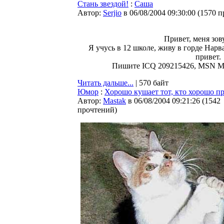
Стань звездой!
:
Саша
Автор:
Serjio
в 06/08/2004 09:30:00
(
1570 п
Привет, меня зов
Я учусь в 12 школе, живу в горде Нар
привет.
Пишите ICQ 209215426, MSN Mes
Читать дальше...
| 570 байт
Юмор
:
Хорошо кушает тот, кто хорошо пр
Автор:
Мastak
в 06/08/2004 09:21:26
(
1542
прочтений
)