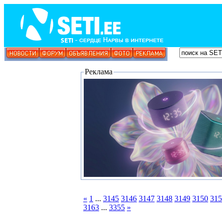
Реклама
«
1
...
3145
3146
3147
3148
3149
3150
315
3163
...
3355
»