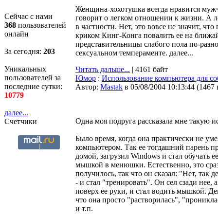
Женщина-хохотушка всегда нравится мужчи
Сейчас с нами
говорит о легком отношении к жизни. А л
368
пользователей
в частности. Нет, это вовсе не значит, 
онлайн
криком Кинг-Конга повалить ее на ближай
представительницы слабого пола по-разно
За сегодня:
203
сексуальном темпераменте. далее...
Уникальных
Читать дальше...
| 4161 байт
пользователей за
Юмор
:
Использование компьютера для со
последние сутки:
Автор:
Мastak
в 05/08/2004 10:13:44
(
1467
10779
далее...
Одна моя подруга рассказала мне такую и
Счетчики
Было время, когда она практически не уме
компьютером. Так ее тогдашний парень пр
домой, загрузил Windows и стал обучать е
мышкой в менюшки. Естественно, это сраз
получилось, так что он сказал: "Нет, так д
- и стал "тренировать". Он сел сзади нее,
поверх ее руки, и стал водить мышкой. Де
что она просто "растворилась", "проникл
и т.п.