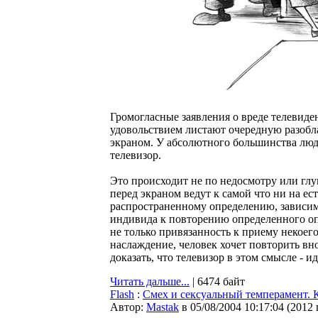
Громогласные заявления о вреде телевиде
удовольствием листают очередную разобл
экраном. У абсолютного большинства люде
телевизор.
Это происходит не по недосмотру или глуп
перед экраном ведут к самой что ни на е
распространенному определению, зависимо
индивида к повторению определенного опы
не только привязанность к приему некоег
наслаждение, человек хочет повторить вно
доказать, что телевизор в этом смысле - 
Читать дальше...
| 6474 байт
Flash
:
Смех и сексуальный темперамент. 
Автор:
Мastak
в 05/08/2004 10:17:04
(
2012