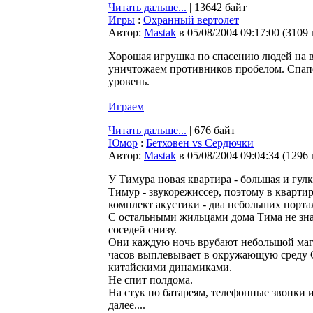
Читать дальше...
| 13642 байт
Игры
:
Охранный вертолет
Автор:
Мastak
в 05/08/2004 09:17:00
(
3109
Хорошая игрушка по спасению людей на во
уничтожаем противников пробелом. Спап
уровень.
Играем
Читать дальше...
| 676 байт
Юмор
:
Бетховен vs Сердючки
Автор:
Мastak
в 05/08/2004 09:04:34
(
1296
У Тимура новая квартира - большая и гулк
Тимур - звукорежиссер, поэтому в кварт
комплект акустики - два небольших порта
С остальными жильцами дома Тима не зна
соседей снизу.
Они каждую ночь врубают небольшой магн
часов выплевывает в окружающую среду 
китайскими динамиками.
Не спит полдома.
На стук по батареям, телефонные звонки 
далее....