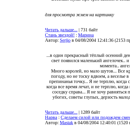
для просмотра жмем на картинку
Читать дальше...
| 731 байт
Стань звездой!
:
Марина
Автор:
Serjio
в 04/08/2004 12:41:36
(
2153 п
...в один прекрасный тёплый осенний ден
свет появился маленький ангелочек.. и
момента.. ангел
Много королей, но мало шутов... Все к
погоду, но не тоску вдвоем, а веселье 
препинанья точку... Я не терплю, когда 
когда все время лечат, и не терплю, когда
соседку справа... Я не хочу равняться 
убогих, советы глупых, дерзость малод
Читать дальше...
| 1289 байт
Нарва
:
Сделаем силой или подождем сме
Автор:
Мastak
в 04/08/2004 12:40:01
(
1520