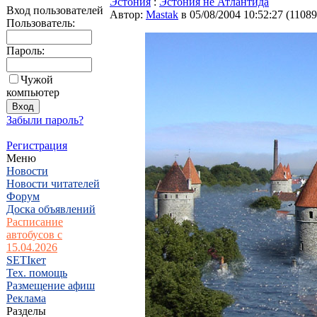
Эстония
:
Эстония не Атлантида
Вход пользователей
Автор:
Мastak
в 05/08/2004 10:52:27
(
11089
Пользователь:
Пароль:
Чужой
компьютер
Забыли пароль?
Регистрация
Меню
Новости
Новости читателей
Форум
Доска объявлений
Расписание
автобусов с
15.04.2026
SETIкет
Тех. помощь
Размещение афиш
Реклама
Разделы