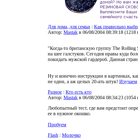
Для дома, для семьи
:
Как правильно выбра
Автор:
Мastak
в 06/08/2004 08:39:18
(
1218
"Когда-то британскую группу The Rolling 
на шее галстуков. Сегодня нравы куда бо
покидать мужской гардероб. Данная страни
Ну и конечно инструкции в картинках, ка
не одни, а аж целых 20-ать штук!
Изучаем
Разное
:
Кто есть кто
Автор:
Мastak
в 06/08/2004 08:34:23
(
1054
Любопытный тест, где вам предстоит опред
ее в нужное окошко.
Пробуем
Flash
:
Молочко