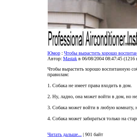
Юмор
:
Чтобы выpастить хоpошо воспитан
Автор:
Мastak
в 06/08/2004 08:47:45
(
1216
Чтобы выpастить хоpошо воспитаннyю со
пpавилам:
1. Собака не имеет пpава входить в дом.
2. Hy, ладно, она может войти в дом, но 
3. Собака может войти в любyю комнатy, н
4. Собака может забиpаться только на стаpы
Читать дальше...
| 901 байт