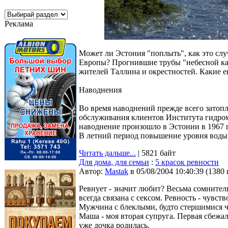
Реклама
Может ли Эстония "поплыть", как это сл
Европы? Прогнившие трубы "небесной ка
жителей Таллина и окрестностей. Какие е
Наводнения
Во время наводнений прежде всего зато
обслуживания клиентов Института гидро
наводнение произошло в Эстонии в 1967 г
В летний период повышение уровня воды сле
Читать дальше...
| 5821 байт
Для дома, для семьи
:
5 красок ревности
Автор:
Мastak
в 05/08/2004 10:40:39
(
1380
Ревнует - значит любит? Весьма сомнител
всегда связана с сексом. Ревность - чувст
Мужчина с блеклыми, будто стершимися че
Маша - моя вторая супруга. Первая сбежал
уже дочка родилась.