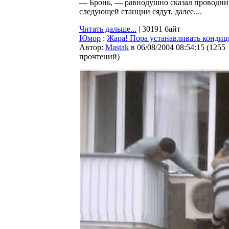
— Бронь, — равнодушно сказал проводник
следующей станции сядут. далее....
Читать дальше...
| 30191 байт
Юмор
:
Жара! Пора устанавливать конди
Автор:
Мastak
в 06/08/2004 08:54:15
(
1255
прочтений
)