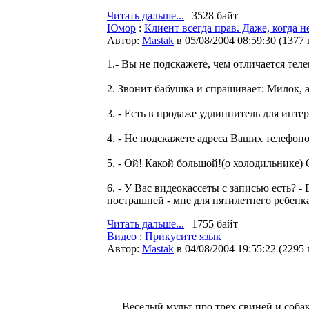
Читать дальше...
| 3528 байт
Юмор
:
Клиент всегда прав. Даже, когда н
Автор:
Мastak
в 05/08/2004 08:59:30
(
1377
1.- Вы не подскажете, чем отличается тел
2. Звонит бабушка и спрашивает: Милок, а
3. - Есть в продаже удлиннитель для инте
4. - Не подскажете адреса Ваших телефон
5. - Ой! Какой большой!(о холодильнике) 
6. - У Вас видеокассеты с записью есть? -
пострашней - мне для пятилетнего ребенка!
Читать дальше...
| 1755 байт
Видео
:
Прикусите язык
Автор:
Мastak
в 04/08/2004 19:55:22
(
2295
Веселый мульт про трех свиней и соба