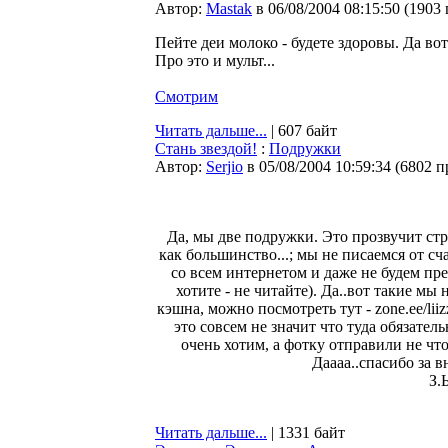
Автор:
Мastak
в 06/08/2004 08:15:50
(
1903
Пейте деи молоко - будете здоровы. Да вот
Про это и мульт...
Смотрим
Читать дальше...
| 607 байт
Стань звездой!
:
Подружки
Автор:
Serjio
в 05/08/2004 10:59:34
(
6802 п
Да, мы две подружки. Это прозвучит стр
как большинство...; мы не писаемся от с
со всем интернетом и даже не будем пре
хотите - не читайте). Да..вот такие м
кэшна, можно посмотреть тут - zone.ee/liizz
это совсем не значит что туда обязатель
очень хотим, а фотку отправили не чтоб
Даааа..спасибо за 
З.
Читать дальше...
| 1331 байт