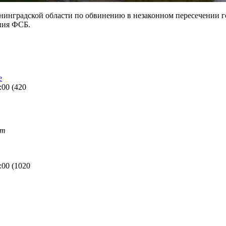
нинградской области по обвинению в незаконном пересечении г
ния ФСБ.
e
:00
(
420
mm
:00
(
1020