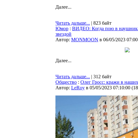
Далее...
Читать дальше...
| 823 байт
Юмор
:
ВИДЕО: Когда пою в наушника
звездой
Автор:
MONMOON
в 06/05/2023 07:00
Далее...
Читать дальше...
| 312 байт
Общество
:
Олег Гросс: кражи в наших
Автор:
LeRoy
в 05/05/2023 07:10:00
(
18