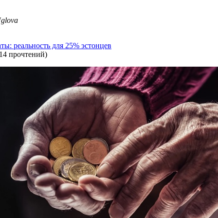
glova
аты: реальность для 25% эстонцев
14 прочтений
)