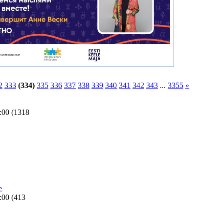
2
333
(334)
335
336
337
338
339
340
341
342
343
...
3355
»
:00
(
1318
e
:00
(
413