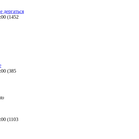
е дергаться
:00
(
1452
e
:00
(
385
to
:00
(
1103