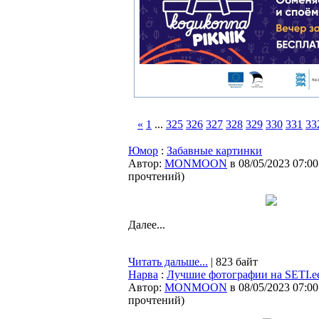
«
1
...
325
326
327
328
329
330
331
33
Юмор
:
Забавные картинки
Автор:
MONMOON
в 08/05/2023 07:00
прочтений
)
Далее...
Читать дальше...
| 823 байт
Нарва
:
Лучшие фотографии на SETI.e
Автор:
MONMOON
в 08/05/2023 07:00
прочтений
)