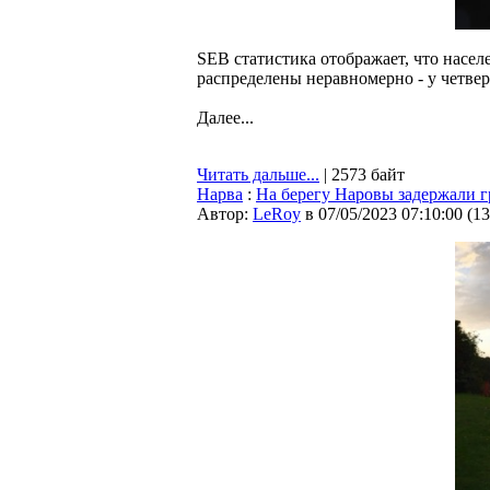
SEB статистика отображает, что насе
распределены неравномерно - у четвер
Далее...
Читать дальше...
| 2573 байт
Нарва
:
На берегу Наровы задержали 
Автор:
LeRoy
в 07/05/2023 07:10:00
(
13