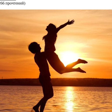
266 прочтений
)