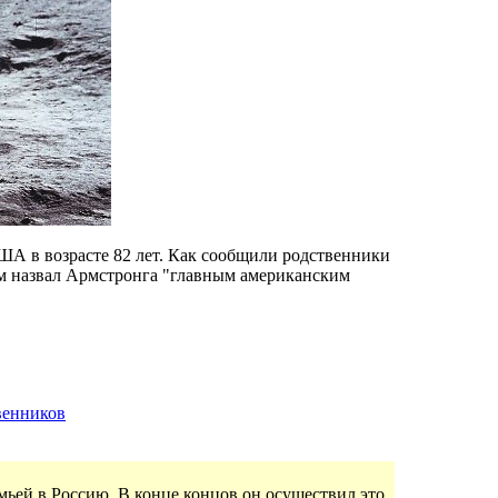
ША в возрасте 82 лет. Как сообщили родственники
дом назвал Армстронга "главным американским
венников
мьей в Россию. В конце концов он осуществил это