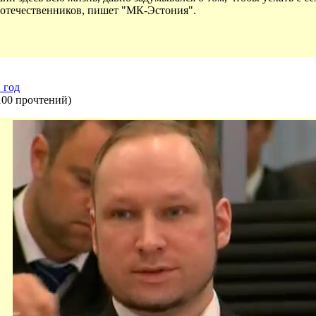
оотечественников, пишет "МК-Эстония".
 год
100 прочтений
)