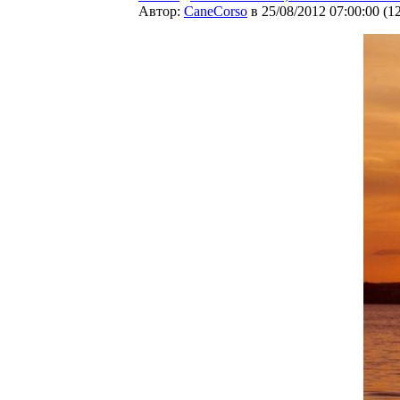
Автор:
CaneCorso
в 25/08/2012 07:00:00
(
1