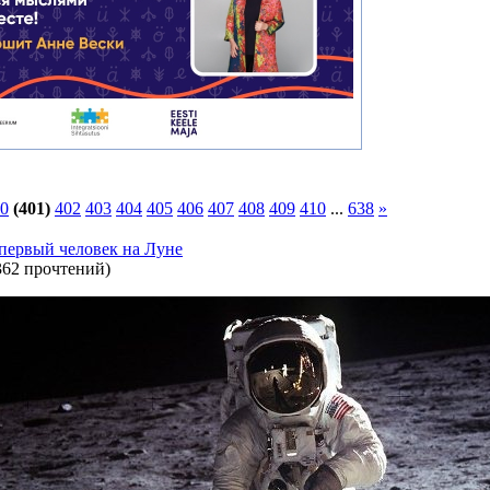
0
(401)
402
403
404
405
406
407
408
409
410
...
638
»
 первый человек на Луне
362 прочтений
)