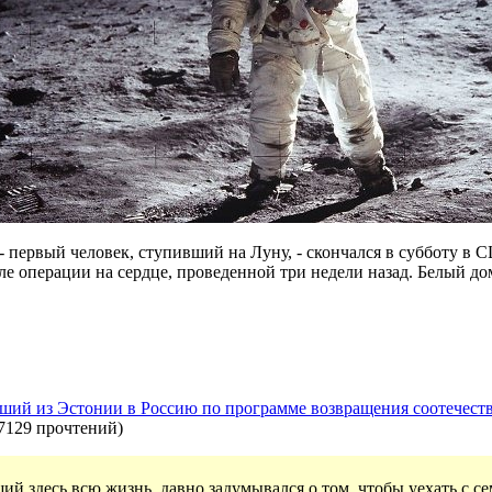
первый человек, ступивший на Луну, - скончался в субботу в С
сле операции на сердце, проведенной три недели назад. Белый 
вший из Эстонии в Россию по программе возвращения соотечест
7129 прочтений
)
 здесь всю жизнь, давно задумывался о том, чтобы уехать с се