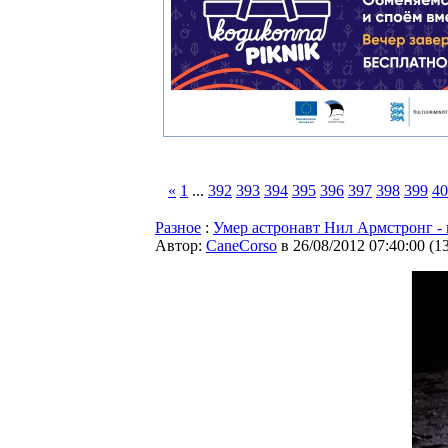
«
1
...
392
393
394
395
396
397
398
399
40
Разное
:
Умер астронавт Нил Армстронг -
Автор:
CaneCorso
в 26/08/2012 07:40:00
(
1