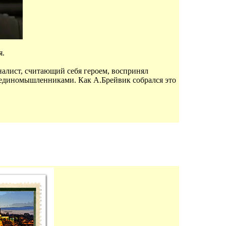
я.
налист, считающий себя героем, воспринял
 с единомышленниками. Как А.Брейвик собрался это