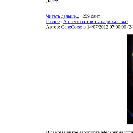
Далее...
Читать дальше...
| 259 байт
Разное
:
А на что готов ты ради халявы?
Автор:
CaneCorso
в 14/07/2012 07:00:00
(
2
В самом центре аэропорта Мельбурна уста