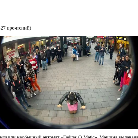
427 прочтений
)
новили необычный автомат «Delites-O-Matic». Машина выдавала 