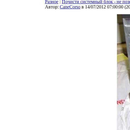
Разное
:
Почисти системный блок - не поз
Автор:
CaneCorso
в 14/07/2012 07:00:00
(
2