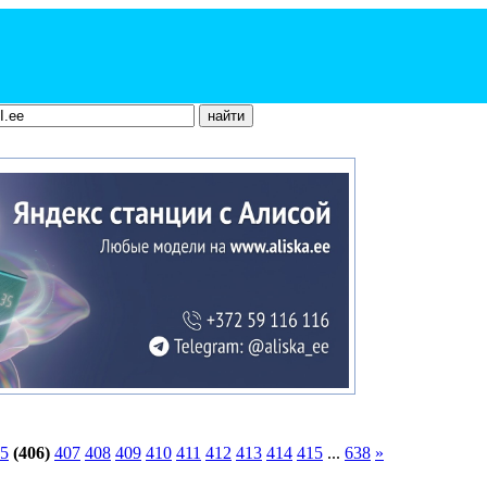
5
(406)
407
408
409
410
411
412
413
414
415
...
638
»