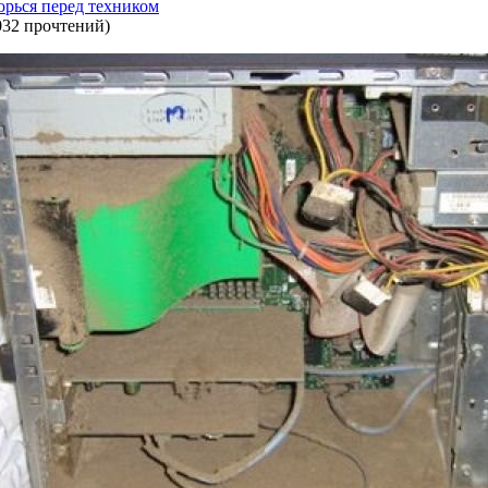
орься перед техником
032 прочтений
)