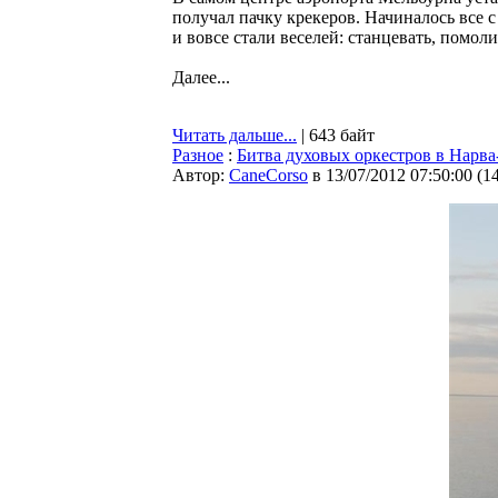
получал пачку крекеров. Начиналось все с
и вовсе стали веселей: станцевать, помоли
Далее...
Читать дальше...
| 643 байт
Разное
:
Битва духовых оркестров в Нарв
Автор:
CaneCorso
в 13/07/2012 07:50:00
(
1