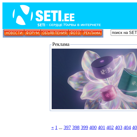
Реклама
«
1
...
397
398
399
400
401
402
403
404
40