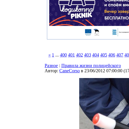
«
1
...
400
401
402
403
404
405
406
407
40
Разное
:
Правила жизни полицейского
Автор:
CaneCorso
в 23/06/2012 07:00:00
(
1