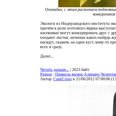
Очевидно, с этим растением подземны
конкурентов 
Экологи из Нидерландского института эк
причём в роли почтового ящика выступает
насекомые могут конкурировать друг с дру
поедают листья, личинки каких-нибудь жу
насядут, скажем, на один куст, кому-то п
всех и сразу.
Далее...
Читать дальше...
| 2623 байт
Разное
:
Правила жизни Адриано Челента
Автор:
CaneCorso
в 21/06/2012 07:00:00
(
1