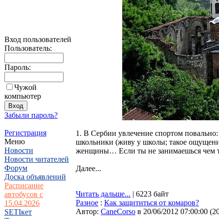
Вход пользователей
Пользователь:
Пароль:
Чужой
компьютер
Забыли пароль?
Регистрация
1. В Сербии увлечение спортом повально:
Меню
школьники (живу у школы; такое ощущение
Новости
женщины… Если ты не занимаешься чем то
Новости читателей
Форум
Далее...
Доска объявлений
Расписание
Читать дальше...
| 6223 байт
автобусов с
Разное
:
Как защититься от комаров?
15.04.2026
Автор:
CaneCorso
в 20/06/2012 07:00:00
(
2
SETIкет