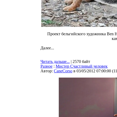
Проект бельгийского художника Ben He
ка
Далее...
Читать дальше...
| 2570 байт
Разное
:
Мистер Счастливый человек
Автор:
CaneCorso
в 03/05/2012 07:00:00
(
1