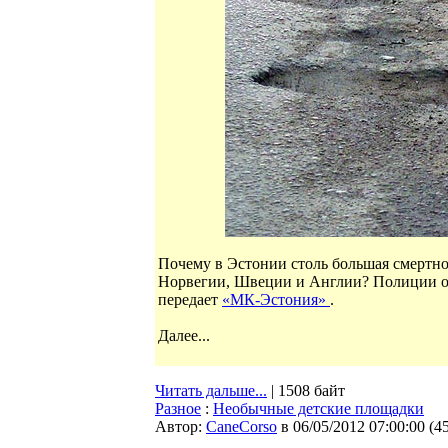
Почему в Эстонии столь большая смертно
Норвегии, Швеции и Англии? Полиции объ
передает
«МК-Эстония»
.
Далее...
Читать дальше...
| 1508 байт
Разное
:
Необычные детские площадки
Автор:
CaneCorso
в 06/05/2012 07:00:00
(
4