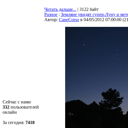
Читать дальше...
| 3122 байт
Разное
:
Земляне увидят супер-Луну и ме
Автор:
CaneCorso
в 04/05/2012 07:00:00
(
2
Сейчас с нами
332
пользователей
онлайн
За сегодня:
7419