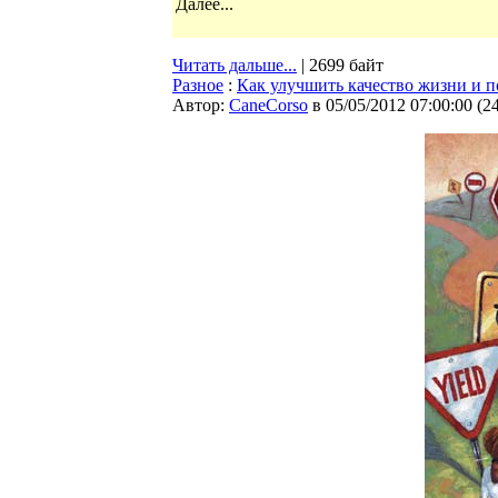
Далее...
Читать дальше...
| 2699 байт
Разное
:
Как улучшить качество жизни и 
Автор:
CaneCorso
в 05/05/2012 07:00:00
(
2