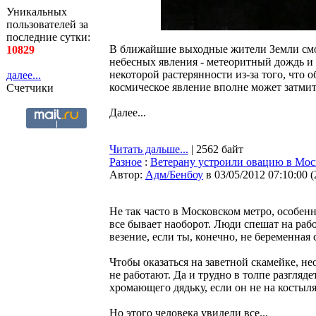
Уникальных
пользователей за
последние сутки:
В ближайшие выходные жители Земли смог
10829
небесных явления - метеоритный дождь и
некоторой растерянности из-за того, что 
далее...
космическое явление вполне может затмит
Счетчики
Далее...
Читать дальше...
| 2562 байт
Разное
:
Ветерану устроили овацию в Моск
Автор:
Адм/Бенбоу
в 03/05/2012 07:10:00
(
Не так часто в Московском метро, особен
все бывает наоборот. Люди спешат на рабо
везение, если ты, конечно, не беременная
Чтобы оказаться на заветной скамейке, не
не работают. Да и трудно в толпе разгляд
хромающего дядьку, если он не на костыля
Но этого человека увидели все...