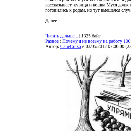
рассказывает, курица и кошка Муся долж
готовились к родам, но тут вмешался случ
Далее...
Читать дальше...
| 1325 байт
Разное
:
Почему я не возьму на работу 10
Автор:
CaneCorso
в 03/05/2012 07:00:00
(
2