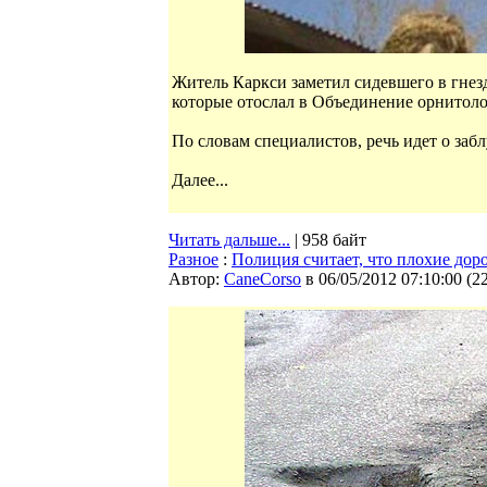
Житель Каркси заметил сидевшего в гнезд
которые отослал в Объединение орнитол
По словам специалистов, речь идет о заб
Далее...
Читать дальше...
| 958 байт
Разное
:
Полиция считает, что плохие дор
Автор:
CaneCorso
в 06/05/2012 07:10:00
(
2