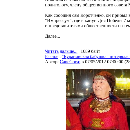
политологу, члену общественного совета
Как сообщил сам Коротченко, он прибыл 
"Импрессум", где в канун Дня Победы 7 м
и представителями общественности на тем
Далее...
Читать дальше...
| 1689 байт
Разное
:
"Бурановская бабушка" потерялас
Автор:
CaneCorso
в 07/05/2012 07:00:00
(
2