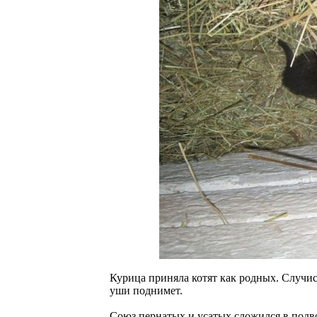
Курица приняла котят как родных. Случис
уши поднимет.
Союз пернатых и усатых сложился в подв