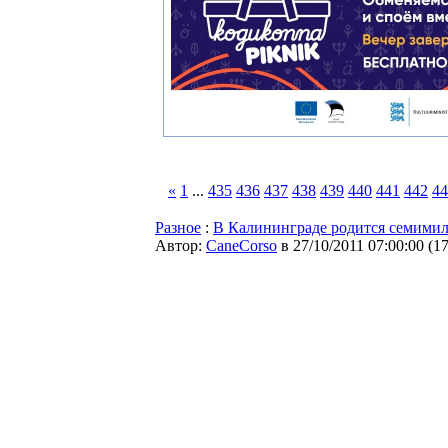
«
1
...
435
436
437
438
439
440
441
442
44
Разное
:
В Калининграде родится семими
Автор:
CaneCorso
в 27/10/2011 07:00:00
(
1