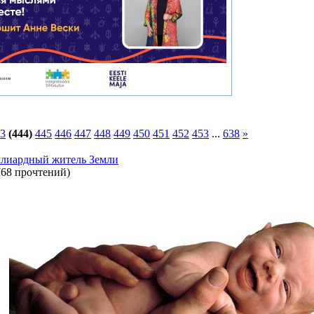
3
(444)
445
446
447
448
449
450
451
452
453
...
638
»
ллиардный житель Земли
768 прочтений
)