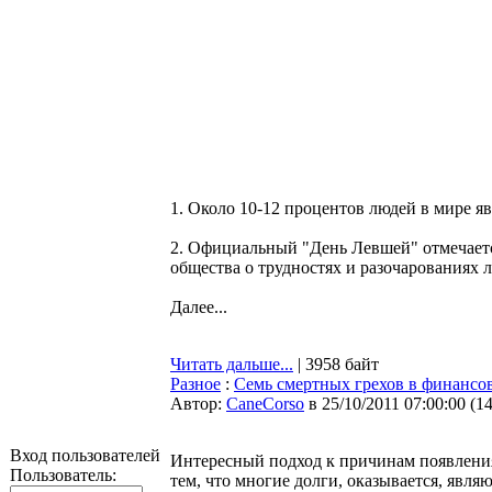
1. Около 10-12 процентов людей в мире я
2. Официальный "День Левшей" отмечается
общества о трудностях и разочарованиях 
Далее...
Читать дальше...
| 3958 байт
Разное
:
Семь смертных грехов в финансо
Автор:
CaneCorso
в 25/10/2011 07:00:00
(
1
Вход пользователей
Интересный подход к причинам появлени
Пользователь:
тем, что многие долги, оказывается, явл