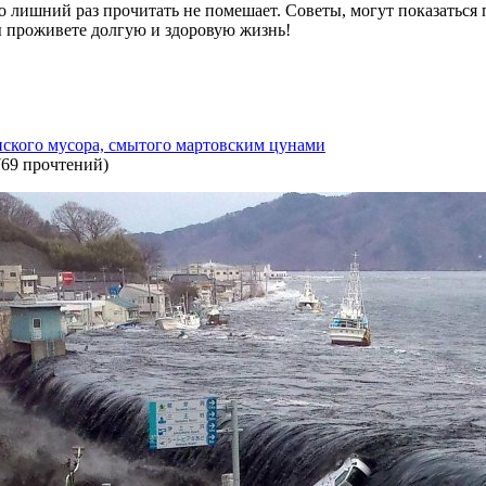
 но лишний раз прочитать не помешает. Советы, могут показаться
Вы проживете долгую и здоровую жизнь!
ского мусора, смытого мартовским цунами
769 прочтений
)