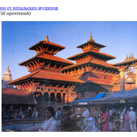
зни от непальских мудрецов
350 прочтений
)