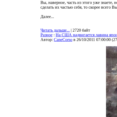
Вы, наверное, часть из этого уже знаете,
сделать их частью себя, то скорее всего 
Далее...
Читать дальше...
| 2720 байт
Разное
:
На США надвигается лавина япон
Автор:
CaneCorso
в 26/10/2011 07:00:00
(
2