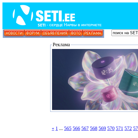
Реклама
«
1
...
565
566
567
568
569
570
571
572
57