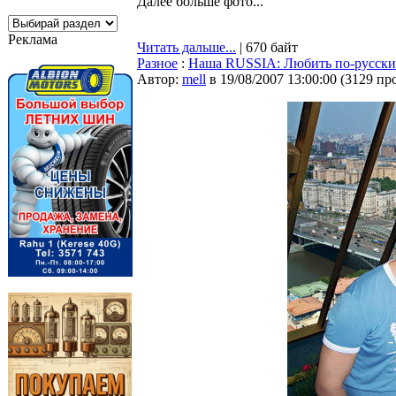
Далее больше фото...
Реклама
Читать дальше...
| 670 байт
Разное
:
Наша RUSSIA: Любить по-русски
Автор:
mell
в 19/08/2007 13:00:00
(
3129 пр