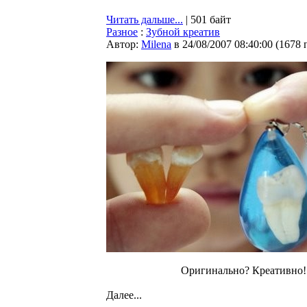
Читать дальше...
| 501 байт
Разное
:
Зубной креатив
Автор:
Milena
в 24/08/2007 08:40:00
(
1678 
Оригинально? Креативно!
Далее...