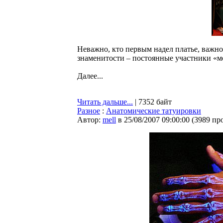
Неважно, кто первым надел платье, важно
знаменитости – постоянные участники «м
Далее...
Читать дальше...
| 7352 байт
Разное
:
Анатомические татуировки
Автор:
mell
в 25/08/2007 09:00:00
(
3989 пр