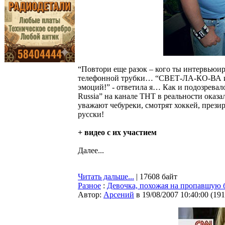
“Повтори еще разок – кого ты интервьюи
телефонной трубки… “СВЕТ-ЛА-КО-ВА и
эмоций!” - ответила я… Как и подозревал
Russia” на канале ТНТ в реальности оказ
уважают чебуреки, смотрят хоккей, през
русски!
+ видео с их участием
Далее...
Читать дальше...
| 17608 байт
Разное
:
Девочка, похожая на пропавшую б
Автор:
Арсений
в 19/08/2007 10:40:00
(
191