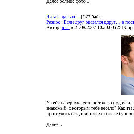
Далее больше фото...
Читать дальше...
| 573 байт
Разное
:
Если друг оказался вдруг… в пос
Автор:
mell
в 21/08/2007 10:20:00
(
2519 пр
У тебя наверняка есть не только подруги,
знакомый, с которым тебе весело? Как ты
проснулись в одной постели после бурной
Далее...