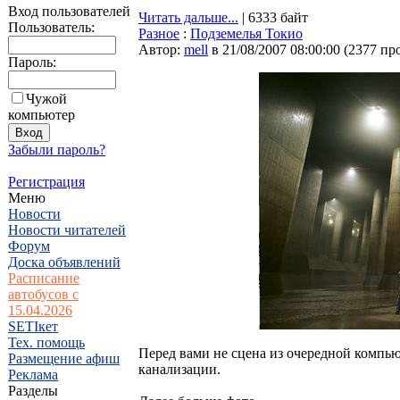
Вход пользователей
Читать дальше...
| 6333 байт
Пользователь:
Разное
:
Подземелья Токио
Автор:
mell
в 21/08/2007 08:00:00
(
2377 пр
Пароль:
Чужой
компьютер
Забыли пароль?
Регистрация
Меню
Новости
Новости читателей
Форум
Доска объявлений
Расписание
автобусов с
15.04.2026
SETIкет
Тех. помощь
Перед вами не сцена из очередной компь
Размещение афиш
канализации.
Реклама
Разделы