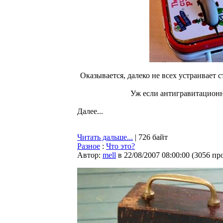
Оказывается, далеко не всех устраивает 
Уж если антигравитационн
Далее...
Читать дальше...
| 726 байт
Разное
:
Что это?
Автор:
mell
в 22/08/2007 08:00:00
(
3056 пр