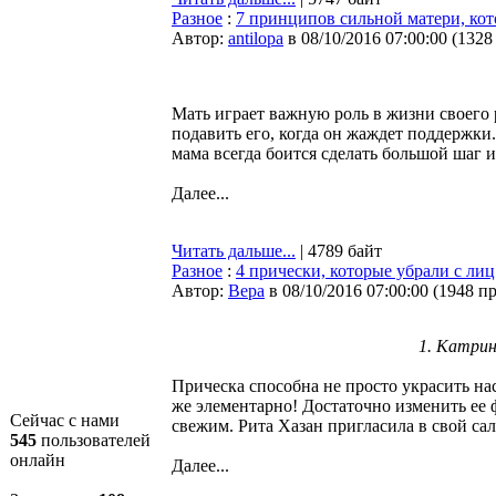
Разное
:
7 принципов сильной матери, ко
Автор:
antilopa
в 08/10/2016 07:00:00
(
1328
Мать играет важную роль в жизни своего
подавить его, когда он жаждет поддержки.
мама всегда боится сделать большой шаг и
Далее...
Читать дальше...
| 4789 байт
Разное
:
4 прически, которые убрали с ли
Автор:
Bepa
в 08/10/2016 07:00:00
(
1948 п
1. Катрин
Прическа способна не просто украсить нас
же элементарно! Достаточно изменить ее 
Сейчас с нами
свежим. Рита Хазан пригласила в свой са
545
пользователей
онлайн
Далее...