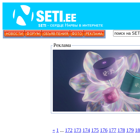
Реклама
«
1
...
172
173
174
175
176
177
178
179
18