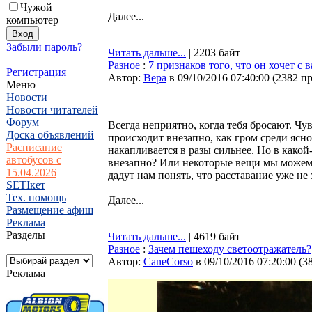
Чужой
Далее...
компьютер
Забыли пароль?
Читать дальше...
| 2203 байт
Разное
:
7 признаков того, что он хочет с 
Регистрация
Автор:
Bepa
в 09/10/2016 07:40:00
(
2382 п
Меню
Новости
Новости читателей
Форум
Всегда неприятно, когда тебя бросают. Чу
Доска объявлений
происходит внезапно, как гром среди ясно
Расписание
накапливается в разы сильнее. Но в какой
автобусов с
внезапно? Или некоторые вещи мы можем 
15.04.2026
дадут нам понять, что расставание уже не 
SETIкет
Тех. помощь
Далее...
Размещение афиш
Реклама
Разделы
Читать дальше...
| 4619 байт
Разное
:
Зачем пешеходу светоотражатель?
Автор:
CaneCorso
в 09/10/2016 07:20:00
(
3
Реклама