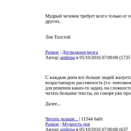
Мудрый человек требует всего только от с
других.
Лев Толстой
Разное
:
Деградация мозга
Автор:
antilopa
в 05/10/2016 07:00:00
(
1735
С каждым днем все больше людей жалуетс
возрастающую рассеянность (т.е. невозмо
для решения каких-то задач), на сложно
читать большие тексты, не говоря уже про
Далее...
Читать дальше...
| 11544 байт
Разное
:
Мудрость дня
Автор:
antilopa
в 05/10/2016 07:00:00
(
637