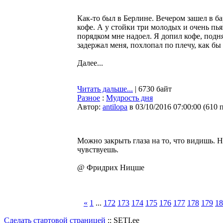
Как-то был в Берлине. Вечером зашел в б
кофе. А у стойки три молодых и очень пь
порядком мне надоел. Я допил кофе, подн
задержал меня, похлопал по плечу, как бы
Далее...
Читать дальше...
| 6730 байт
Разное
:
Мудрость дня
Автор:
antilopa
в 03/10/2016 07:00:00
(
610 
Можно закрыть глаза на то, что видишь. Но
чувствуешь.
@ Фридрих Ницше
«
1
...
172
173
174
175
176
177
178
179
18
Сделать стартовой страницей
:: SETI.ee