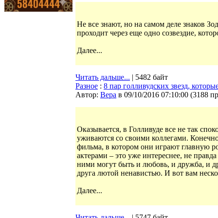
Не все знают, но на самом деле знаков Зо
проходит через еще одно созвездие, кот
Далее...
Читать дальше...
| 5482 байт
Разное
:
8 пар голливудских звезд, которы
Автор:
Bepa
в 09/10/2016 07:10:00
(
3188 п
Оказывается, в Голливуде все не так спок
уживаются со своими коллегами. Конечно,
фильма, в котором они играют главную роль
актерами – это уже интереснее, не правда
ними могут быть и любовь, и дружба, и д
друга лютой ненавистью. И вот вам неск
Далее...
Читать дальше...
| 5747 байт