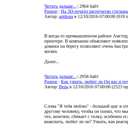
Читать дальше...
| 2964 байт
Разное
:
На 3D-печати распечатан стильны
Автор:
antilopa
в 12/10/2016 07:00:00
(
919 
В когда-то промышленном районе Амстерд
принтере. В компании объясняют появлени
домики на берегу позволяют очень быстро
жизни.
Далее...
Читать дальше...
| 2958 байт
Разное
:
Как узнать, любит ли Он вас и по
Автор:
Bepa
в 12/10/2016 07:00:00
(
2523 п
Слова "Я тебя люблю" - большой шаг в о
другому человеку, чтобы он понял, что м
что, конечно, сбивает с толку, особенно 
выяснить, любит ли он? Узнать, как реагир