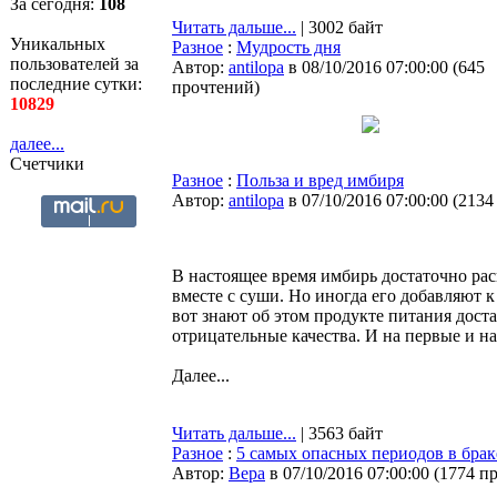
За сегодня:
108
Читать дальше...
| 3002 байт
Уникальных
Разное
:
Мудрость дня
пользователей за
Автор:
antilopa
в 08/10/2016 07:00:00
(
645
последние сутки:
прочтений
)
10829
далее...
Счетчики
Разное
:
Польза и вред имбиря
Автор:
antilopa
в 07/10/2016 07:00:00
(
2134
В настоящее время имбирь достаточно рас
вместе с суши. Но иногда его добавляют
вот знают об этом продукте питания доста
отрицательные качества. И на первые и н
Далее...
Читать дальше...
| 3563 байт
Разное
:
5 самых опасных периодов в брак
Автор:
Bepa
в 07/10/2016 07:00:00
(
1774 п