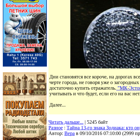
Дни становятся все короче, на дорогах вс
черте города, не говоря уже о загородных
достаточно купить отражатель.
”МК-Эсто
учитывать и что будет, если его на вас нет
Далее...
Читать дальше...
| 5245 байт
Разное
:
Тайна 13-го знака Зодиака: кто о
Автор:
Bepa
в 09/10/2016 07:10:00
(
2999 п