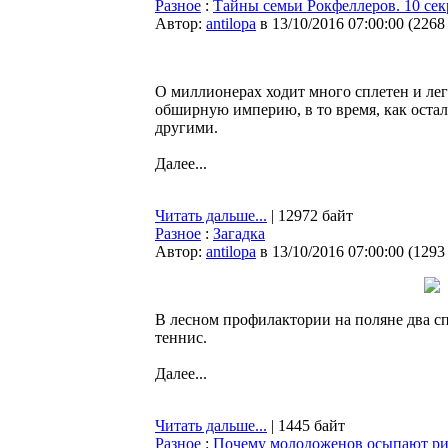
Разное
:
Тайны семьи Рокфеллеров. 10 сек
Автор:
antilopa
в 13/10/2016 07:00:00
(
2268
О миллионерах ходит много сплетен и лег
обширную империю, в то время, как остал
другими.
Далее...
Читать дальше...
| 12972 байт
Разное
:
Загадка
Автор:
antilopa
в 13/10/2016 07:00:00
(
1293
В лесном профилактории на поляне два с
теннис.
Далее...
Читать дальше...
| 1445 байт
Разное
:
Почему молодоженов осыпают р