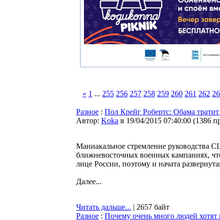
«
1
...
255
256
257
258
259
260
261
262
26
Разное
:
Пол Крейг Робертс: Обама трати
Автор:
Koka
в 19/04/2015 07:40:00
(
1386 п
Маниакальное стремление руководства С
ближневосточных военных кампаниях, чт
лице России, поэтому и начата разверну
Далее...
Читать дальше...
| 2657 байт
Разное
:
Почему очень много людей хотят