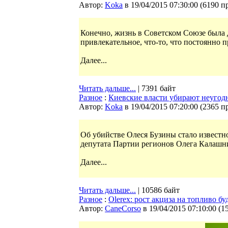
Автор:
Koka
в 19/04/2015 07:30:00
(
6190 п
Конечно, жизнь в Советском Союзе была д
привлекательное, что-то, что постоянно п
Далее...
Читать дальше...
| 7391 байт
Разное
:
Киевские власти убирают неугодн
Автор:
Koka
в 19/04/2015 07:20:00
(
2365 п
Об убийстве Олеся Бузины стало известно 
депутата Партии регионов Олега Калашн
Далее...
Читать дальше...
| 10586 байт
Разное
:
Olerex: рост акциза на топливо б
Автор:
CaneCorso
в 19/04/2015 07:10:00
(
1