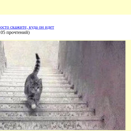
осто скажите, куда он идет
105 прочтений
)