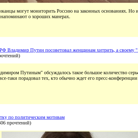
иканцы могут мониторить Россию на законных основаниях. Но и
м напоминают о хороших манерах.
 РФ Владимир Путин посоветовал женщинам хитрить, а своему "
рочтений
)
адимиром Путиным" обсуждалось такое большое количество серьез
все-таки порадовал тех, кто обычно ждет его пресс-конференции
стку по политическим мотивам
306 прочтений
)