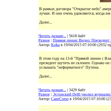
В рамках договора "Открытое небо" амер
лучше. И они очень удивляются, когда и
Далее...
Читать дальше...
| 5618 байт
Разное
:
Прямая линия: Видео: Президент
Автор:
Koka
в 19/04/2015 07:10:00
(
2932 п
В этом году на 13-й "Прямой линии с Вл
президент шутить не склонен. Однако он 
услышать "неформатного" Путина.
Далее...
Читать дальше...
| 3429 байт
Разное
:
Эстонский Delfi уволил журнали
Автор:
CaneCorso
в 19/04/2015 07:10:00
(
2