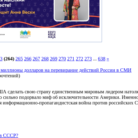
3
(264)
265
266
267
268
269
270
271
272
273
...
638
»
т миллионы долларов на перевирание действий России в СМИ
рочтений
)
ША сделать свою страну единственным мировым лидером натолк
о сильно подорвало миф об исключительности Америки. Именно
тая информационно-пропагандистская война против российских 
 в СССР?