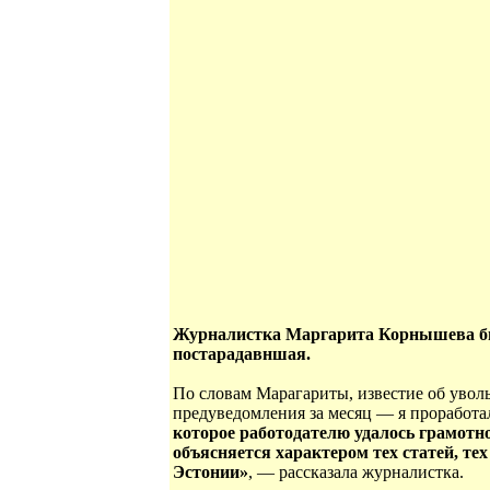
Журналистка Маргарита Корнышева была 
постарадавншая.
По словам Марагариты, известие об увольн
предуведомления за месяц — я проработал
которое работодателю удалось грамотно
объясняется характером тех статей, те
Эстонии»
, — рассказала журналистка.