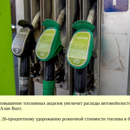
повышение топливных акцизов увеличит расходы автомобилистов 
Алан Вахт.
 к 26-процентному удорожанию розничной стоимости топлива в 