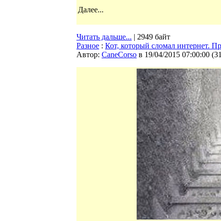
Далее...
Читать дальше...
| 2949 байт
Разное
:
Кот, который сломал интернет. Пр
Автор:
CaneCorso
в 19/04/2015 07:00:00
(
3