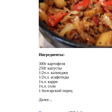
Ингредиенты:
300г картофеля
250г капусты
1/2ч.л. калинджи
1/2ч.л. асафетиды
1ч.л. карри
1ч.л. соли
1 болгарский перец
Далее...