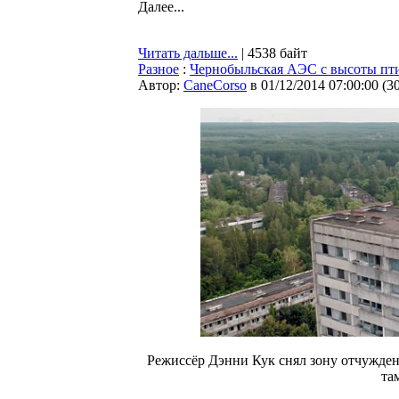
Далее...
Читать дальше...
| 4538 байт
Разное
:
Чернобыльская АЭС с высоты пти
Автор:
CaneCorso
в 01/12/2014 07:00:00
(
3
Режиссёр Дэнни Кук снял зону отчужде
та