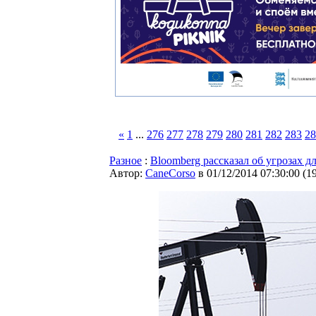
«
1
...
276
277
278
279
280
281
282
283
28
Разное
:
Bloomberg рассказал об угрозах д
Автор:
CaneCorso
в 01/12/2014 07:30:00
(
1