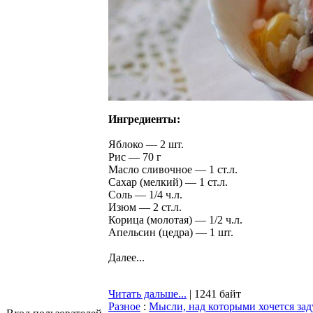
Ингредиенты:
Яблоко — 2 шт.
Рис — 70 г
Масло сливочное — 1 ст.л.
Сахар (мелкий) — 1 ст.л.
Соль — 1/4 ч.л.
Изюм — 2 ст.л.
Корица (молотая) — 1/2 ч.л.
Апельсин (цедра) — 1 шт.
Далее...
Читать дальше...
| 1241 байт
Разное
:
Мысли, над которыми хочется зад