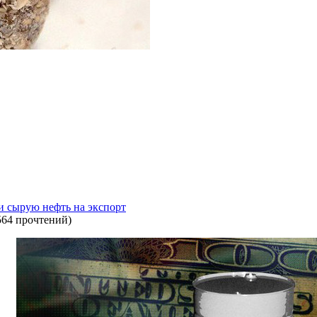
и сырую нефть на экспорт
564 прочтений
)