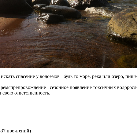
искать спасение у водоемов - будь то море, река или озеро, пиш
 времяпрепровождение - сезонное появление токсичных водорос
д свою ответственность.
337 прочтений
)