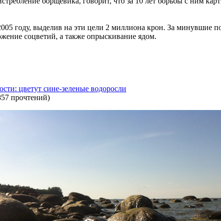
стребление борщевика, говорит, что за 10 лет борьбы с ним кар
005 году, выделив на эти цели 2 миллиона крон. За минувшие по
ожение соцветий, а также опрыскивание ядом.
сти: цветут сине-зеленые водоросли
857 прочтений
)