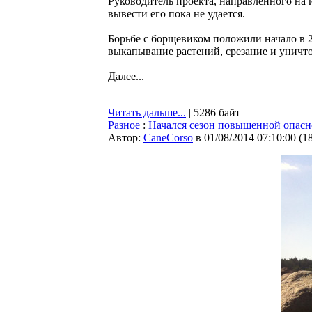
Руководитель проекта, направленного на и
вывести его пока не удается.
Борьбе с борщевиком положили начало в 2
выкапывание растений, срезание и уничт
Далее...
Читать дальше...
| 5286 байт
Разное
:
Начался сезон повышенной опасно
Автор:
CaneCorso
в 01/08/2014 07:10:00
(
1