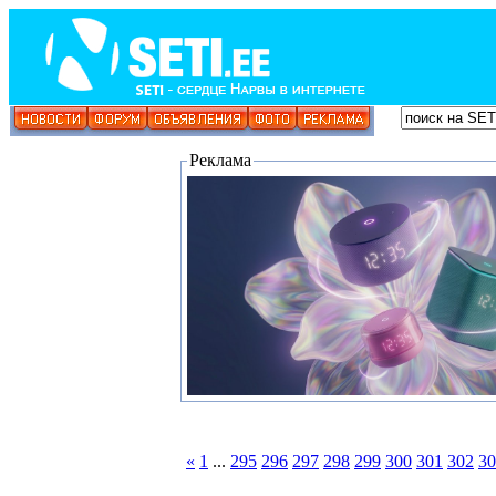
Реклама
«
1
...
295
296
297
298
299
300
301
302
30