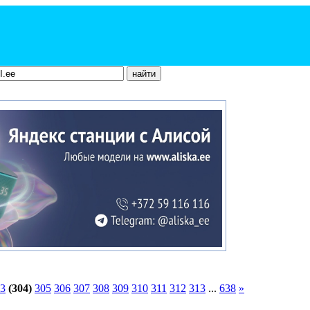
3
(304)
305
306
307
308
309
310
311
312
313
...
638
»