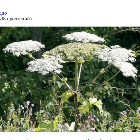
дно
438 прочтений
)