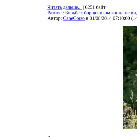
Читать дальше...
| 6251 байт
Разное
:
Борьбе с борщевиком конца не ви
Автор:
CaneCorso
в 01/08/2014 07:10:00
(
1