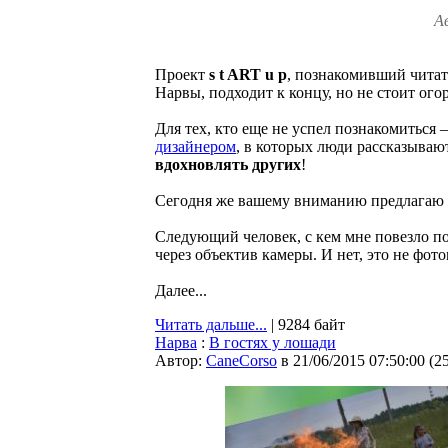
А
Проект
s t ART u p
, познакомивший чита
Нарвы, подходит к концу, но не стоит ого
Для тех, кто еще не успел познакомиться 
дизайнером
, в которых люди рассказываю
вдохновлять других
!
Сегодня же вашему вниманию предлагаю 
Следующий человек, с кем мне повезло по
через объектив камеры. И нет, это не фото
Далее...
Читать дальше...
| 9284 байт
Нарва
:
В гостях у лошади
Автор:
CaneCorso
в 21/06/2015 07:50:00
(
2