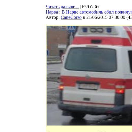
Читать дальше...
| 659 байт
Нарва
:
В Нарве автомобиль сбил пожил
Автор:
CaneCorso
в 21/06/2015 07:30:00
(
4