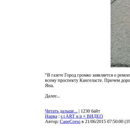
"В газете Город громко заявляется о ремо
всему проспекту Кангеласте. Причем доро
Яна.
Далее...
Читать дальше...
| 1230 байт
Нарва
:
s t ART u p × ВИДЕО
Автор:
CaneCorso
в 21/06/2015 07:50:00
(
1