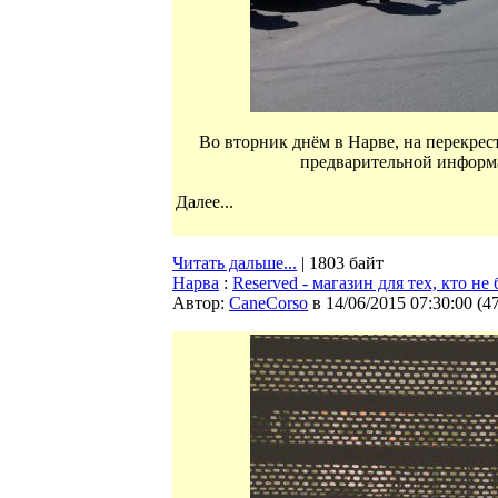
Во вторник днём в Нарве, на перекрес
предварительной информа
Далее...
Читать дальше...
| 1803 байт
Нарва
:
Reserved - магазин для тех, кто не
Автор:
CaneCorso
в 14/06/2015 07:30:00
(
4