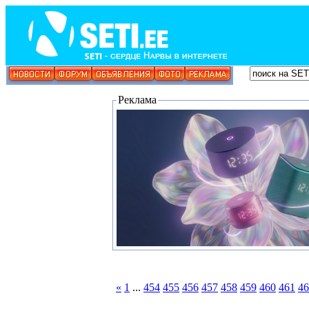
Реклама
«
1
...
454
455
456
457
458
459
460
461
46