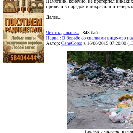
Памятник, конечно, не претерпел никаких
привели в порядок и покрасили и теперь о
Далее...
Читать дальше...
| 848 байт
Нарва
:
В борьбе со свалками вице-мэр над
Автор:
CaneCorso
в 16/06/2015 07:20:00
(
1
Свалка у карьера: в о