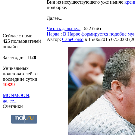
Вид из несуществующего уже нынче
крен
подборке.
Далее...
Читать дальше...
| 622 байт
Нарва
:
В Нарве формируется подобие м
Сейчас с нами
Автор:
CaneCorso
в 15/06/2015 07:30:00
(
2
425
пользователей
онлайн
За сегодня:
1128
Уникальных
пользователей за
последние сутки:
10829
MONMOON
,
далее...
Счетчики