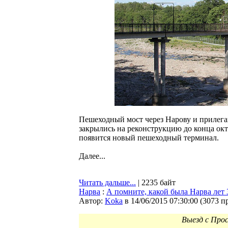
Пешеходный мост через Нарову и прилега
закрылись на реконструкцию до конца окт
появится новый пешеходный терминал.
Далее...
Читать дальше...
| 2235 байт
Нарва
:
А помните, какой была Нарва лет 3
Автор:
Koka
в 14/06/2015 07:30:00
(
3073 п
Выезд с Прос