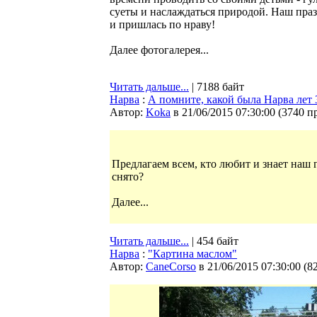
суеты и наслаждаться природой. Наш празд
и пришлась по нраву!
Далее фотогалерея...
Читать дальше...
| 7188 байт
Нарва
:
А помните, какой была Нарва лет 3
Автор:
Koka
в 21/06/2015 07:30:00
(
3740 п
Предлагаем всем, кто любит и знает наш г
снято?
Далее...
Читать дальше...
| 454 байт
Нарва
:
"Картина маслом"
Автор:
CaneCorso
в 21/06/2015 07:30:00
(
8