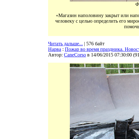
Ф
«Магазин наполовину закрыт или напо
человеку с целью определить его мир
помочь
Читать дальше...
| 576 байт
Нарва
:
Пожар во время праздника. Новос
Автор:
CaneCorso
в 14/06/2015 07:30:00
(
9