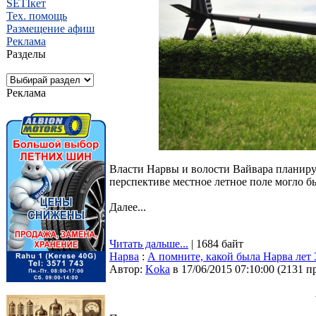
SETIкет
Тех. помощь
Размещение афиш
Реклама
Разделы
Реклама
Власти Нарвы и волости Вайвара планиру
перспективе местное летное поле могло б
Далее...
Читать дальше...
| 1684 байт
Нарва
:
А помните, какой была Нарва лет 3
Автор:
Koka
в 17/06/2015 07:10:00
(
2131 п