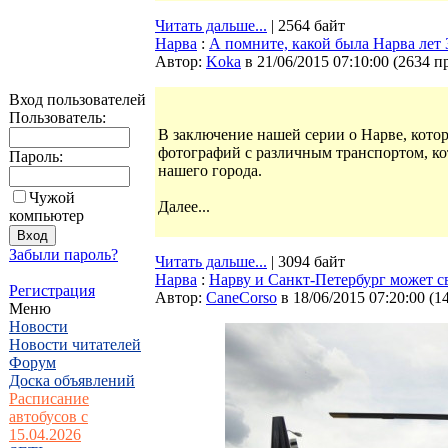
Читать дальше...
| 2564 байт
Нарва
:
А помните, какой была Нарва лет 3
Автор:
Koka
в 21/06/2015 07:10:00
(
2634 п
Вход пользователей
Пользователь:
В заключение нашей серии о Нарве, кот
фотографий с различным транспортом, ко
Пароль:
нашего города.
Чужой
Далее...
компьютер
Забыли пароль?
Читать дальше...
| 3094 байт
Нарва
:
Нарву и Санкт-Петербург может с
Регистрация
Автор:
CaneCorso
в 18/06/2015 07:20:00
(
1
Меню
Новости
Новости читателей
Форум
Доска объявлений
Расписание
автобусов с
15.04.2026