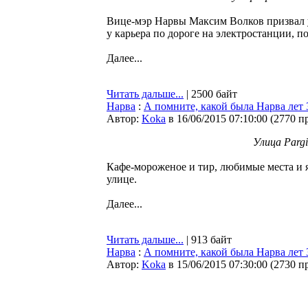
Вице-мэр Нарвы Максим Волков призвал у
у карьера по дороге на электростанции, по
Далее...
Читать дальше...
| 2500 байт
Нарва
:
А помните, какой была Нарва лет 3
Автор:
Koka
в 16/06/2015 07:10:00
(
2770 п
Улица Parg
Кафе-мороженое и тир, любимые места и 
улице.
Далее...
Читать дальше...
| 913 байт
Нарва
:
А помните, какой была Нарва лет 3
Автор:
Koka
в 15/06/2015 07:30:00
(
2730 п