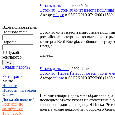
Читать дальше...
| 2060 байт
Эстония
:
Эстония хочет ввести пошлины
Автор:
calipso
в 07/02/2019 07:10:00
(
1530 
Вход пользователей
Пользователь:
Эстония хочет ввести импортные пошлины
российское электричество вытесняет с ры
концерна Eesti Energia, сообщило в среду
Пароль:
Energia.
Чужой
Далее...
компьютер
Забыли пароль?
Читать дальше...
| 2392 байт
Эстония
:
Нарва-Йыэсуу погасил долг мун
Регистрация
Автор:
calipso
в 06/02/2019 07:20:00
(
1490 
Меню
Новости
Новости читателей
Форум
В конце января городское собрание сокра
Доска объявлений
последнем отчете указал на отсутствие в 
Расписание
торгового здания по адресу Я.Поска, 26 
автобусов с
долга в конце декабря из городского бюдж
15.04.2026