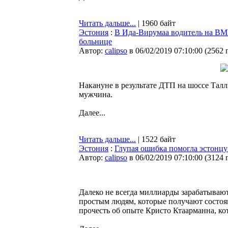
Читать дальше...
| 1960 байт
Эстония
:
В Ида-Вирумаа водитель на BM
больнице
Автор:
calipso
в 06/02/2019 07:10:00
(
2562 
Накануне в результате ДТП на шоссе Тал
мужчина.
Далее...
Читать дальше...
| 1522 байт
Эстония
:
Глупая ошибка помогла эстонцу
Автор:
calipso
в 06/02/2019 07:10:00
(
3124 
Далеко не всегда миллиарды зарабатываю
простым людям, которые получают состоя
прочесть об опыте Кристо Ктаарманна, ко