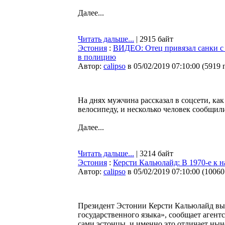
Далее...
Читать дальше...
| 2915 байт
Эстония
:
ВИДЕО: Отец привязал санки с 
в полицию
Автор:
calipso
в 05/02/2019 07:10:00
(
5919 
На днях мужчина рассказал в соцсети, как
велосипеду, и несколько человек сообщили
Далее...
Читать дальше...
| 3214 байт
Эстония
:
Керсти Кальюлайд: В 1970-е к 
Автор:
calipso
в 05/02/2019 07:10:00
(
10060
Президент Эстонии Керсти Кальюлайд выс
государственного языка», сообщает агентс
сами эстонцы, и именно это отличает нын