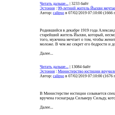
Читать дальше...
| 3233 байт
Эстония
:
99-летний житель Йыхви мечтае
Автор:
calipso
в 07/02/2019 07:10:00
(
1666 
Родившийся в декабре 1919 года Александ
старейший житель Йыхви, который, несмо
того, мужчина мечтает о том, чтобы женит
моложе. В чем же секрет его бодрости и 
Далее...
Читать дальше...
| 13084 байт
Эстония
:
Министерство юстиции вручило 
Автор:
calipso
в 07/02/2019 07:10:00
(
1676 
В Министерстве юстиции созывается спец
вручена госнаграда Сильверу Сильду, кот
Далее...