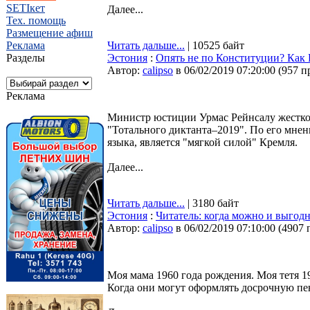
SETIкет
Далее...
Тех. помощь
Размещение афиш
Реклама
Читать дальше...
| 10525 байт
Разделы
Эстония
:
Опять не по Конституции? Как 
Автор:
calipso
в 06/02/2019 07:20:00
(
957 п
Реклама
Министр юстиции Урмас Рейнсалу жестко 
"Тотального диктанта–2019". По его мнен
языка, является "мягкой силой" Кремля.
Далее...
Читать дальше...
| 3180 байт
Эстония
:
Читатель: когда можно и выгод
Автор:
calipso
в 06/02/2019 07:10:00
(
4907 
Моя мама 1960 года рождения. Моя тетя 1
Когда они могут оформлять досрочную п