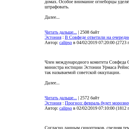
домах. Особое внимание огнеборцы уделят
штрафовать.
Далее...
Читать дальше...
| 2508 байт
Эстония
:
В Совфеде ответили на очередн
Автор:
calipso
в 04/02/2019 07:20:00
(
2723 
Член международного комитета Совфеда Ол
министра юстиции Эстонии Урмаса Рейнса
так называемой советской оккупации.
Далее...
Читать дальше...
| 2572 байт
Эстония
:
Прогноз: февраль будет морозн
Автор:
calipso
в 02/02/2019 07:10:00
(
1812 
Согласно данным синоптиков, средняя тем