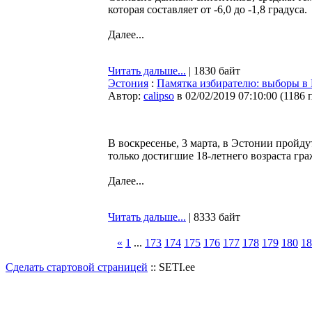
которая составляет от -6,0 до -1,8 градуса.
Далее...
Читать дальше...
| 1830 байт
Эстония
:
Памятка избирателю: выборы в
Автор:
calipso
в 02/02/2019 07:10:00
(
1186 
В воскресенье, 3 марта, в Эстонии пройд
только достигшие 18-летнего возраста гр
Далее...
Читать дальше...
| 8333 байт
«
1
...
173
174
175
176
177
178
179
180
18
Сделать стартовой страницей
:: SETI.ee