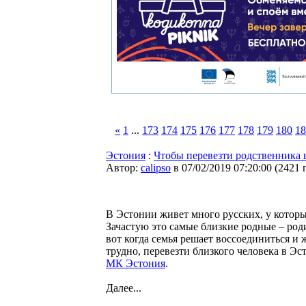
«
1
...
173
174
175
176
177
178
179
180
18
Эстония
:
Чтобы перевезти родственника
Автор:
calipso
в 07/02/2019 07:20:00
(
2421 
В Эстонии живет много русских, у котор
Зачастую это самые близкие родные – роди
вот когда семья решает воссоединиться и 
трудно, перевезти близкого человека в Э
МК Эстония
.
Далее...