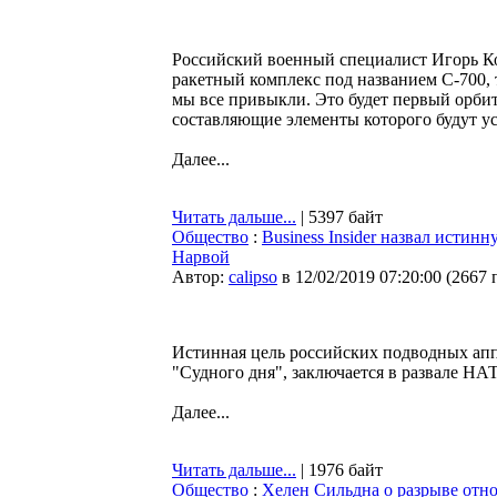
Российский военный специалист Игорь Кор
ракетный комплекс под названием С-700, то
мы все привыкли. Это будет первый орби
составляющие элементы которого будут у
Далее...
Читать дальше...
| 5397 байт
Общество
:
Business Insider назвал истин
Нарвой
Автор:
calipso
в 12/02/2019 07:20:00
(
2667 
Истинная цель российских подводных апп
"Судного дня", заключается в развале НАТО
Далее...
Читать дальше...
| 1976 байт
Общество
:
Хелен Сильдна о разрыве отно