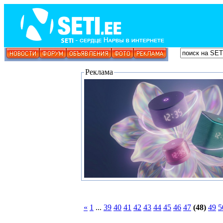
Реклама
«
1
...
39
40
41
42
43
44
45
46
47
(48)
49
5