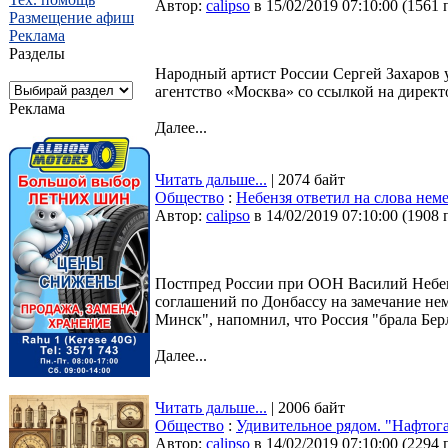
Автор:
calipso
в 15/02/2019 07:10:00
(
1561 
Размещение афиш
Реклама
Разделы
Народный артист России Сергей Захаров 
агентство «Москва» со ссылкой на директ
Реклама
Далее...
Читать дальше...
| 2074 байт
Общество
:
Небензя ответил на слова неме
Автор:
calipso
в 14/02/2019 07:10:00
(
1908 
Постпред России при ООН Василий Небен
соглашений по Донбассу на замечание нем
Минск", напомнил, что Россия "брала Бер
Далее...
Читать дальше...
| 2006 байт
Общество
:
Удивительное рядом. "Нафтога
Автор:
calipso
в 14/02/2019 07:10:00
(
2294 