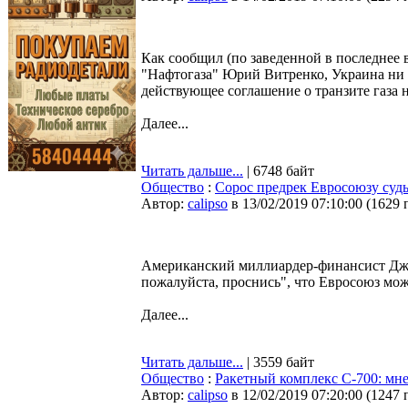
Как сообщил (по заведенной в последнее 
"Нафтогаза" Юрий Витренко, Украина ни п
действующее соглашение о транзите газа 
Далее...
Читать дальше...
| 6748 байт
Общество
:
Сорос предрек Евросоюзу суд
Автор:
calipso
в 13/02/2019 07:10:00
(
1629 
Aмериканский миллиардер-финансист Джор
пожалуйста, проснись", что Евросоюз мож
Далее...
Читать дальше...
| 3559 байт
Общество
:
Ракетный комплекс С-700: мне
Автор:
calipso
в 12/02/2019 07:20:00
(
1247 