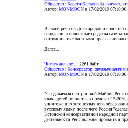
Общество
:
Керсти Кальюлайд считает, ч
Автор:
MONMOON
в 17/02/2019 07:10:00
В своей речи на Дне городов и волостей 
городские и волостные средства газеты 
сотрудничать с частными профессиональ
Далее...
Читать дальше...
| 2261 байт
Общество
:
Консерватор: двуязычная гимн
Автор:
MONMOON
в 17/02/2019 07:10:00
"Создаваемая центристкой Майлис Репс го
языке детей останется в пределах 15-20%,
уничтожению эстоноязычного образовани
русскому языку, после чего Россия "сдел
Эстонской консервативной народной парт
деятельности Репс должны проявить и п