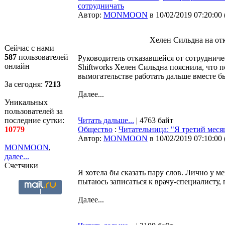
сотрудничать
Автор:
MONMOON
в 10/02/2019 07:20:00
Хелен Сильдна на о
Сейчас с нами
587
пользователей
Руководитель отказавшейся от сотрудниче
онлайн
Shiftworks Хелен Сильдна пояснила, что 
вымогательстве работать дальше вместе 
За сегодня:
7213
Далее...
Уникальных
пользователей за
последние сутки:
Читать дальше...
| 4763 байт
10779
Общество
:
Читательница: "Я третий месяц
Автор:
MONMOON
в 10/02/2019 07:10:00
MONMOON
,
далее...
Счетчики
Я хотела бы сказать пару слов. Лично у ме
пытаюсь записаться к врачу-специалисту,
Далее...