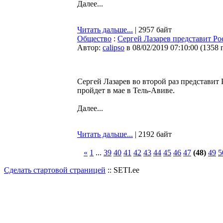
Далее...
Читать дальше...
| 2957 байт
Общество
:
Сергей Лазарев представит Ро
Автор:
calipso
в 08/02/2019 07:10:00
(
1358 
Сергей Лазарев во второй раз представи
пройдет в мае в Тель-Авиве.
Далее...
Читать дальше...
| 2192 байт
«
1
...
39
40
41
42
43
44
45
46
47
(48)
49
5
Сделать стартовой страницей
:: SETI.ee