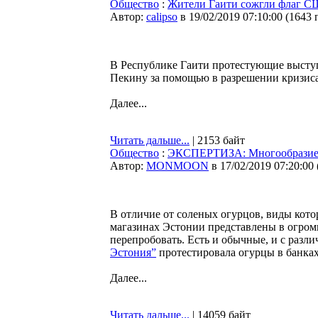
Общество
:
Жители Гаити сожгли флаг С
Автор:
calipso
в 19/02/2019 07:10:00
(
1643 
В Республике Гаити протестующие выступ
Пекину за помощью в разрешении кризиса, 
Далее...
Читать дальше...
| 2153 байт
Общество
:
ЭКСПЕРТИЗА: Многообразие 
Автор:
MONMOON
в 17/02/2019 07:20:00
В отличие от соленых огурцов, виды кот
магазинах Эстонии представлены в огром
перепробовать. Есть и обычные, и с разл
Эстония”
протестировала огурцы в банках
Далее...
Читать дальше...
| 14059 байт