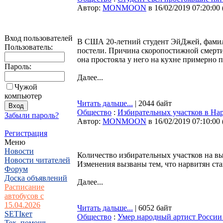
Автор:
MONMOON
в 16/02/2019 07:20:00
Вход пользователей
В США 20-летний студент ЭйДжей, фамил
Пользователь:
постели. Причина скоропостижной смерти 
она простояла у него на кухне примерно 
Пароль:
Далее...
Чужой
компьютер
Читать дальше...
| 2044 байт
Общество
:
Избирательных участков в Нар
Забыли пароль?
Автор:
MONMOON
в 16/02/2019 07:10:00
Регистрация
Меню
Новости
Количество избирательных участков на выб
Новости читателей
Изменения вызваны тем, что нарвитян ст
Форум
Доска объявлений
Далее...
Расписание
автобусов с
15.04.2026
Читать дальше...
| 6052 байт
SETIкет
Общество
:
Умер народный артист России
Тех. помощь