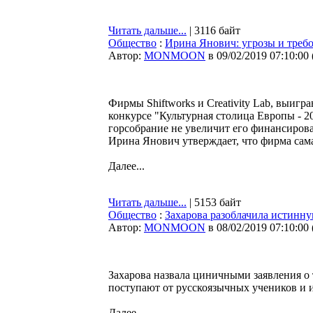
Читать дальше...
| 3116 байт
Общество
:
Ирина Янович: угрозы и требо
Автор:
MONMOON
в 09/02/2019 07:10:00
Фирмы Shiftworks и Creativity Lab, выигр
конкурсе "Культурная столица Европы - 20
горсобрание не увеличит его финансирова
Ирина Янович утверждает, что фирма сама 
Далее...
Читать дальше...
| 5153 байт
Общество
:
Захарова разоблачила истинн
Автор:
MONMOON
в 08/02/2019 07:10:00
Захарова назвала циничными заявления о 
поступают от русскоязычных учеников и 
Далее...