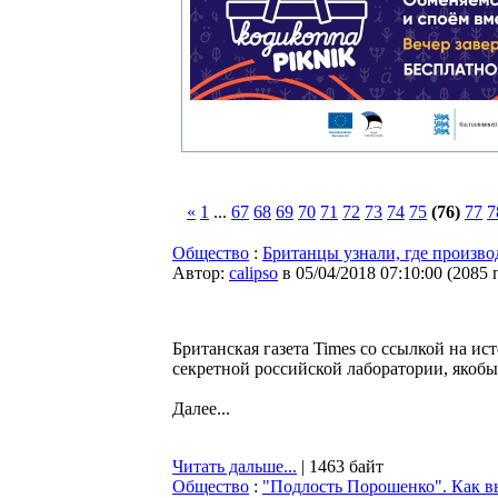
«
1
...
67
68
69
70
71
72
73
74
75
(76)
77
7
Общество
:
Британцы узнали, где произв
Автор:
calipso
в 05/04/2018 07:10:00
(
2085 
Британская газета Times со ссылкой на и
секретной российской лаборатории, якоб
Далее...
Читать дальше...
| 1463 байт
Общество
:
"Подлость Порошенко". Как в