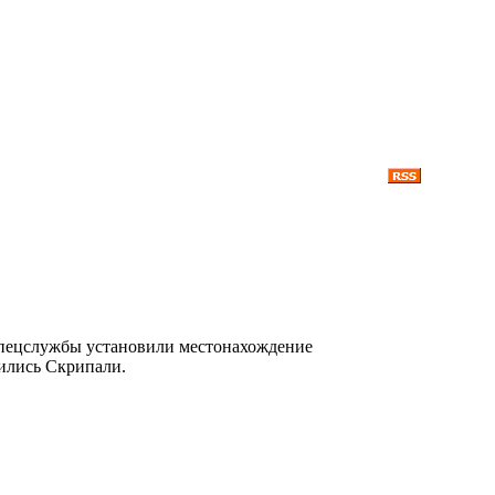
о спецслужбы установили местонахождение
вились Скрипали.