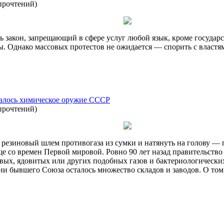
прочтений
)
 закон, запрещающий в сфере услуг любой язык, кроме государс
. Однако массовых протестов не ожидается — спорить с властям
талось химическое оружие СССР
прочтений
)
ть резиновый шлем противогаза из сумки и натянуть на голову —
еще со времен Первой мировой. Ровно 90 лет назад правительст
ых, ядовитых или других подобных газов и бактериологических 
ии бывшего Союза осталось множество складов и заводов. О том