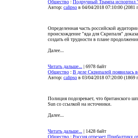
Общество
:
Подручный Трампа испортил 
Автор:
calipso
в 04/04/2018 07:10:00
(
2081 
Определенная часть российской аудитори
происхождение "яда для Скрипаля" доказа
создать ей трудности в плане продолжени
Далее...
Читать дальше...
| 6978 байт
Общество
:
В деле Скрипалей появилась в
Автор:
calipso
в 03/04/2018 07:20:00
(
1869 
Полиция подозревает, что британского ш
Sun со ссылкой на источники.
Далее...
Читать дальше...
| 1428 байт
Общество
:
Россия отрезает Прибалтику о