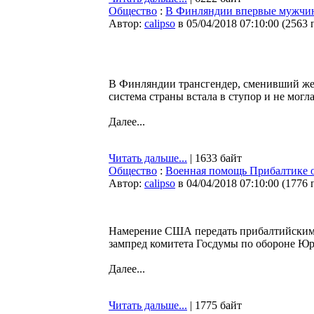
Общество
:
В Финляндии впервые мужчин
Автор:
calipso
в 05/04/2018 07:10:00
(
2563 
В Финляндии трансгендер, сменивший жен
система страны встала в ступор и не могл
Далее...
Читать дальше...
| 1633 байт
Общество
:
Военная помощь Прибалтике 
Автор:
calipso
в 04/04/2018 07:10:00
(
1776 
Намерение США передать прибалтийским 
зампред комитета Госдумы по обороне Ю
Далее...
Читать дальше...
| 1775 байт