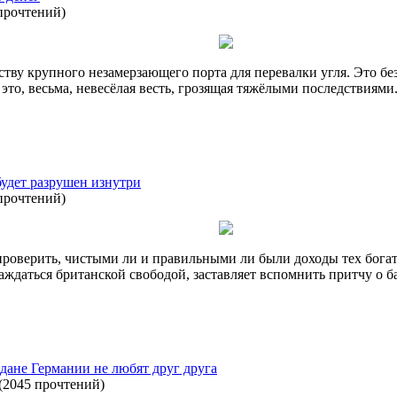
прочтений
)
ству крупного незамерзающего порта для перевалки угля. Это б
это, весьма, невесёлая весть, грозящая тяжёлыми последствиями
будет разрушен изнутри
прочтений
)
проверить, чистыми ли и правильными ли были доходы тех богат
ждаться британской свободой, заставляет вспомнить притчу о ба
дане Германии не любят друг друга
(
2045 прочтений
)