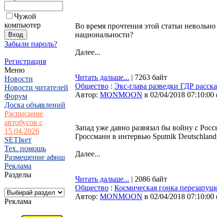
Чужой
компьютер
Во время прочтения этой статьи невольно
национальности?
Забыли пароль?
Далее...
Регистрация
Меню
Читать дальше...
| 7263 байт
Новости
Общество
:
Экс-глава разведки ГДР расска
Новости читателей
Автор:
MONMOON
в 02/04/2018 07:10:00
Форум
Доска объявлений
Расписание
автобусов с
Запад уже давно развязал бы войну с Рос
15.04.2026
Гроссманн в интервью Sputnik Deutschland
SETIкет
Тех. помощь
Далее...
Размещение афиш
Реклама
Разделы
Читать дальше...
| 2086 байт
Общество
:
Космическая гонка перезапущ
Автор:
MONMOON
в 02/04/2018 07:10:00
Реклама