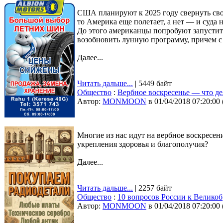
США планируют к 2025 году свернуть свое
то Америка еще полетает, а нет — и суда н
До этого американцы попробуют запустить
возобновить лунную программу, причем с
Далее...
Читать дальше...
| 5449 байт
Общество
:
Вербное воскресенье — что де
Автор:
MONMOON
в 01/04/2018 07:20:00
Многие из нас идут на вербное воскресени
укрепления здоровья и благополучия?
Далее...
Читать дальше...
| 2257 байт
Общество
:
10 вопросов России к Велико
Автор:
MONMOON
в 01/04/2018 07:20:00