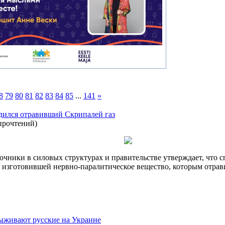
8
79
80
81
82
83
84
85
...
141
»
одился отравивший Скрипалей газ
прочтений
)
сточники в силовых структурах и правительстве утверждает, чт
ы изготовившей нервно-паралитическое вещество, которым отра
ыживают русские на Украине