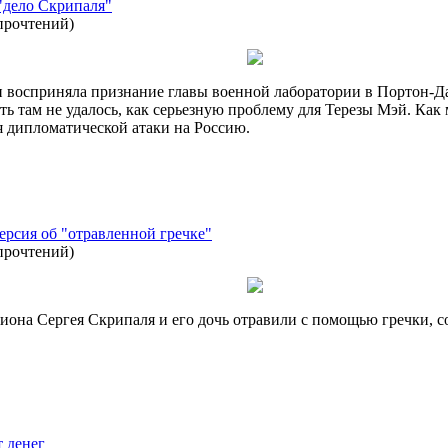
"дело Скрипаля"
прочтений
)
и восприняла признание главы военной лаборатории в Портон-Да
ть там не удалось, как серьезную проблему для Терезы Мэй. Ка
я дипломатической атаки на Россию.
ерсия об "отравленной гречке"
прочтений
)
пиона Сергея Скрипаля и его дочь отравили с помощью гречки, 
т денег