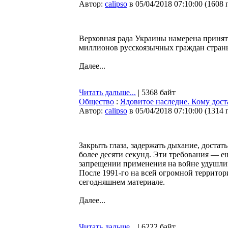
Автор:
calipso
в 05/04/2018 07:10:00
(
1608 
Верховная рада Украины намерена принять
миллионов русскоязычных граждан страны
Далее...
Читать дальше...
| 5368 байт
Общество
:
Ядовитое наследие. Кому дос
Автор:
calipso
в 05/04/2018 07:10:00
(
1314 
Закрыть глаза, задержать дыхание, доста
более десяти секунд. Эти требования — 
запрещении применения на войне удушлив
После 1991-го на всей огромной территор
сегодняшнем материале.
Далее...
Читать дальше...
| 6222 байт