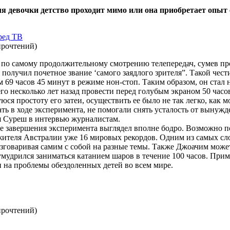
я девочки детство проходит мимо или она приобретает опыт
ред ТВ
прочтений
)
по самому продолжительному смотрению телепередач, сумев про
лучил почетное звание ‘самого заядлого зрителя”. Такой чест
м 69 часов 45 минут в режиме нон-стоп. Таким образом, он стал
о несколько лет назад провести перед голубым экраном 50 часов
я простоту его затеи, осуществить ее было не так легко, как м
ть в ходе эксперимента, не помогали снять усталость от вынужд
ся Суреш в интервью журналистам.
ле завершения эксперимента выглядел вполне бодро. Возможно по
жителя Австралии уже 16 мировых рекордов. Одним из самых сл
азговаривая самим с собой на разные темы. Также Джоачим может
 умудрился заниматься катанием шаров в течение 100 часов. Приме
 на проблемы обездоленных детей во всем мире.
прочтений
)