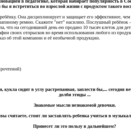
 новацией в педагогике, которая набирает популярность в С
 бы я встретиться во взрослой жизни с продуктом такого восп
 ребёнку. Она дисциплинирует и защищает его эффективнее, чем
а папиному ремню. Скажите "нет" насилию. Послушный ребёнок –
, что на сегодняшний день ею продано 10 тысяч клеток для дет
афии своих отпрысков во время использования любого из проду
сказ об этой компании и её необычной продукции.
прочтений
)
, кукла сидит в углу растрепанная, заплести бы,... сегодня ве
долби этюды ...
Знакомые мысли незнакомой девочки.
вы считаете, стоит ли заставлять ребенка учиться в музыка
Принесет ли это пользу в дальнейшем?