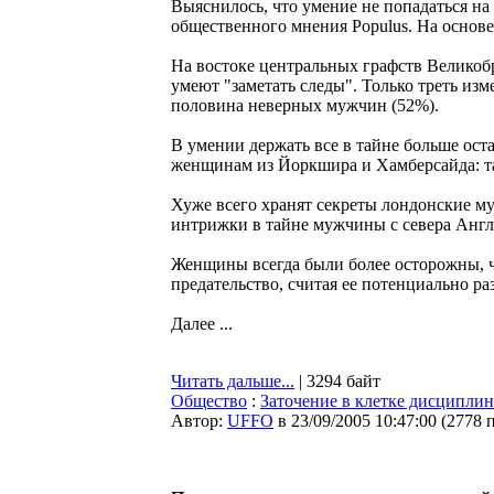
Выяснилось, что умение не попадаться на
общественного мнения Populus. На основ
На востоке центральных графств Великоб
умеют "заметать следы". Только треть из
половина неверных мужчин (52%).
В умении держать все в тайне больше ост
женщинам из Йоркшира и Хамберсайда: та
Хуже всего хранят секреты лондонские муж
интрижки в тайне мужчины с севера Англи
Женщины всегда были более осторожны, ч
предательство, считая ее потенциально 
Далее ...
Читать дальше...
| 3294 байт
Общество
:
Заточение в клетке дисциплин
Автор:
UFFO
в 23/09/2005 10:47:00
(
2778 