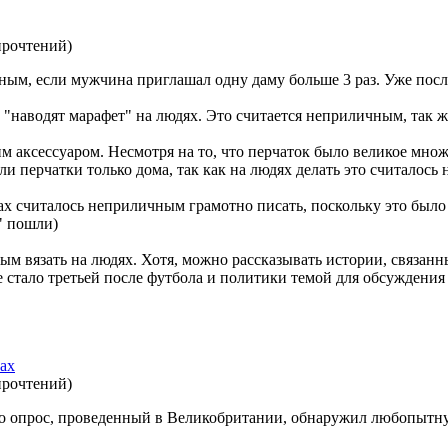
прочтений
)
ным, если мужчина приглашал одну даму больше 3 раз. Уже посл
наводят марафет" на людях. Это считается неприличным, так же 
м аксессуаром. Несмотря на то, что перчаток было великое множ
ли перчатки только дома, так как на людях делать это считалос
ах считалось неприличным грамотно писать, поскольку это было 
" пошли)
м вязать на людях. Хотя, можно рассказывать истории, связанны
стало третьей после футбола и политики темой для обсуждения в
ах
прочтений
)
ко опрос, проведенный в Великобритании, обнаружил любопытн