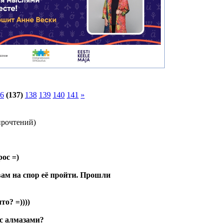
6
(137)
138
139
140
141
»
прочтений
)
ос =)
ам на спор её пройти. Прошли
о? =))))
 с алмазами?