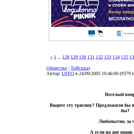
«
1
...
128
129
130
131
132
133
134
135
13
Общество
:
ТрЯсина)
Автор:
UFFO
в 24/09/2005 10:46:00
(
9379 
Веселый вопр
Видите эту трясину? Предложили бы в
бы?
Любопытно, за чт
А если на дне ящик