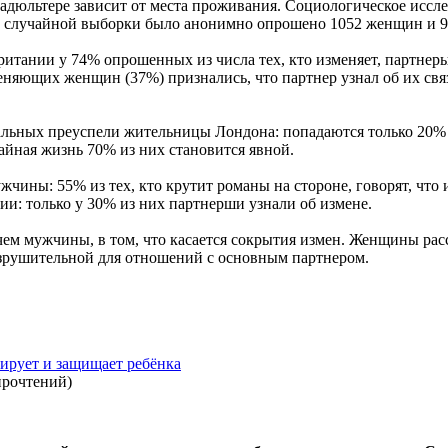
 адюльтере зависит от места проживания. Социологическое иссле
е случайной выборки было анонимно опрошено 1052 женщин и 9
ритании у 74% опрошенных из числа тех, кто изменяет, партне
меняющих женщин (37%) признались, что партнер узнал об их связ
альных преуспели жительницы Лондона: попадаются только 20% 
йная жизнь 70% из них становится явной.
чины: 55% из тех, кто крутит романы на стороне, говорят, что 
и: только у 30% из них партнерши узнали об измене.
ем мужчины, в том, что касается сокрытия измен. Женщины ра
разрушительной для отношений с основным партнером.
ирует и защищает ребёнка
прочтений
)