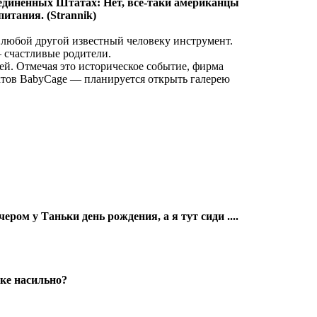
оединённых Штатах: Нет, всё-таки американцы
итания. (Strannik)
 любой другой известный человеку инструмент.
 счастливые родители.
ей. Отмечая это историческое событие, фирма
ктов BabyCage — планируется открыть галерею
чером у Таньки день рождения, а я тут сиди ....
лке насильно?