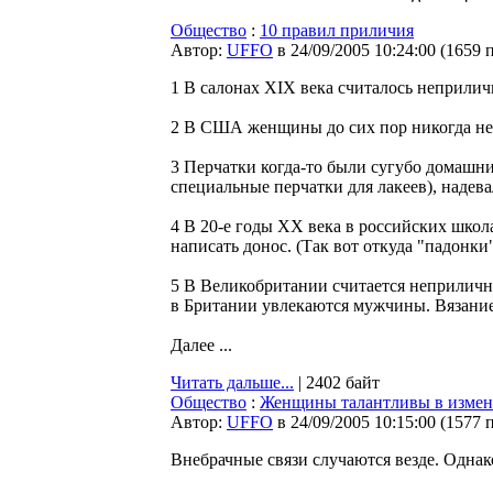
Общество
:
10 правил приличия
Автор:
UFFO
в 24/09/2005 10:24:00
(
1659 
1 В салонах XIX века считалось неприлич
2 В США женщины до сих пор никогда не "
3 Перчатки когда-то были сугубо домашни
специальные перчатки для лакеев), надева
4 В 20-е годы XX века в российских школ
написать донос. (Так вот откуда "падонки
5 В Великобритании считается неприличны
в Британии увлекаются мужчины. Вязание 
Далее ...
Читать дальше...
| 2402 байт
Общество
:
Женщины талантливы в измен
Автор:
UFFO
в 24/09/2005 10:15:00
(
1577 
Внебрачные связи случаются везде. Одна