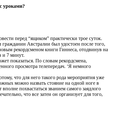
 с уроками?
вести перед “ящиком” практически трое суток.
и гражданин Австралии был удостоен после того,
 новым рекордсменом книги Гиннеса, отодвинув на
 и 7 минут.
ожет показаться. По словам рекордсмена,
енного просмотра телепередач. ‘Я немного
тому, что для него такого рода мероприятия уже
ожных можно назвать стояние на одной ноге в
 вполне похвастаться званием самого заядлого
чательно, что все затеи он организует для того,