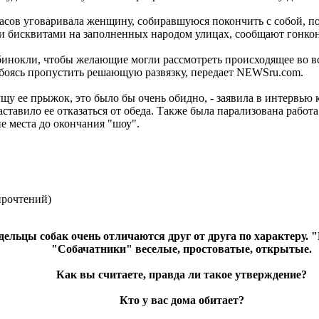
 часов уговаривала женщину, собиравшуюся покончить с собой,
и бисквитами на заполненных народом улицах, сообщают гонкон
 бинокли, чтобы желающие могли рассмотреть происходящее во в
, боясь пропустить решающую развязку, передает NEWSru.com.
пущу ее прыжок, это было бы очень обидно, - заявила в интервью
аставило ее отказаться от обеда. Также была парализована работ
е места до окончания "шоу".
прочтений
)
дельцы собак очень отличаются друг от друга по характеру
"Собачатники" веселые, простоватые, открытые.
Как вы считаете, правда ли такое утверждение?
Кто у вас дома обитает?