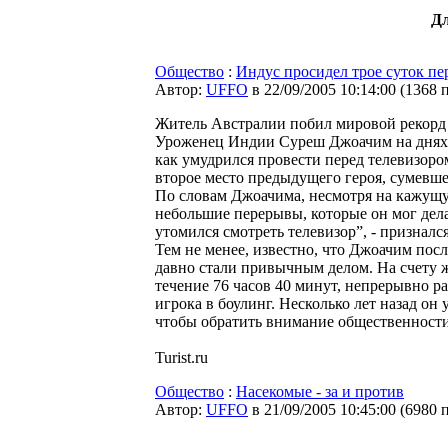
Дл
Общество
:
Индус просидел трое суток пе
Автор:
UFFO
в 22/09/2005 10:14:00
(
1368 
Житель Австралии побил мировой рекорд 
Уроженец Индии Суреш Джоачим на днях по
как умудрился провести перед телевизоро
второе место предыдущего героя, сумевшег
По словам Джоачима, несмотря на кажущуюс
небольшие перерывы, которые он мог дела
утомился смотреть телевизор”, - признал
Тем не менее, известно, что Джоачим пос
давно стали привычным делом. На счету 
течение 76 часов 40 минут, непрерывно р
игрока в боулинг. Несколько лет назад он
чтобы обратить внимание общественности
Turist.ru
Общество
:
Насекомые - за и против
Автор:
UFFO
в 21/09/2005 10:45:00
(
6980 