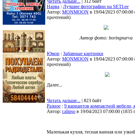
Читать дальше...
| 312 байт
Нарва
:
Лучшие фотографии на SETI.ee
Автор:
MONMOON
в 19/04/2023 07:00:00
прочтений
)
Автор фото: boringnarva
Юмор
:
Забавные картинки
Автор:
MONMOON
в 19/04/2023 07:00:00
прочтений
)
Далее...
Читать дальше...
| 823 байт
Разное
:
9 вариантов компактной мебели, 
Автор:
calipso
в 19/04/2023 07:00:00
(
1835 
Маленькая кухня, тесная ванная или узки