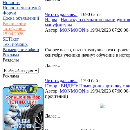
Новости
Новости читателей
Форум
Читать дальше...
| 1690 байт
Доска объявлений
Нарва
:
Нарвскую гимназию планируют вр
Расписание
мануфактуры
автобусов с
Автор:
MONMOON
в 19/04/2023 07:20:00
15.04.2026
SETIкет
Тех. помощь
Размещение афиш
Скорее всего, из-за затянувшегося строит
Реклама
сентября ученики начнут обучение в ист
Разделы
Далее...
Реклама
Читать дальше...
| 1790 байт
Юмор
:
ВИДЕО: Помощник картошку саж
Автор:
MONMOON
в 19/04/2023 07:00:00
прочтений
)
Далее...