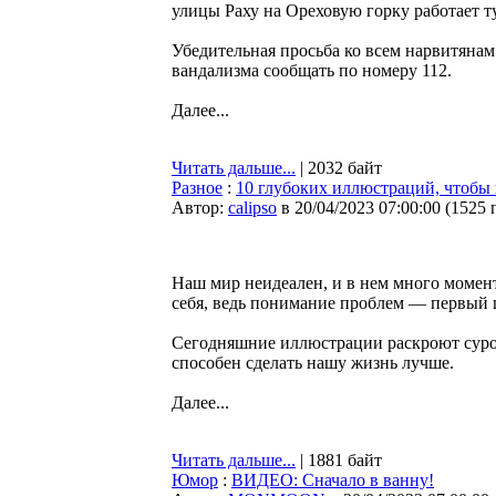
улицы Раху на Ореховую горку работает т
Убедительная просьба ко всем нарвитянам
вандализма сообщать по номеру 112.
Далее...
Читать дальше...
| 2032 байт
Разное
:
10 глубоких иллюстраций, чтобы 
Автор:
calipso
в 20/04/2023 07:00:00
(
1525 
Наш мир неидеален, и в нем много момент
себя, ведь понимание проблем — первый 
Сегодняшние иллюстрации раскроют суро
способен сделать нашу жизнь лучше.
Далее...
Читать дальше...
| 1881 байт
Юмор
:
ВИДЕО: Сначало в ванну!