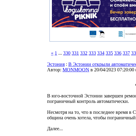
«
1
...
330
331
332
333
334
335
336
337
33
Эстония
:
В Эстонии открыли автоматиче
Автор:
MONMOON
в 20/04/2023 07:20:00
В юго-восточной Эстонии завершен ремон
пограничный контроль автоматически.
Несмотря на то, что в последнее время в 
община очень хотела, чтобы пограничный
Далее...