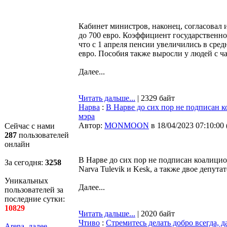
Кабинет министров, наконец, согласовал 
до 700 евро. Коэффициент государственной
что с 1 апреля пенсии увеличились в сред
евро. Пособия также выросли у людей с 
Далее...
Читать дальше...
| 2329 байт
Нарва
:
В Нарве до сих пор не подписан к
мэра
Автор:
MONMOON
в 18/04/2023 07:10:00
Сейчас с нами
287
пользователей
онлайн
В Нарве до сих пор не подписан коалици
За сегодня:
3258
Narva Tulevik и Kesk, а также двое депута
Уникальных
Далее...
пользователей за
последние сутки:
10829
Читать дальше...
| 2020 байт
Чтиво
:
Стремитесь делать добро всегда, д
Arena
,
далее...