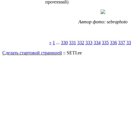
прочтений
)
Автор фото: sebraphoto
«
1
...
330
331
332
333
334
335
336
337
33
Сделать стартовой страницей
:: SETI.ee