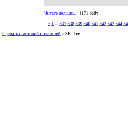
Читать дальше...
| 1171 байт
«
1
...
337
338
339
340
341
342
343
344
34
Сделать стартовой страницей
:: SETI.ee