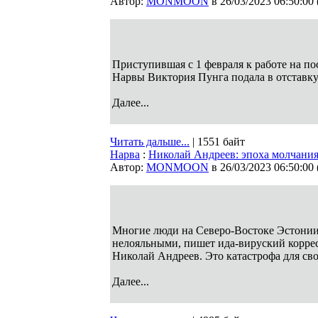
Автор:
MONMOON
в 26/03/2023 06:50:00
Приступившая с 1 февраля к работе на по
Нарвы Виктория Пунга подала в отставк
Далее...
Читать дальше...
| 1551 байт
Нарва
:
Николай Андреев: эпоха молчани
Автор:
MONMOON
в 26/03/2023 06:50:00
Многие люди на Северо-Востоке Эстонии м
нелояльными, пишет ида-вируский корр
Николай Андреев. Это катастрофа для сво
Далее...