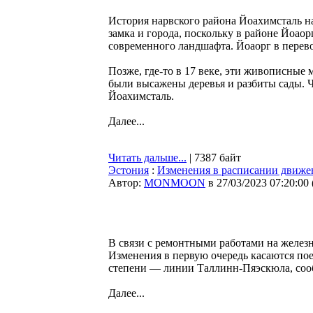
История нарвского района Йоахимсталь нач
замка и города, поскольку в районе Йоао
современного ландшафта. Йоаорг в перево
Позже, где-то в 17 веке, эти живописные 
были высажены деревья и разбиты сады. Ч
Йоахимсталь.
Далее...
Читать дальше...
| 7387 байт
Эстония
:
Изменения в расписании движен
Автор:
MONMOON
в 27/03/2023 07:20:00
В связи с ремонтными работами на железн
Изменения в первую очередь касаются по
степени — линии Таллинн-Пяэскюла, со
Далее...