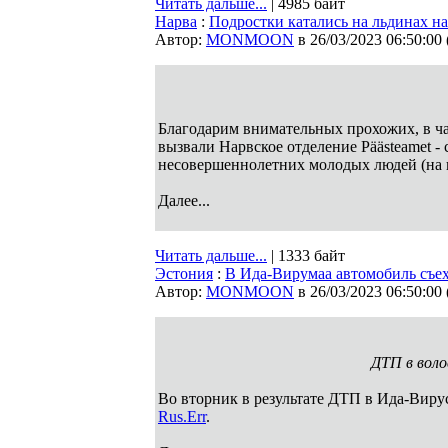
Читать дальше...
| 4985 байт
Нарва
:
Подростки катались на льдинах н
Автор:
MONMOON
в 26/03/2023 06:50:00
Благодарим внимательных прохожих, в ч
вызвали Нарвское отделение Päästeamet -
несовершеннолетних молодых людей (на в
Далее...
Читать дальше...
| 1333 байт
Эстония
:
В Ида-Вирумаа автомобиль съеха
Автор:
MONMOON
в 26/03/2023 06:50:00
ДТП в воло
Во вторник в результате ДТП в Ида-Вирус
Rus.Err
.