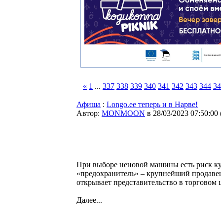
«
1
...
337
338
339
340
341
342
343
344
34
Афиша
:
Longo.ее теперь и в Нарве!
Автор:
MONMOON
в 28/03/2023 07:50:00
При выборе неновой машины есть риск куп
«предохранитель» – крупнейший продавец
открывает представительство в торговом
Далее...