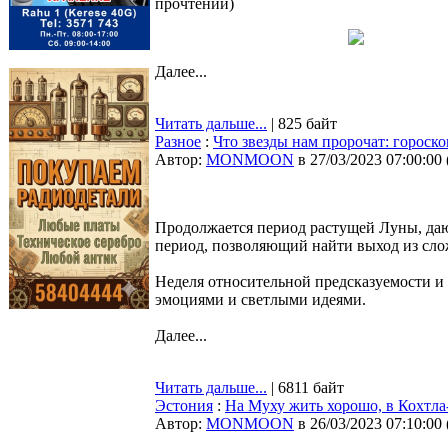
прочтений
)
Далее...
Читать дальше...
| 825 байт
Разное
:
Что звезды нам пророчат: гороскоп
Автор:
MONMOON
в 27/03/2023 07:00:00
Продолжается период растущей Луны, да
период, позволяющий найти выход из сло
Неделя относительной предсказуемости и
эмоциями и светлыми идеями.
Далее...
Читать дальше...
| 6811 байт
Эстония
:
На Муху жить хорошо, в Кохтла
Автор:
MONMOON
в 26/03/2023 07:10:00