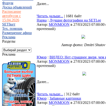
Форум
Далее...
Доска объявлений
Расписание
автобусов с
Читать дальше...
| 1681 байт
15.04.2026
Нарва
:
Лучшие фотографии на SETI.ee
SETIкет
Автор:
MONMOON
в 27/03/2023 07:00:00
Тех. помощь
прочтений
)
Размещение афиш
Реклама
Разделы
Автор фото: Dmitri Shutov
Реклама
Юмор
:
ВИДЕО: Нет страшнее зверя, чем 
Автор:
MONMOON
в 27/03/2023 07:00:00
прочтений
)
Далее...
Читать дальше...
| 312 байт
Юмор
:
Забавные картинки
Автор:
MONMOON
в 27/03/2023 07:00:00