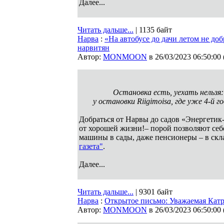
Далее...
Читать дальше...
| 1135 байт
Нарва
:
«На автобусе до дачи летом не до
нарвитян
Автор:
MONMOON
в 26/03/2023 06:50:00
Остановка есть, уехать нельзя
у остановки Riigimoisa, где уже 4-й 
Добраться от Нарвы до садов «Энергетик-2
от хорошей жизни!– порой позволяют себ
машины в сады, даже пенсионеры – в скл
газета"
.
Далее...
Читать дальше...
| 9301 байт
Нарва
:
Открытое письмо: Уважаемая Катр
Автор:
MONMOON
в 26/03/2023 06:50:00