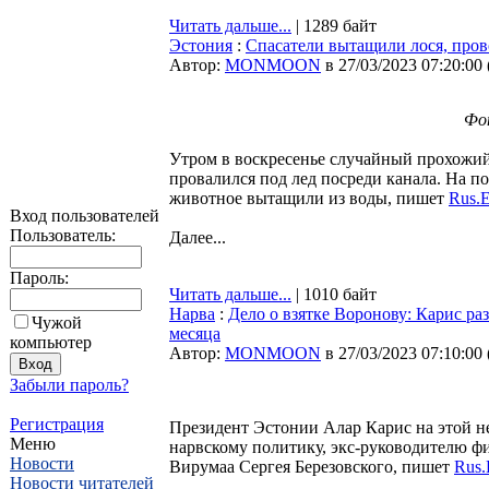
Читать дальше...
| 1289 байт
Эстония
:
Спасатели вытащили лося, пров
Автор:
MONMOON
в 27/03/2023 07:20:00
Фо
Утром в воскресенье случайный прохожий
провалился под лед посреди канала. На 
животное вытащили из воды, пишет
Rus.E
Вход пользователей
Пользователь:
Далее...
Пароль:
Читать дальше...
| 1010 байт
Нарва
:
Дело о взятке Воронову: Карис ра
Чужой
месяца
компьютер
Автор:
MONMOON
в 27/03/2023 07:10:00
Забыли пароль?
Регистрация
Президент Эстонии Алар Карис на этой н
Меню
нарвскому политику, экс-руководителю ф
Новости
Вирумаа Сергея Березовского, пишет
Rus.
Новости читателей