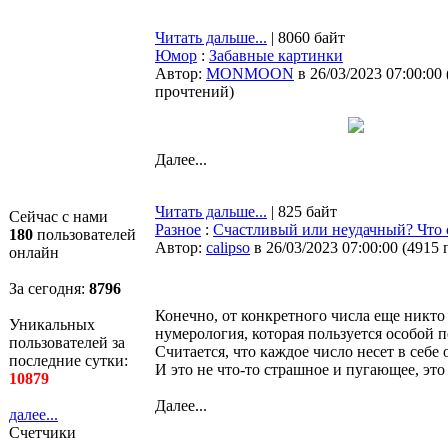
Читать дальше...
| 8060 байт
Юмор
:
Забавные картинки
Автор:
MONMOON
в 26/03/2023 07:00:00
прочтений
)
Далее...
Читать дальше...
| 825 байт
Сейчас с нами
Разное
:
Счастливый или неудачный? Что 
180
пользователей
Автор:
calipso
в 26/03/2023 07:00:00
(
4915 
онлайн
За сегодня:
8796
Конечно, от конкретного числа еще никто 
Уникальных
нумерология, которая пользуется особой 
пользователей за
Считается, что каждое число несет в себ
последние сутки:
И это не что-то страшное и пугающее, эт
10879
Далее...
далее...
Счетчики