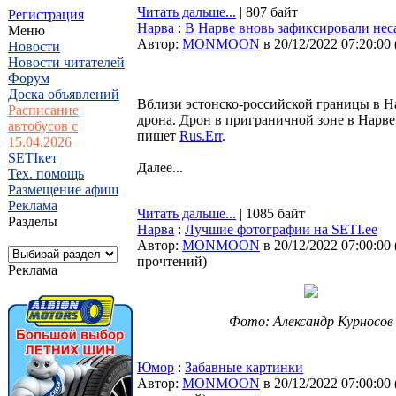
Читать дальше...
| 807 байт
Регистрация
Нарва
:
В Нарве вновь зафиксировали не
Меню
Автор:
MONMOON
в 20/12/2022 07:20:00
Новости
Новости читателей
Форум
Доска объявлений
Вблизи эстонско-российской границы в 
Расписание
дрона. Дрон в приграничной зоне в Нарве
автобусов с
пишет
Rus.Err
.
15.04.2026
SETIкет
Далее...
Тех. помощь
Размещение афиш
Реклама
Читать дальше...
| 1085 байт
Разделы
Нарва
:
Лучшие фотографии на SETI.ee
Автор:
MONMOON
в 20/12/2022 07:00:00
прочтений
)
Реклама
Фото: Александр Курносов
Юмор
:
Забавные картинки
Автор:
MONMOON
в 20/12/2022 07:00:00