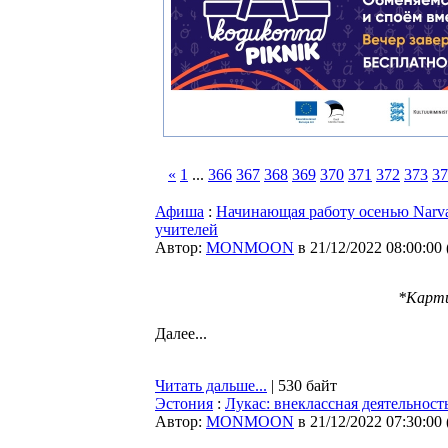
«
1
...
366
367
368
369
370
371
372
373
37
Афиша
:
Начинающая работу осенью Narv
учителей
Автор:
MONMOON
в 21/12/2022 08:00:00
*Карти
Далее...
Читать дальше...
| 530 байт
Эстония
:
Лукас: внеклассная деятельност
Автор:
MONMOON
в 21/12/2022 07:30:00