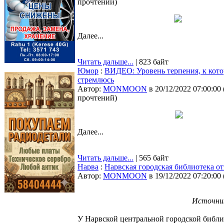
прочтений
)
Далее...
Читать дальше...
| 823 байт
Юмор
:
ВИДЕО: Уровень терпения, к кото
стремлюсь
Автор:
MONMOON
в 20/12/2022 07:00:00
прочтений
)
Далее...
Читать дальше...
| 565 байт
Нарва
:
Нарвская городская библиотека о
Автор:
MONMOON
в 19/12/2022 07:20:00
Источник
У Нарвской центральной городской библиот