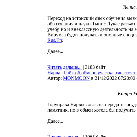
Тынис 
Переход на эстонский язык обучения выз
образования и науки Тынис Лукас разъясни
учебу, но и внеклассную деятельность на э
Вирумаа будут получать и опорные специ
Rus.Err
.
Далее...
Читать дальше...
| 3183 байт
Нарва
:
Райк об обмене участка, где стоял
Автор:
MONMOON
в 21/12/2022 07:20:00
Катри Ра
Горуправа Нарвы согласна передать госуда
памятник, но в обмен хотела бы получить
Далее...
Читать дальше...
| 1965 байт