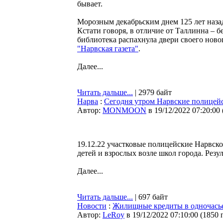
бывает.
Морозным декабрьским днем 125 лет назад
Кстати говоря, в отличие от Таллинна – б
библиотека распахнула двери своего новог
"Нарвская газета"
.
Далее...
Читать дальше...
| 2979 байт
Нарва
:
Сегодня утром Нарвские полицейс
Автор:
MONMOON
в 19/12/2022 07:20:00
19.12.22 участковые полицейские Нарвск
детей и взрослых возле школ города. Рез
Далее...
Читать дальше...
| 697 байт
Новости
:
Жилищные кредиты в одночасье
Автор:
LeRoy
в 19/12/2022 07:10:00
(
1850 