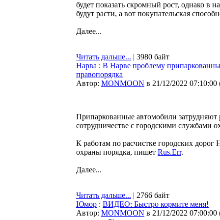
будет показать скромный рост, однако в 
будут расти, а вот покупательская способн
Далее...
Читать дальше...
| 3980 байт
Нарва
:
В Нарве проблему припаркованных
правопорядка
Автор:
MONMOON
в 21/12/2022 07:10:00
Припаркованные автомобили затрудняют ра
сотрудничестве с городскими службами о
К работам по расчистке городских дорог
охраны порядка, пишет
Rus.Err
.
Далее...
Читать дальше...
| 2766 байт
Юмор
:
ВИДЕО: Быстро кормите меня!
Автор:
MONMOON
в 21/12/2022 07:00:00