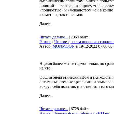
американским славистам, бился в попытк
понятий — «интеллигенция», «пошлость»,
«пошлостью» и «мещанством» он в конце ко
«хамство», так и не смог.
Далее...
Читать дальше...
| 7064 байт
Разное
:
Что звезды нам пророчат: гороско
Автор:
MONMOON
в 19/12/2022 07:00:00
Неделя более-менее гармоничная, по сра
на что!
Общий энергетический фон и психологиче
оптимизма поможет реализации замыслов.
вокруг себя позитив, и в ответ от этого 
Далее...
Читать дальше...
| 6728 байт
Нарва
:
Лучшие фотографии на SETI.ee