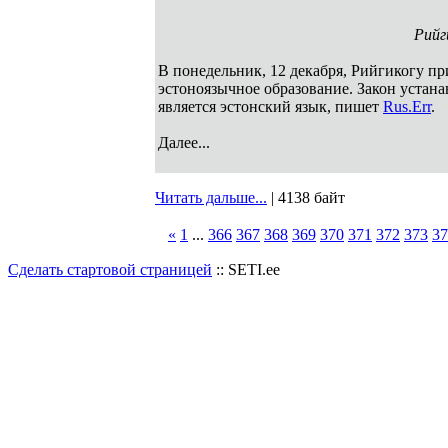
Рийг
В понедельник, 12 декабря, Рийгикогу пр
эстоноязычное образование. Закон устана
является эстонский язык, пишет
Rus.Err
.
Далее...
Читать дальше...
| 4138 байт
«
1
...
366
367
368
369
370
371
372
373
37
Сделать стартовой страницей
:: SETI.ee