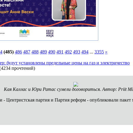
4
(485)
486
487
488
489
490
491
492
493
494
...
3355
»
р: будут установлены предельные цены на газ и электричество
(
4234 прочтений
)
Кая Каллас и Юри Ратас сумели договориться. Автор: Priit M
 - Центристская партия и Партия реформ - опубликовали пакет 