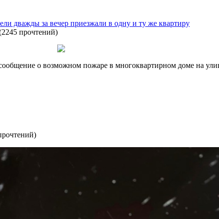
тели дважды за вечер приезжали в одну и ту же квартиру
(
2245 прочтений
)
л сообщение о возможном пожаре в многоквартирном доме на ули
прочтений
)