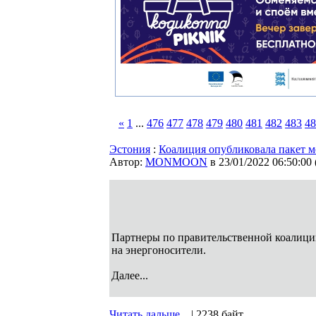
«
1
...
476
477
478
479
480
481
482
483
48
Эстония
:
Коалиция опубликовала пакет ме
Автор:
MONMOON
в 23/01/2022 06:50:00
Партнеры по правительственной коалиции
на энергоносители.
Далее...
Читать дальше...
| 2238 байт