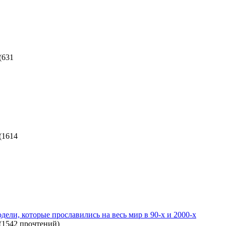
(
631
(
1614
дели, которые прославились на весь мир в 90-х и 2000-х
(
1542 прочтений
)