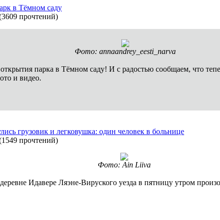
рк в Тёмном саду
(
3609 прочтений
)
Фото: annaandrey_eesti_narva
 открытия парка в Тёмном саду! И с радостью сообщаем, что теп
ото и видео.
лись грузовик и легковушка: один человек в больнице
(
1549 прочтений
)
Фото: Ain Liiva
 деревне Идавере Ляэне-Вируского уезда в пятницу утром произ