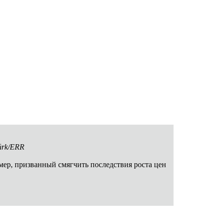
ürk/ERR
мер, призванный смягчить последствия роста цен