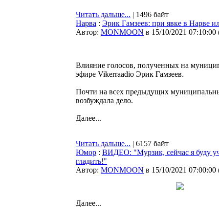
Читать дальше...
| 1496 байт
Нарва
:
Эрик Гамзеев: при явке в Нарве и
Автор:
MONMOON
в 15/10/2021 07:10:00
Влияние голосов, полученных на муницип
эфире Vikerraadio Эрик Гамзеев.
Почти на всех предыдущих муниципальны
возбуждала дело.
Далее...
Читать дальше...
| 6157 байт
Юмор
:
ВИДЕО: "Мурзик, сейчас я буду уч
гладить!"
Автор:
MONMOON
в 15/10/2021 07:00:00
Далее...