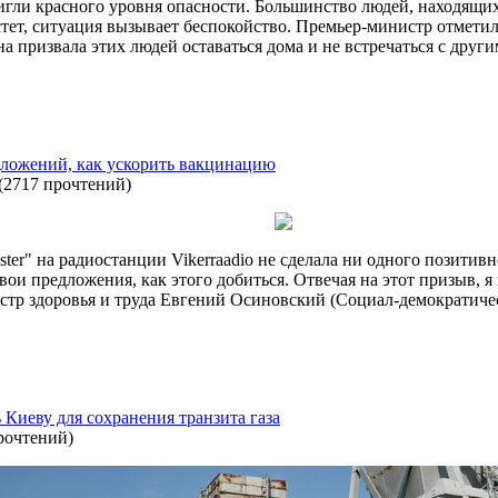
стигли красного уровня опасности. Большинство людей, находящи
тет, ситуация вызывает беспокойство. Премьер-министр отмети
 призвала этих людей оставаться дома и не встречаться с дру
дложений, как ускорить вакцинацию
(
2717 прочтений
)
nister" на радиостанции Vikerraadio не сделала ни одного позит
свои предложения, как этого добиться. Отвечая на этот призыв, 
тр здоровья и труда Евгений Осиновский (Социал-демократичес
ь Киеву для сохранения транзита газа
рочтений
)