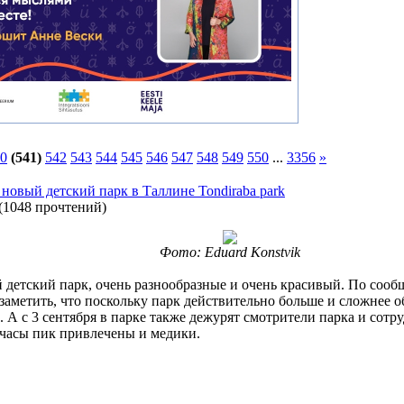
0
(541)
542
543
544
545
546
547
548
549
550
...
3356
»
новый детский парк в Таллине Tondiraba park
(
1048 прочтений
)
Фото: Eduard Konstvik
 детский парк, очень разнообразные и очень красивый. По сооб
 заметить, что поскольку парк действительно больше и сложнее 
 А с 3 сентября в парке также дежурят смотрители парка и сот
 часы пик привлечены и медики.