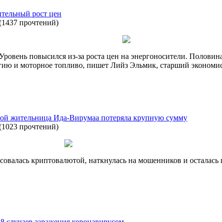
ительный рост цен
(
1437 прочтений
)
. Уровень повысился из-за роста цен на энергоносители. Полови
ргию и моторное топливо, пишет Лийз Эльмик, старший экономис
ой жительница Ида-Вирумаа потеряла крупную сумму
(
1023 прочтений
)
овалась криптовалютой, наткнулась на мошенников и осталась 
88 случаев заражения коронавирусом