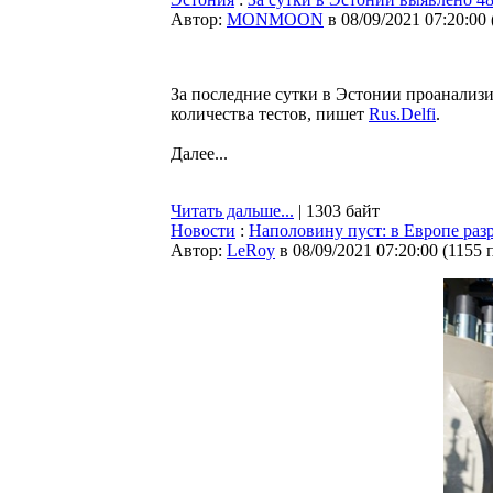
Автор:
MONMOON
в 08/09/2021 07:20:00
За последние сутки в Эстонии проанализи
количества тестов, пишет
Rus.Delfi
.
Далее...
Читать дальше...
| 1303 байт
Новости
:
Наполовину пуст: в Европе раз
Автор:
LeRoy
в 08/09/2021 07:20:00
(
1155 