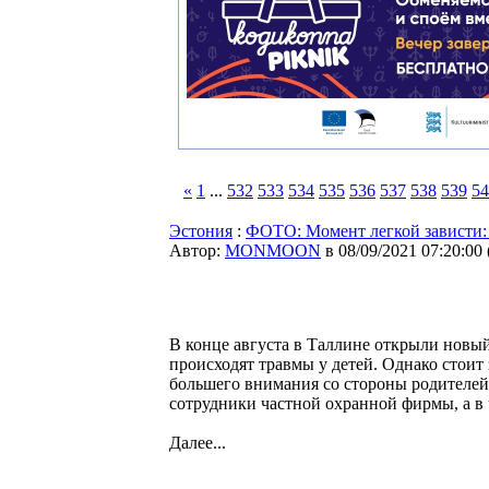
«
1
...
532
533
534
535
536
537
538
539
54
Эстония
:
ФОТО: Момент легкой зависти: 
Автор:
MONMOON
в 08/09/2021 07:20:00
В конце августа в Таллине открыли новый
происходят травмы у детей. Однако стоит
большего внимания со стороны родителей.
сотрудники частной охранной фирмы, а в
Далее...