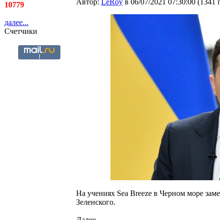
Автор:
LeRoy
в 06/07/2021 07:30:00
(
1341 
10779
далее...
Счетчики
На учениях Sea Breeze в Черном море за
Зеленского.
Далее...