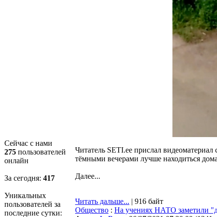
Сейчас с нами
Читатель SETI.ee прислал видеоматериал 
275
пользователей
тёмными вечерами лучше находиться дома.
онлайн
Далее...
За сегодня:
417
Уникальных
Читать дальше...
| 916 байт
пользователей за
Общество
:
На учениях НАТО заметили "д
последние сутки: