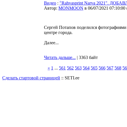
Видео
:
"Rahvasprint Narva 2021". ДОБ
Автор:
MONMOON
в 06/07/2021 07:10:00
Сергей Потапов поделился фотографиями в
центре города.
Далее...
Читать дальше...
| 3363 байт
«
1
...
561
562
563
564
565
566
567
568
56
Сделать стартовой страницей
:: SETI.ee