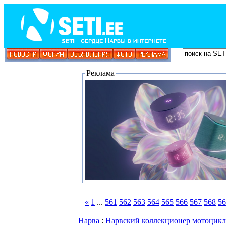
Реклама
«
1
...
561
562
563
564
565
566
567
568
56
Нарва
:
Нарвский коллекционер мотоцикло