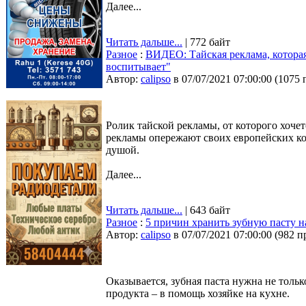
Далее...
Читать дальше...
| 772 байт
Разное
:
ВИДЕО: Тайская реклама, которая 
воспитывает"
Автор:
calipso
в 07/07/2021 07:00:00
(
1075 
Ролик тайской рекламы, от которого хочет
рекламы опережают своих европейских кол
душой.
Далее...
Читать дальше...
| 643 байт
Разное
:
5 причин хранить зубную пасту н
Автор:
calipso
в 07/07/2021 07:00:00
(
982 п
Оказывается, зубная паста нужна не толь
продукта – в помощь хозяйке на кухне.