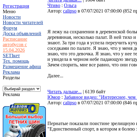
Чтиво
:
Ольга
Регистрация
Автор:
calipso
в 07/07/2021 07:00:00
(
852 п
Меню
Новости
Новости читателей
Форум
Я лежу на сохранении в деревенской бол
Доска объявлений
деревянная, несколько палат. В ней тихо и
Расписание
знают. За три года я успела переучить ку
автобусов с
соседками по палате. Я знаю, что у меня д
15.04.2026
знаю, что это девочка. Я знаю, что у нее 
SETIкет
и увидела в черном небе падающую звезду.
Тех. помощь
Зачем спорить, мне все равно, что они гов
Размещение афиш
Реклама
Далее...
Разделы
Читать дальше...
| 6139 байт
Реклама
Юмор
:
Забавное видео: "Интереснее, че
Автор:
calipso
в 07/07/2021 07:00:00
(
846 п
Пернатые показали поистине зрелищную иг
"Единственный спорт, в котором я болею 