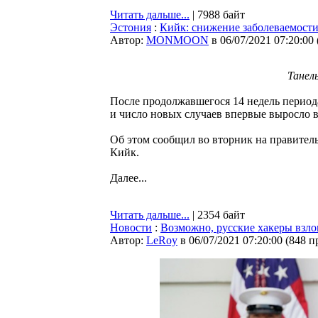
Читать дальше...
| 7988 байт
Эстония
:
Кийк: снижение заболеваемости
Автор:
MONMOON
в 06/07/2021 07:20:00
Танел
После продолжавшегося 14 недель период
и число новых случаев впервые выросло 
Об этом сообщил во вторник на правител
Кийк.
Далее...
Читать дальше...
| 2354 байт
Новости
:
Возможно, русские хакеры взл
Автор:
LeRoy
в 06/07/2021 07:20:00
(
848 п