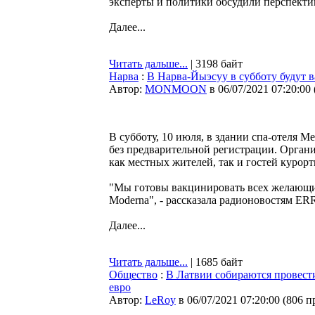
эксперты и политики обсудили перспектив
Далее...
Читать дальше...
| 3198 байт
Нарва
:
В Нарва-Йыэсуу в субботу будут
Автор:
MONMOON
в 06/07/2021 07:20:00
В субботу, 10 июля, в здании спа-отеля M
без предварительной регистрации. Организ
как местных жителей, так и гостей курорт
"Мы готовы вакцинировать всех желающих
Moderna", - рассказала радионовостям E
Далее...
Читать дальше...
| 1685 байт
Общество
:
В Латвии собираются провести
евро
Автор:
LeRoy
в 06/07/2021 07:20:00
(
806 п