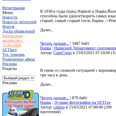
Регистрация
В 1930-е годы перед Нарвой и Нарва-Йыэс
Меню
способны были удовлетворить самых взыск
Новости
старый, самый старый отель Нарвы - «Pete
Новости читателей
Форум
Далее...
Доска объявлений
Расписание
автобусов с
Читать дальше...
| 3487 байт
15.04.2026
Нарва
:
Нарвский Департамент соцпомощи 
SETIкет
Автор:
CaneCorso
в 15/03/2021 07:10:00
(
1
Тех. помощь
Размещение афиш
Реклама
Разделы
В связи со сложной ситуацией с коронав
три часа в день.
Реклама
Далее...
Читать дальше...
| 879 байт
Нарва
:
Лучшие фотографии на SETI.ee
Автор:
calipso
в 15/03/2021 07:00:00
(
299
прочтений
)