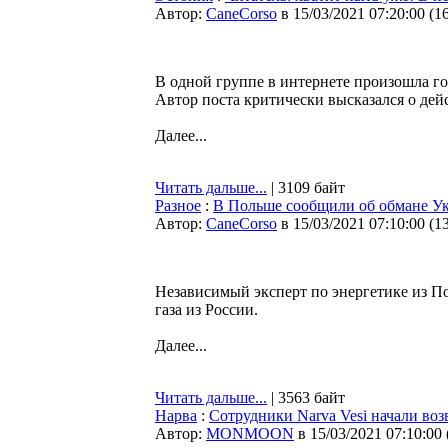
Автор:
CaneCorso
в 15/03/2021 07:20:00
(
1
В одной группе в интернете произошла го
Автор поста критически высказался о де
Далее...
Читать дальше...
| 3109 байт
Разное
:
В Польше сообщили об обмане Ук
Автор:
CaneCorso
в 15/03/2021 07:10:00
(
1
Независимый эксперт по энергетике из По
газа из России.
Далее...
Читать дальше...
| 3563 байт
Нарва
:
Сотрудники Narva Vesi начали во
Автор:
MONMOON
в 15/03/2021 07:10:00