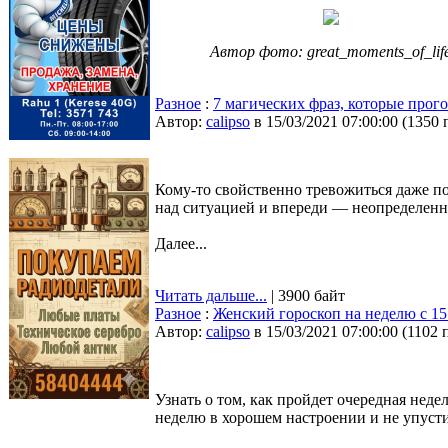
Автор фото: great_moments_of_lif
Разное
:
7 магических фраз, которые прог
Автор:
calipso
в 15/03/2021 07:00:00
(
1350 
Кому-то свойственно тревожиться даже по
над ситуацией и впереди — неопределенно
Далее...
Читать дальше...
| 3900 байт
Разное
:
Женский гороскоп на неделю с 15 
Автор:
calipso
в 15/03/2021 07:00:00
(
1102 
Узнать о том, как пройдет очередная не
неделю в хорошем настроении и не упуст