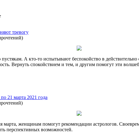
e
оняют тревогу
прочтений
)
 пустякам. А кто-то испытывают беспокойство в действительно 
сть. Вернуть спокойствием и тем, и другим помогут эти волшеб
по 21 марта 2021 года
прочтений
)
деля марта, женщинам помогут рекомендации астрологов. Своевр
ить перспективных возможностей.