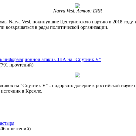
Narva Vesi. Автор: ERR
ы Narva Vesi, покинувшие Центристскую партию в 2018 году, к
ли возвращаться в ряды политической организации.
ель информационной атаки США на "Спутник V"
(
791 прочтений
)
ков на "Спутник V" - подорвать доверие к российской науке 
 источник в Кремле.
настыря
306 прочтений
)