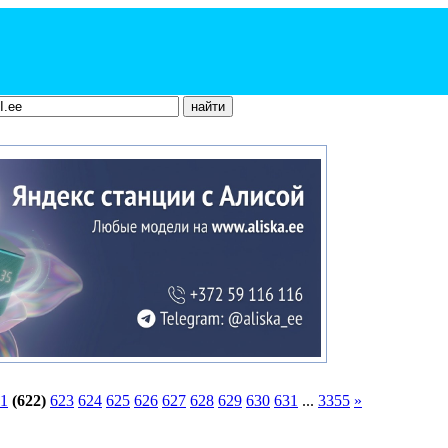
1
(622)
623
624
625
626
627
628
629
630
631
...
3355
»