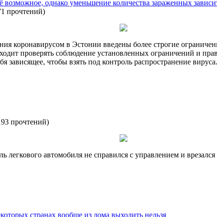
ё возможное, однако уменьшение количества зараженных зависит
71 прочтений
)
ния коронавирусом в Эстонии введены более строгие ограничения
входит проверять соблюдение установленных ограничений и пра
бя зависящее, чтобы взять под контроль распространение вируса
193 прочтений
)
ель легкового автомобиля не справился с управлением и врезалс
екоторых странах вообще из дома выходить нельзя