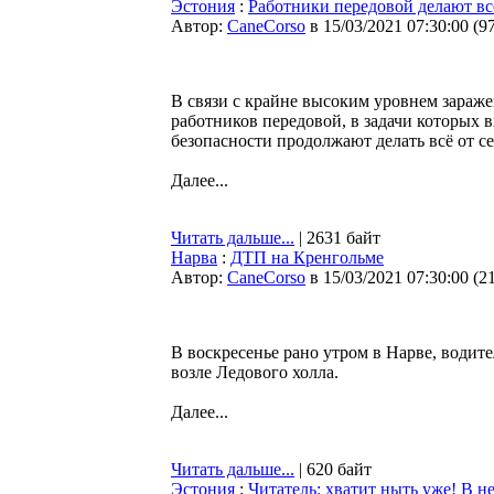
Эстония
:
Работники передовой делают вс
Автор:
CaneCorso
в 15/03/2021 07:30:00
(
9
В связи с крайне высоким уровнем зараже
работников передовой, в задачи которых 
безопасности продолжают делать всё от се
Далее...
Читать дальше...
| 2631 байт
Нарва
:
ДТП на Кренгольме
Автор:
CaneCorso
в 15/03/2021 07:30:00
(
2
В воскресенье рано утром в Нарве, водит
возле Ледового холла.
Далее...
Читать дальше...
| 620 байт
Эстония
:
Читатель: хватит ныть уже! В н