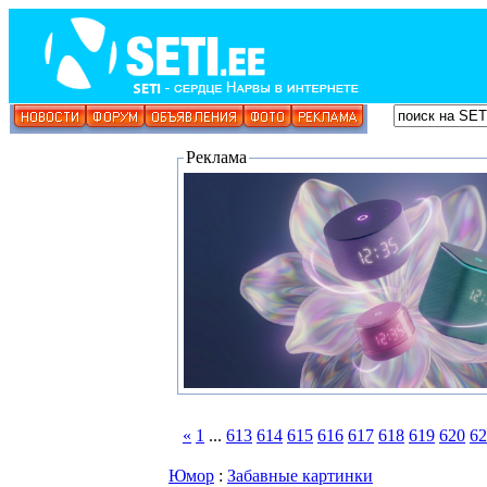
Реклама
«
1
...
613
614
615
616
617
618
619
620
62
Юмор
:
Забавные картинки