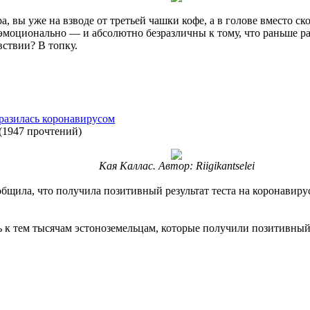
ра, вы уже на взводе от третьей чашки кофе, а в голове вместо 
моционально — и абсолютно безразличны к тому, что раньше ра
вствии? В топку.
разилась коронавирусом
(
1947 прочтений
)
Кая Каллас. Автор: Riigikantselei
щила, что получила позитивный результат теста на коронавирус
ь к тем тысячам эстоноземельцам, которые получили позитивный р