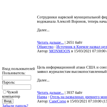
Сотрудники нарвской муниципальной фирм
водоканала Алексей Воронов, теперь нача
Далее...
Читать дальше...
| 2651 байт
Общество
:
Источник в Кремле назвал ц
Автор:
MONMOON
в 15/03/2021 07:10:00
Цель информационной атаки США и союзни
Вход пользователей
заявил журналистам высокопоставленный
Пользователь:
Далее...
Пароль:
Чужой
Читать дальше...
| 3937 байт
компьютер
Нарва
:
Отель на развалинах древнего мо
Автор:
CaneCorso
в 15/03/2021 07:10:00
(
1
Забыли пароль?