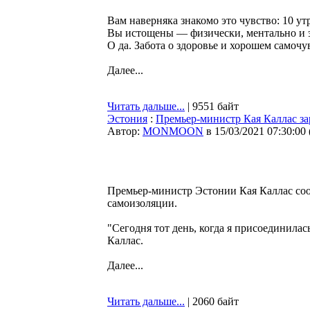
Вам наверняка знакомо это чувство: 10 ут
Вы истощены — физически, ментально и э
О да. Забота о здоровье и хорошем самочу
Далее...
Читать дальше...
| 9551 байт
Эстония
:
Премьер-министр Кая Каллас за
Автор:
MONMOON
в 15/03/2021 07:30:00
Премьер-министр Эстонии Кая Каллас сооб
самоизоляции.
"Сегодня тот день, когда я присоединилас
Каллас.
Далее...
Читать дальше...
| 2060 байт