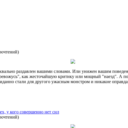
рочтений
)
 буквально раздавлен вашими словами. Или унижен вашим поведе
 тревожусь", как жесточайшую критику или мощный "наезд". А по
ожиданно стали для другого ужасным монстром и никакие оправд
ех, у кого совершенно нет сил
рочтений
)