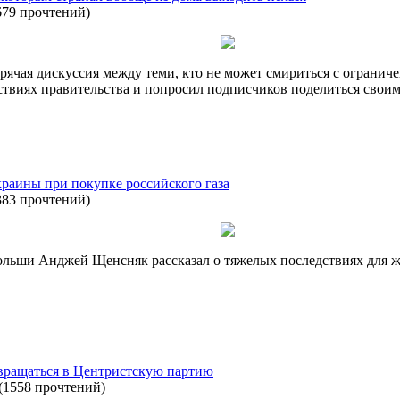
679 прочтений
)
рячая дискуссия между теми, кто не может смириться с ограниче
йствиях правительства и попросил подписчиков поделиться сво
раины при покупке российского газа
383 прочтений
)
льши Анджей Щенсняк рассказал о тяжелых последствиях для жи
звращаться в Центристскую партию
(
1558 прочтений
)