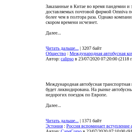
Заказанные в Китае во время пандемии и 
доставляемых почтовой фирмой Omniva по
более чем в полтора раза. Однако компан
скором времени исчезнет.
Далее...
Читать дальше...
| 3207 байт
Общество
:
Международная автобусная ком
Автор:
calipso
в 23/07/2020 07:20:00
(
2118 
Международная автобусная транспортная 
будет ликвидирована. На рынке автобусны
недорогих поездок по Европе.
Далее...
Читать дальше...
| 1371 байт
Эстония
:
Россия вспоминает вступление 
Автор:
CaneCorso
в 23/07/2020 07:10:00
(
9