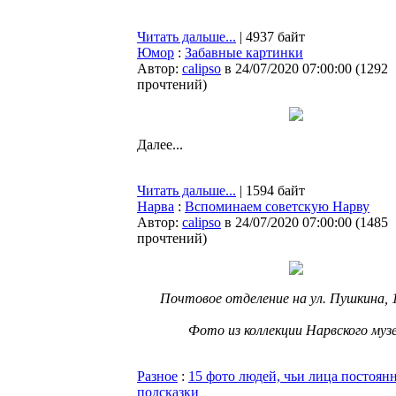
Читать дальше...
| 4937 байт
Юмор
:
Забавные картинки
Автор:
calipso
в 24/07/2020 07:00:00
(
1292
прочтений
)
Далее...
Читать дальше...
| 1594 байт
Нарва
:
Вспоминаем советскую Нарву
Автор:
calipso
в 24/07/2020 07:00:00
(
1485
прочтений
)
Почтовое отделение на ул. Пушкина, 1
Фото из коллекции Нарвского муз
Разное
:
15 фото людей, чьи лица постоянн
подсказки