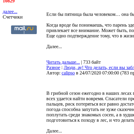
10829
далее...
Если бы пятница была человеком… она бы
Счетчики
Когда вроде бы понимаешь, что парень зде
привлекает все внимание. Может быть, по
Еще одно подтверждение тому, что в жизн
Далее...
Читать дальше...
| 733 байт
Разное
:
Люди, ау! Что делать, если вы заб
Автор:
calipso
в 24/07/2020 07:00:00
(
783 п
В грибной сезон ежегодно в наших лесах п
всех удается найти вовремя. Спасатели п
пальцев, риск потеряться все равно доста
погода способна запутать не хуже сказоч
поплутать среди знакомых сосен, а в худ
подготовиться к походу в лес, и что делат
Далее...