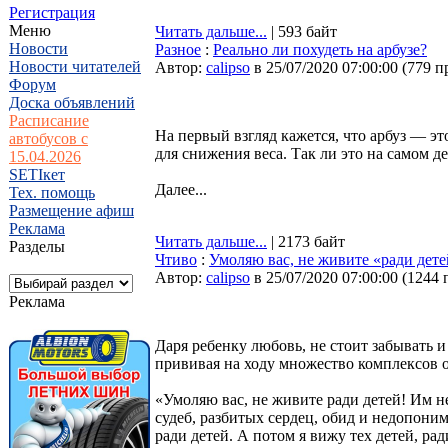
Регистрация
Меню
Читать дальше...
| 593 байт
Новости
Разное
:
Реально ли похудеть на арбузе?
Новости читателей
Автор:
calipso
в 25/07/2020 07:00:00
(
779 п
Форум
Доска объявлений
Расписание
На первый взгляд кажется, что арбуз — эт
автобусов с
для снижения веса. Так ли это на самом д
15.04.2026
SETIкет
Далее...
Тех. помощь
Размещение афиш
Реклама
Читать дальше...
| 2173 байт
Разделы
Чтиво
:
Умоляю вас, не живите «ради дете
Автор:
calipso
в 25/07/2020 07:00:00
(
1244 
Реклама
Даря ребенку любовь, не стоит забывать и 
прививая на ходу множество комплексов 
«Умоляю вас, не живите ради детей! Им н
судеб, разбитых сердец, обид и недопони
ради детей. А потом я вижу тех детей, ра