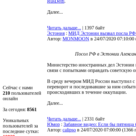
RusDelfi
.
Далее...
Читать дальше...
| 1397 байт
Эстония
:
МИД Эстонии вызвал посла РФ 
Автор:
MONMOON
в 24/07/2020 07:10:00
Посол РФ в Эстонии Алекса
Министерство иностранных дел Эстонии в
связи с попытками оправдать советскую 
В среду вечером МИД России выступил с 
переворот и последовавшие за ним событи
Сейчас с нами
происходивших в течение оккупации.
210
пользователей
онлайн
Далее...
За сегодня:
8561
Читать дальше...
| 2331 байт
Уникальных
Юмор
:
Забавное видео: Если бы пятница
пользователей за
Автор:
calipso
в 24/07/2020 07:00:00
(
1366 
последние сутки: