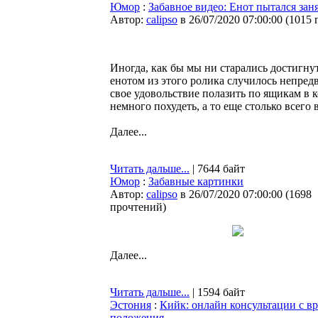
Юмор
:
Забавное видео: Енот пытался заня
Автор:
calipso
в 26/07/2020 07:00:00
(
1015 
Иногда, как бы мы ни старались достигнуть
енотом из этого ролика случилось непредв
свое удовольствие полазить по ящикам в к
немного похудеть, а то еще столько всего 
Далее...
Читать дальше...
| 7644 байт
Юмор
:
Забавные картинки
Автор:
calipso
в 26/07/2020 07:00:00
(
1698
прочтений
)
Далее...
Читать дальше...
| 1594 байт
Эстония
:
Кийк: онлайн консультации с в
положения