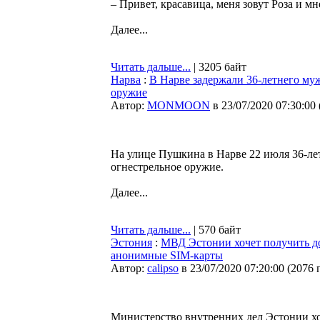
– Привет, красавица, меня зовут Роза и мне
Далее...
Читать дальше...
| 3205 байт
Нарва
:
В Нарве задержали 36-летнего му
оружие
Автор:
MONMOON
в 23/07/2020 07:30:00
На улице Пушкина в Нарве 22 июля 36-л
огнестрельное оружие.
Далее...
Читать дальше...
| 570 байт
Эстония
:
МВД Эстонии хочет получить до
анонимные SIM-карты
Автор:
calipso
в 23/07/2020 07:20:00
(
2076 
Министерство внутренних дел Эстонии хо