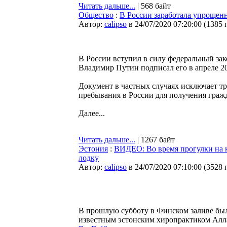
Читать дальше...
| 568 байт
Общество
:
В России заработала упрощен
Автор:
calipso
в 24/07/2020 07:20:00
(
1385 
В России вступил в силу федеральный за
Владимир Путин подписал его в апреле 20
Документ в частных случаях исключает тр
пребывания в России для получения граж
Далее...
Читать дальше...
| 1267 байт
Эстония
:
ВИДЕО: Во время прогулки на 
лодку
Автор:
calipso
в 24/07/2020 07:10:00
(
3528 
В прошлую субботу в Финском заливе был
известным эстонским хиропрактиком Алла