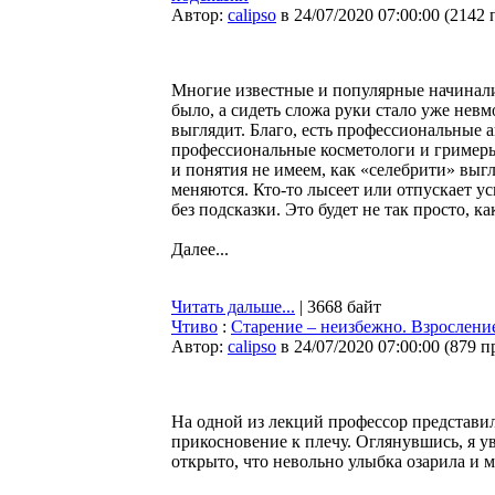
Автор:
calipso
в 24/07/2020 07:00:00
(
2142 
Многие известные и популярные начинали 
было, а сидеть сложа руки стало уже невм
выглядит. Благо, есть профессиональные 
профессиональные косметологи и гримеры
и понятия не имеем, как «селебрити» выгл
меняются. Кто-то лысеет или отпускает ус
без подсказки. Это будет не так просто, ка
Далее...
Читать дальше...
| 3668 байт
Чтиво
:
Cтарение – неизбежно. Взрослени
Автор:
calipso
в 24/07/2020 07:00:00
(
879 п
На одной из лекций профессор представил
прикосновение к плечу. Оглянувшись, я 
открыто, что невольно улыбка озарила и м