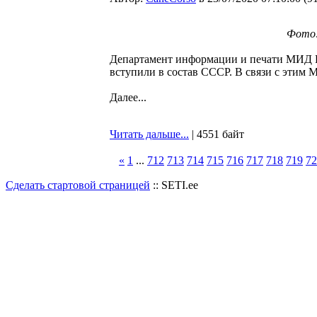
Фото:
Департамент информации и печати МИД Ро
вступили в состав СССР. В связи с эти
Далее...
Читать дальше...
| 4551 байт
«
1
...
712
713
714
715
716
717
718
719
72
Сделать стартовой страницей
:: SETI.ee