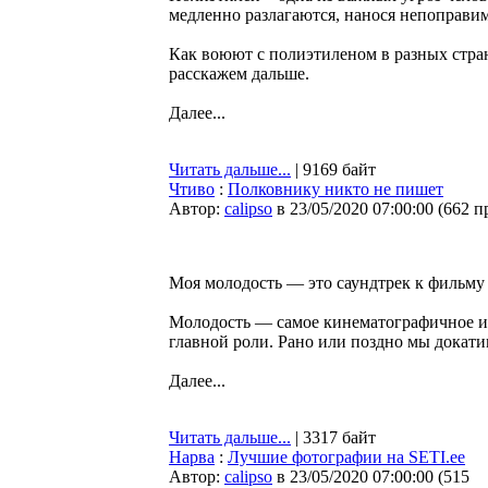
медленно разлагаются, нанося непоправи
Как воюют с полиэтиленом в разных стран
расскажем дальше.
Далее...
Читать дальше...
| 9169 байт
Чтиво
:
Полковнику никто не пишет
Автор:
calipso
в 23/05/2020 07:00:00
(
662 п
Моя молодость — это саундтрек к фильму «
Молодость — самое кинематографичное и 
главной роли. Рано или поздно мы докатим
Далее...
Читать дальше...
| 3317 байт
Нарва
:
Лучшие фотографии на SETI.ee
Автор:
calipso
в 23/05/2020 07:00:00
(
515