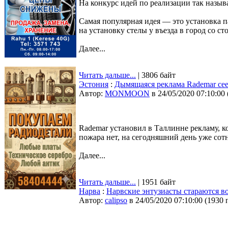
На конкурс идей по реализации так назы
Самая популярная идея — это установка п
на установку стелы у въезда в город со ст
Далее...
Читать дальше...
| 3806 байт
Эстония
:
Дымящаяся реклама Rademar сее
Автор:
MONMOON
в 24/05/2020 07:10:00
Rademar установил в Таллинне рекламу, ко
пожара нет, на сегодняшний день уже сот
Далее...
Читать дальше...
| 1951 байт
Нарва
:
Нарвские энтузиасты стараются в
Автор:
calipso
в 24/05/2020 07:10:00
(
1930 