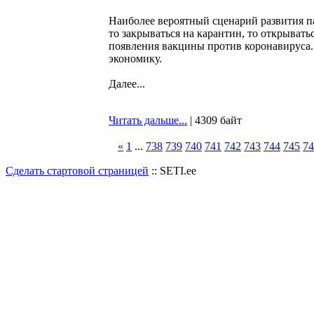
Наиболее вероятный сценарий развития п
то закрываться на карантин, то открыват
появления вакцины против коронавируса. 
экономику.
Далее...
Читать дальше...
| 4309 байт
«
1
...
738
739
740
741
742
743
744
745
74
Сделать стартовой страницей
:: SETI.ee