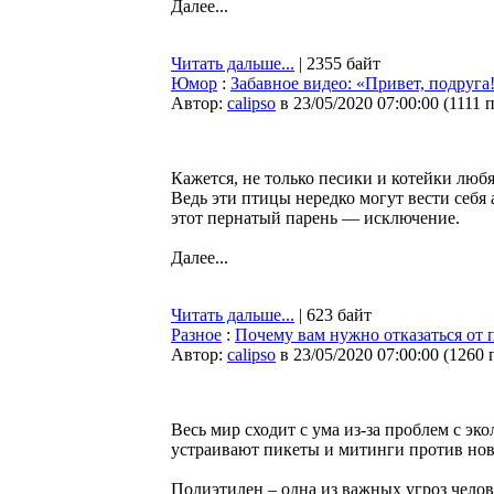
Далее...
Читать дальше...
| 2355 байт
Юмор
:
Забавное видео: «Привет, подруг
Автор:
calipso
в 23/05/2020 07:00:00
(
1111 
Кажется, не только песики и котейки люб
Ведь эти птицы нередко могут вести себя
этот пернатый парень — исключение.
Далее...
Читать дальше...
| 623 байт
Разное
:
Почему вам нужно отказаться от 
Автор:
calipso
в 23/05/2020 07:00:00
(
1260 
Весь мир сходит с ума из-за проблем с эко
устраивают пикеты и митинги против нов
Полиэтилен – одна из важных угроз челов