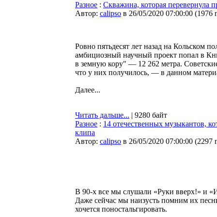
Разное
:
Скважина, которая перевернула п
Автор:
calipso
в 26/05/2020 07:00:00
(
1976 
Ровно пятьдесят лет назад на Кольском п
амбициозный научный проект попал в Кни
в земную кору" — 12 262 метра. Советски
что у них получилось, — в данном матери
Далее...
Читать дальше...
| 9280 байт
Разное
:
14 отечественных музыкантов, ко
клипа
Автор:
calipso
в 26/05/2020 07:00:00
(
2297 
В 90-х все мы слушали «Руки вверх!» и «
Даже сейчас мы наизусть помним их песни
хочется поностальгировать.