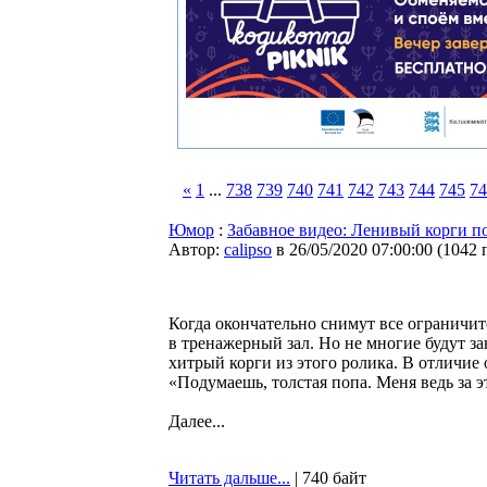
«
1
...
738
739
740
741
742
743
744
745
74
Юмор
:
Забавное видео: Ленивый корги по
Автор:
calipso
в 26/05/2020 07:00:00
(
1042 
Когда окончательно снимут все ограничит
в тренажерный зал. Но не многие будут за
хитрый корги из этого ролика. В отличие 
«Подумаешь, толстая попа. Меня ведь за э
Далее...
Читать дальше...
| 740 байт