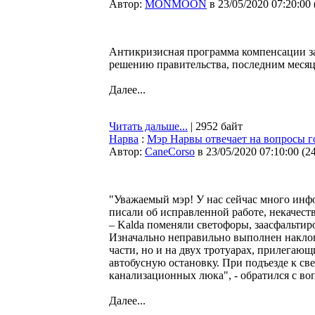
Автор:
MONMOON
в 23/05/2020 07:20:00
Антикризисная программа компенсации зар
решению правительства, последним месяц
Далее...
Читать дальше...
| 2952 байт
Нарва
:
Мэр Нарвы отвечает на вопросы 
Автор:
CaneCorso
в 23/05/2020 07:10:00
(
2
"Уважаемый мэр! У нас сейчас много инфо
писали об исправленной работе, некачест
– Kalda поменяли светофоры, заасфальти
Изначально неправильно выполнен наклон 
части, но и на двух тротуарах, прилегаю
автобусную остановку. При подъезде к с
канализационных люка", - обратился с во
Далее...