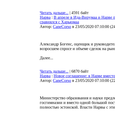
Читать дальше...
| 4591 байт
Нарва
:
В апреле в Ида-Вирумаа и Нарве 
сравнялся с Харьюмаа
Автор:
CaneCorso
в 23/05/2020 07:10:00
(
2
Александр Богенс, оценщик и руководител
возросшем спросе и объеме сделок на рын
Далее...
Читать дальше...
| 6870 байт
Нарва
:
Новое соглашение: в Нарве вмест
Автор:
CaneCorso
в 23/05/2020 07:10:00
(
2
Министерство образования и науки предл
госгимназии и вместо одной большой пос
полностью эстонской. Власти Нарвы с эт