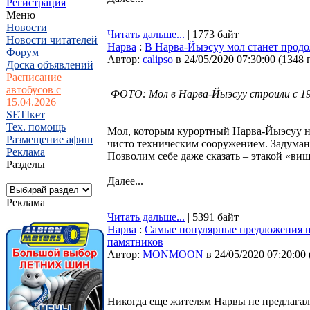
Регистрация
Меню
Новости
Читать дальше...
| 1773 байт
Новости читателей
Нарва
:
В Нарва-Йыэсуу мол станет прод
Форум
Автор:
calipso
в 24/05/2020 07:30:00
(
1348 
Доска объявлений
Расписание
автобусов с
ФОТО: Мол в Нарва-Йыэсуу строили с 19
15.04.2026
SETIкет
Тех. помощь
Мол, которым курортный Нарва-Йыэсуу над
Размещение афиш
чисто техническим сооружением. Задумано
Реклама
Позволим себе даже сказать – этакой «ви
Разделы
Далее...
Реклама
Читать дальше...
| 5391 байт
Нарва
:
Самые популярные предложения н
памятников
Автор:
MONMOON
в 24/05/2020 07:20:00
Никогда еще жителям Нарвы не предлагали