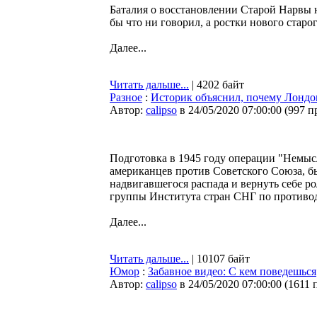
Баталия о восстановлении Старой Нарвы на
бы что ни говорил, а ростки нового старо
Далее...
Читать дальше...
| 4202 байт
Разное
:
Историк объяснил, почему Лондо
Автор:
calipso
в 24/05/2020 07:00:00
(
997 п
Подготовка в 1945 году операции "Немысл
американцев против Советского Союза, 
надвигавшегося распада и вернуть себе ро
группы Института стран СНГ по против
Далее...
Читать дальше...
| 10107 байт
Юмор
:
Забавное видео: С кем поведешься
Автор:
calipso
в 24/05/2020 07:00:00
(
1611 