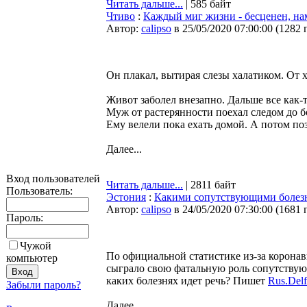
Читать дальше...
| 585 байт
Чтиво
:
Каждый миг жизни - бесценен, на
Автор:
calipso
в 25/05/2020 07:00:00
(
1282 
Он плакал, вытирая слезы халатиком. От 
Живот заболел внезапно. Дальше все как-т
Муж от растерянности поехал следом до б
Ему велели пока ехать домой. А потом по
Далее...
Вход пользователей
Читать дальше...
| 2811 байт
Пользователь:
Эстония
:
Какими сопутствующими болезн
Автор:
calipso
в 24/05/2020 07:30:00
(
1681 
Пароль:
Чужой
По официальной статистике из-за коронав
компьютер
сыграло свою фатальную роль сопутствующ
каких болезнях идет речь? Пишет
Rus.Delf
Забыли пароль?
Далее...