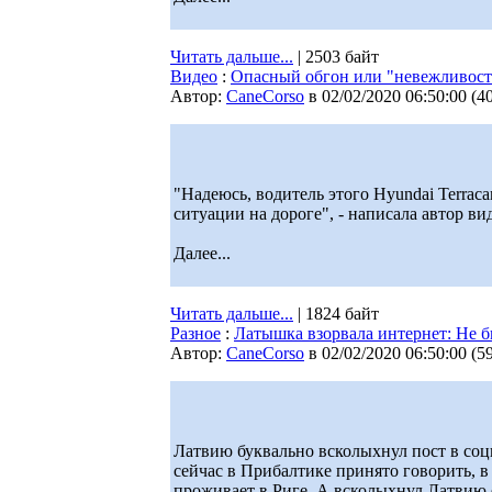
Читать дальше...
| 2503 байт
Видео
:
Опасный обгон или "невежливость
Автор:
CaneCorso
в 02/02/2020 06:50:00
(
4
"Надеюсь, водитель этого Hyundai Terraca
ситуации на дороге", - написала автор ви
Далее...
Читать дальше...
| 1824 байт
Разное
:
Латышка взорвала интернет: Не б
Автор:
CaneCorso
в 02/02/2020 06:50:00
(
5
Латвию буквально всколыхнул пост в соц
сейчас в Прибалтике принято говорить, в
проживает в Риге. А всколыхнул Латвию е