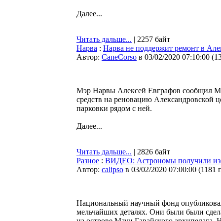
Далее...
Читать дальше...
| 2257 байт
Нарва
:
Нарва не поддержит ремонт в Але
Автор:
CaneCorso
в 03/02/2020 07:10:00
(
1
Мэр Нарвы Алексей Евграфов сообщил Ми
средств на реновацию Александровской це
парковки рядом с ней.
Далее...
Читать дальше...
| 2826 байт
Разное
:
ВИДЕО: Астрономы получили изо
Автор:
calipso
в 03/02/2020 07:00:00
(
1181 
Национальный научный фонд опубликовал
мельчайших деталях. Они были были сде
на острове Мауи Гавайского архипелага.