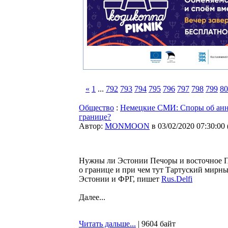
«
1
...
792
793
794
795
796
797
798
799
80
Общество
:
Немецкие СМИ: Споры об анне
границе?
Автор:
MONMOON
в 03/02/2020 07:30:00
Нужны ли Эстонии Печоры и восточное П
о границе и при чем тут Тартуский мирн
Эстонии и ФРГ, пишет
Rus.Delfi
Далее...
Читать дальше...
| 9604 байт