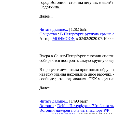
город Эстонии - столица летучих мышей? 
Федоткина.
Далее...
Читать дальше...
| 1282 байт
Общество
:
В Петербурге рухнула крыша 
Автор:
MONMOON
в 02/02/2020 07:10:00
Вчера в Санкт-Петербурге сносили спорт
собираются построить самую крупную лед
В процессе демонтажа произошло обрушен
наверху здания находились двое рабочих,
сообщает, что под завалами СКК могут на
Далее...
Читать дальше...
| 1493 байт
Эстония
:
Delfi в Петербурге: "Чтобы жит
Эстонии намерен получить паспорт РФ