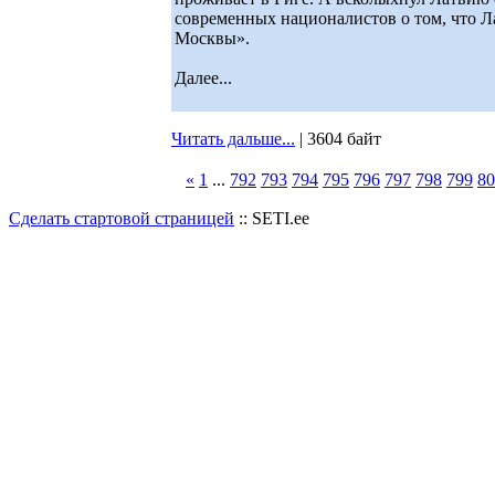
современных националистов о том, что Л
Москвы».
Далее...
Читать дальше...
| 3604 байт
«
1
...
792
793
794
795
796
797
798
799
80
Сделать стартовой страницей
:: SETI.ee