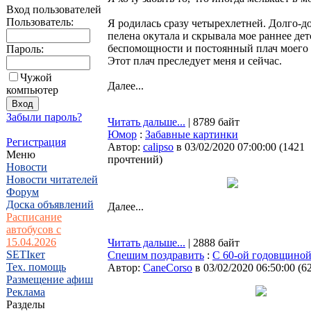
Вход пользователей
Пользователь:
Я родилась сразу четырехлетней. Долго-до
пелена окутала и скрывала мое раннее дет
беспомощности и постоянный плач моего ма
Пароль:
Этот плач преследует меня и сейчас.
Чужой
Далее...
компьютер
Забыли пароль?
Читать дальше...
| 8789 байт
Юмор
:
Забавные картинки
Регистрация
Автор:
calipso
в 03/02/2020 07:00:00
(
1421
Меню
прочтений
)
Новости
Новости читателей
Форум
Доска объявлений
Далее...
Расписание
автобусов с
15.04.2026
Читать дальше...
| 2888 байт
SETIкет
Спешим поздравить
:
С 60-ой годовщиной
Тех. помощь
Автор:
CaneCorso
в 03/02/2020 06:50:00
(
6
Размещение афиш
Реклама
Разделы