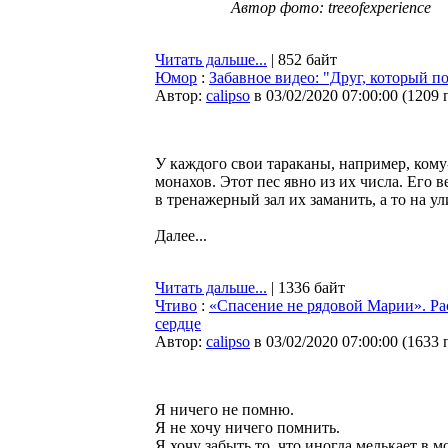
Автор фото: treeofexperience
Читать дальше...
| 852 байт
Юмор
:
Забавное видео: "Друг, который п
Автор:
calipso
в 03/02/2020 07:00:00
(
1209 
У каждого свои тараканы, например, кому
монахов. Этот пес явно из их числа. Его
в тренажерный зал их заманить, а то на у
Далее...
Читать дальше...
| 1336 байт
Чтиво
:
«Спасение не рядовой Марии». Ра
сердце
Автор:
calipso
в 03/02/2020 07:00:00
(
1633 
Я ничего не помню.
Я не хочу ничего помнить.
Я хочу забыть то, что иногда мелькает в м