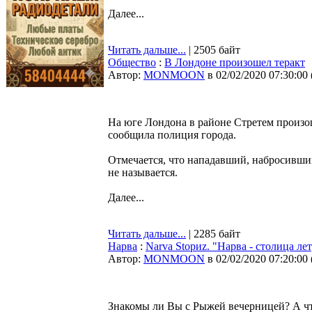
Далее...
Читать дальше...
| 2505 байт
Общество
:
В Лондоне произошел теракт
Автор:
MONMOON
в 02/02/2020 07:30:00
На юге Лондона в районе Стретем произош
сообщила полиция города.
Отмечается, что нападавший, набросивши
не называется.
Далее...
Читать дальше...
| 2285 байт
Нарва
:
Narva Stoриz. "Нарва - столица л
Автор:
MONMOON
в 02/02/2020 07:20:00
Знакомы ли Вы с Рыжей вечерницей? А чт