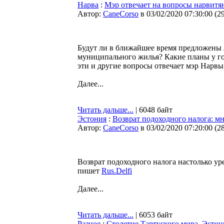
Нарва
:
Мэр отвечает на вопросы нарвитя
Автор:
CaneCorso
в 03/02/2020 07:30:00
(
2
Будут ли в ближайшее время предложены 
муниципального жилья? Какие планы у го
эти и другие вопросы отвечает мэр Нарвы
Далее...
Читать дальше...
| 6048 байт
Эстония
:
Возврат подоходного налога: мн
Автор:
CaneCorso
в 03/02/2020 07:20:00
(
2
Возврат подоходного налога настолько уре
пишет
Rus.Delfi
Далее...
Читать дальше...
| 6053 байт
Разное
:
Столетие Тартуского мира. Эсто