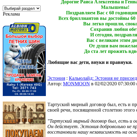
Дорогие Раиса Алексеевна и Ген
Малышевы!
Поздравляем Вас с 60 годовщин
Реклама
Всех бриллиантов вы достойны 60
Вы легко прошли, спок
Сохранив любви обе
И сегодня, поздравл
Вас с великим этим дн
От души вам пожела
До ста лет прожить вдв
Любящие вас дети, внуки и правнуки.
Эстония
:
Кальюлайд: Эстония не присоед
Автор:
MONMOON
в 02/02/2020 07:30:00
Тартуский мирный договор был, есть и пр
своей речи, посвященной столетию этого 
"Тартуский мирный договор был, есть и 
Он действует. Эстония добровольно не пр
восстановили нашу независимость на осн