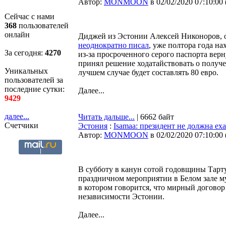
Автор:
MONMOON
в 02/02/2020 07:10:00
Сейчас с нами
368
пользователей
онлайн
Диджей из Эстонии Алексей Никоноров, 
неоднократно писал
, уже полтора года н
За сегодня:
4270
из-за просроченного серого паспорта вер
принял решение ходатайствовать о получе
Уникальных
лучшем случае будет составлять 80 евро.
пользователей за
последние сутки:
Далее...
9429
далее...
Читать дальше...
| 6662 байт
Счетчики
Эстония
:
Isamaa: президент не должна еха
Автор:
MONMOON
в 02/02/2020 07:10:00
В субботу в канун сотой годовщины Тарту
праздничном мероприятии в Белом зале му
в котором говорится, что мирный договор
независимости Эстонии.
Далее...