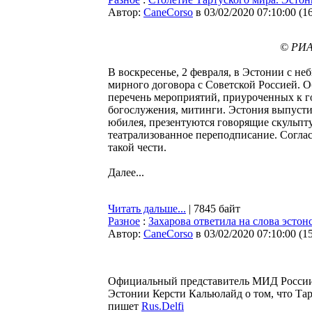
Автор:
CaneCorso
в 03/02/2020 07:10:00
(
1
© РИА
В воскресенье, 2 февраля, в Эстонии с н
мирного договора с Советской Россией. О
перечень мероприятий, приуроченных к г
богослужения, митинги. Эстония выпустил
юбилея, презентуются говорящие скульпту
театрализованное переподписание. Согла
такой чести.
Далее...
Читать дальше...
| 7845 байт
Разное
:
Захарова ответила на слова эстон
Автор:
CaneCorso
в 03/02/2020 07:10:00
(
1
Официальный представитель МИД России 
Эстонии Керсти Кальюлайд о том, что Та
пишет
Rus.Delfi