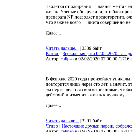
Таблетка от ожирения — давняя мечта чело
жизнь. Ученые обнаружили, что блокиро
препарата NF позволяет предотвратить ож
Что важнее всего — диета совершенно не 
Далее...
Читать дальше...
| 3339 байт
Разное
:
Зеркальная дата 02.02.2020: зага
Автор:
calipso
в 02/02/2020 07:00:00
(
1716 
В феврале 2020 года произойдет уникальн
повторится лишь через сто лет, а значит, 
эксперты делятся своими знаниями, чтобы
действий и изменить жизнь к лучшему.
Далее...
Читать дальше...
| 3291 байт
Чтиво
:
Настоящие друзья: парень собралс
Автор:
calipso
в 02/02/2020 07:00:00
(
1641 