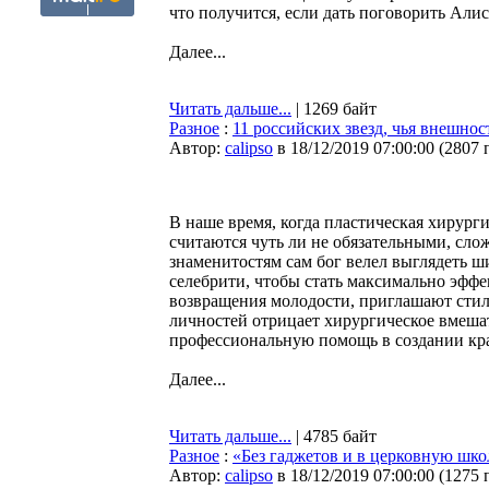
что получится, если дать поговорить Алис
Далее...
Читать дальше...
| 1269 байт
Разное
:
11 российских звезд, чья внешно
Автор:
calipso
в 18/12/2019 07:00:00
(
2807 
В наше время, когда пластическая хирурги
считаются чуть ли не обязательными, сло
знаменитостям сам бог велел выглядеть ши
селебрити, чтобы стать максимально эффе
возвращения молодости, приглашают стил
личностей отрицает хирургическое вмешате
профессиональную помощь в создании кр
Далее...
Читать дальше...
| 4785 байт
Разное
:
«Без гаджетов и в церковную шко
Автор:
calipso
в 18/12/2019 07:00:00
(
1275 