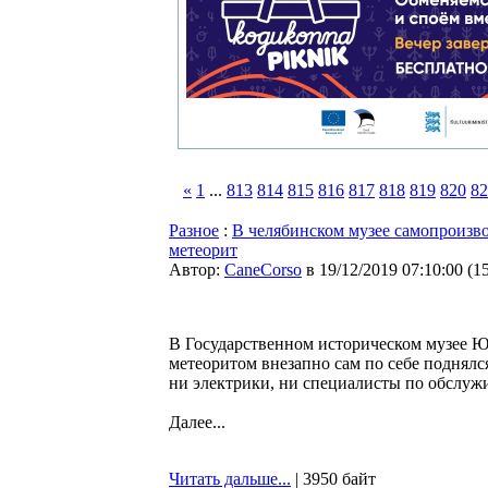
«
1
...
813
814
815
816
817
818
819
820
82
Разное
:
В челябинском музее самопроизв
метеорит
Автор:
CaneCorso
в 19/12/2019 07:10:00
(
1
В Государственном историческом музее Ю
метеоритом внезапно сам по себе поднялс
ни электрики, ни специалисты по обслуж
Далее...
Читать дальше...
| 3950 байт