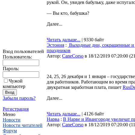
рукой. Он, увидев бабульку, даже испугал
— Вы кто, бабушка?
Далее...
Читать дальше...
| 9330 байт
Эстония
:
Выходные дни, сокращенные и дв
праздников
Вход пользователей
Автор:
CaneCorso
в 18/12/2019 07:20:00
(
2
Пользователь:
Пароль:
24, 25, 26 декабря и 1 января – государс
Чужой
для работников. Работающим во время пр
компьютер
двукратная заработная плата, пишет
RusDe
Забыли пароль?
Далее...
Регистрация
Читать дальше...
| 4126 байт
Меню
Нарва
:
В Нарве и Ивангороде увеличат п
Новости
Автор:
CaneCorso
в 18/12/2019 07:20:00
(
1
Новости читателей
Форум