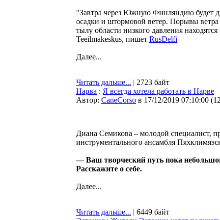
"Завтра через Южную Финляндию будет д
осадки и штормовой ветер. Порывы ветра м
тылу области низкого давления находятся
Teeilmakeskus, пишет
RusDelfi
Далее...
Читать дальше...
| 2723 байт
Нарва
:
Я всегда хотела работать в Нарве
Автор:
CaneCorso
в 17/12/2019 07:10:00
(
1
Диана Семикова – молодой специалист, п
инструментального ансамбля Пяхклимяэс
— Ваш творческий путь пока небольшой
Расскажите о себе.
Далее...
Читать дальше...
| 6449 байт