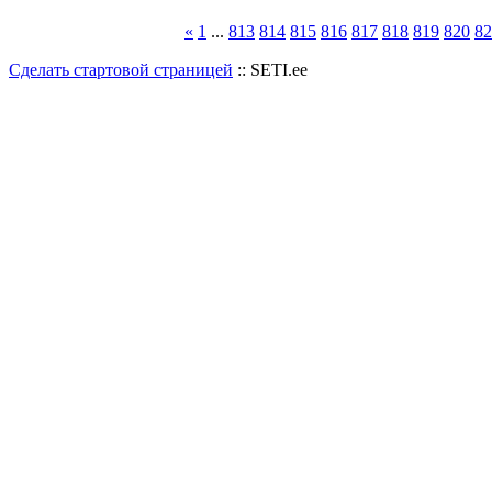
«
1
...
813
814
815
816
817
818
819
820
82
Сделать стартовой страницей
:: SETI.ee