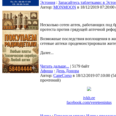
Эстония
:
Запасайтесь таблетками: в Эсто
Автор:
MONMOON
в 18/12/2019 07:20:00
Несколько сотен аптек, работающих под б
протеста против грядущей аптечной рефо
Возможные последствия воплощения в жиз
сетевые аптеки продемонстрировали жит
Далее...
Читать дальше...
| 5179 байт
Афиша
:
День Донора
Автор:
CaneCorso
в 18/12/2019 07:10:00
(
5
прочтений
)
ivkh.ee
facebook.com/vereteenistus
Нарва
:
Городская управа Нарвы предлага