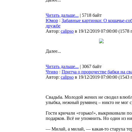
Читать дальше...
| 5718 байт
Юмор
:
Забавные картинки: О кошачье-со
дружбе
Автор:
calipso
в 19/12/2019 07:00:00
(
1578 
Далее...
Читать дальше...
| 3067 байт
Чтиво
:
Притча о пророчестве бабки на св
Автор:
calipso
в 19/12/2019 07:00:00
(
1543 
Свадьба. Молодой жених не сводил влюблё
улыбка, нежный румянец – никто не мог ср
Гости кричали «горько!», выкрикивали по
подарков. Всё не упомнить. Но один из н
— Милай, а милай, — какая-то старуха т