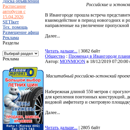
Доска объявлений
Российские и эстонс
Расписание
автобусов с
В Ивангороде прошла встреча представит
15.04.2026
взаимодействие в период новогодних и р
SETIкет
направленные на увеличение пропускной 
Тех. помощь
Размещение афиш
Далее...
Реклама
Разделы
Читать дальше...
| 3082 байт
Общество
:
Променад в Ивангороде плани
Реклама
Автор:
MONMOON
в 18/12/2019 07:20:00
Масштабный российско-эстонский проект
Набережная длиной 550 метров с прогулоч
для крепления понтонных конструкций, д
видовой амфитеатр и смотровую площадку
Далее...
Читать дальше...
| 2805 байт