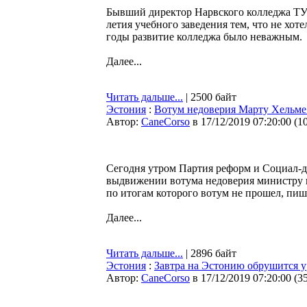
Бывший директор Нарвского колледжа ТУ 
летия учебного заведения тем, что не хот
годы развитие колледжа было неважным.
Далее...
Читать дальше...
| 2500 байт
Эстония
:
Вотум недоверия Марту Хельме
Автор:
CaneCorso
в 17/12/2019 07:20:00
(
1
Сегодня утром Партия реформ и Социал-д
выдвижении вотума недоверия министру в
по итогам которого вотум не прошел, пи
Далее...
Читать дальше...
| 2896 байт
Эстония
:
Завтра на Эстонию обрушится у
Автор:
CaneCorso
в 17/12/2019 07:20:00
(
3