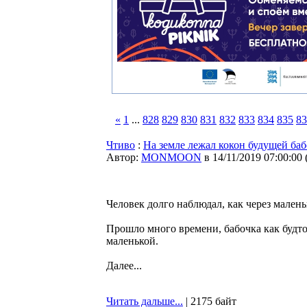
«
1
...
828
829
830
831
832
833
834
835
83
Чтиво
:
На земле лежал кокон будущей ба
Автор:
MONMOON
в 14/11/2019 07:00:00
Человек долго наблюдал, как через мален
Прошло много времени, бабочка как будто 
маленькой.
Далее...
Читать дальше...
| 2175 байт