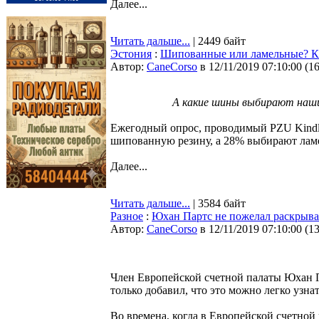
Далее...
Читать дальше...
| 2449 байт
Эстония
:
Шипованные или ламельные? Ка
Автор:
CaneCorso
в 12/11/2019 07:10:00
(
1
А какие шины выбирают наш
Ежегодный опрос, проводимый PZU Kindlu
шипованную резину, а 28% выбирают лам
Далее...
Читать дальше...
| 3584 байт
Разное
:
Юхан Партс не пожелал раскрыват
Автор:
CaneCorso
в 12/11/2019 07:10:00
(
1
Член Европейской счетной палаты Юхан П
только добавил, что это можно легко узнат
Во времена, когда в Европейской счетной