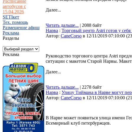
Расписание
автобусов с
Далее...
15.04.2026
SETIкет
Тех. помощь
Читать дальше...
| 2088 байт
Размещение афиш
Нарва
:
Торговый центр Astri готов у себ
Реклама
Автор:
CaneCorso
в 12/11/2019 07:10:00
(
2
Разделы
Реклама
Руководство торгового центра Astri пред
ситуации с макетом Старой Нарвы. Макет
Далее...
Читать дальше...
| 2278 байт
Нарва
:
Улицу Тиймана в Нарве могут пер
Автор:
CaneCorso
в 12/11/2019 07:10:00
(
2
В Нарве может появиться улица имени Ге
Всемирный клуб петербуржцев.