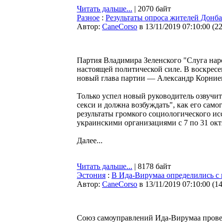
Читать дальше...
| 2070 байт
Разное
:
Результаты опроса жителей Донба
Автор:
CaneCorso
в 13/11/2019 07:10:00
(
2
Партия Владимира Зеленского "Слуга наро
настоящей политической силе. В воскресе
новый глава партии — Александр Корние
Только успел новый руководитель озвучит
секси и должна возбуждать", как его сам
результаты громкого социологического и
украинскими организациями с 7 по 31 окт
Далее...
Читать дальше...
| 8178 байт
Эстония
:
В Ида-Вирумаа определились с
Автор:
CaneCorso
в 13/11/2019 07:10:00
(
1
Союз самоуправлений Ида-Вирумаа провел 