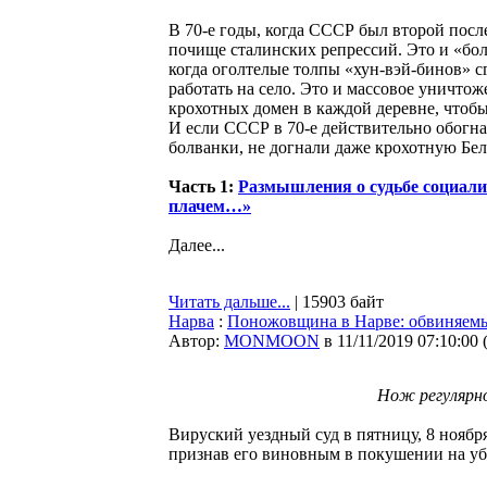
В 70-е годы, когда СССР был второй пос
почище сталинских репрессий. Это и «бо
когда оголтелые толпы «хун-вэй-бинов» 
работать на село. Это и массовое уничтож
крохотных домен в каждой деревне, чтоб
И если СССР в 70-е действительно обогна
болванки, не догнали даже крохотную Бе
Часть 1:
Размышления о судьбе социализ
плачем…»
Далее...
Читать дальше...
| 15903 байт
Нарва
:
Поножовщина в Нарве: обвиняемы
Автор:
MONMOON
в 11/11/2019 07:10:00
Нож регулярно
Вируский уездный суд в пятницу, 8 ноября
признав его виновным в покушении на уб