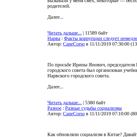
вызывали у меня смех, некоторые — беспо
родителей.
Далее...
Читать дальше...
| 11589 байт
Нарва
:
Факты коррупции следует немедл
Автор:
CaneCorso
в 11/11/2019 07:30:00
(
13
По просьбе Ирины Янович, председателя Н
городского совета был организован учеб
Нарвского городского совета.
Далее...
Читать дальше...
| 5380 байт
Разное
:
Разные судьбы социализма
Автор:
CaneCorso
в 11/11/2019 07:10:00
(
80
Как обновляли социализм в Китае? Давай