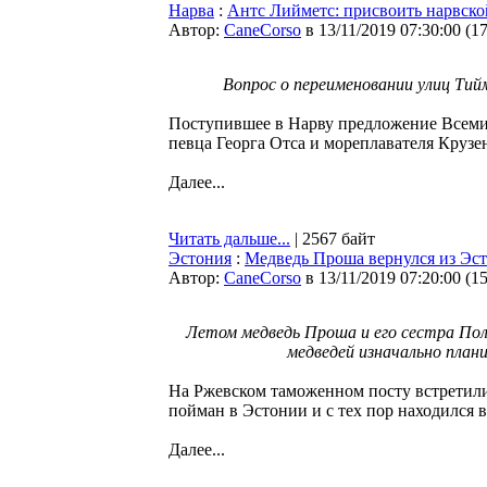
Нарва
:
Антс Лийметс: присвоить нарвской
Автор:
CaneCorso
в 13/11/2019 07:30:00
(
1
Вопрос о переименовании улиц Тий
Поступившее в Нарву предложение Всемир
певца Георга Отса и мореплавателя Крузен
Далее...
Читать дальше...
| 2567 байт
Эстония
:
Медведь Проша вернулся из Эс
Автор:
CaneCorso
в 13/11/2019 07:20:00
(
1
Летом медведь Проша и его сестра Пол
медведей изначально план
На Ржевском таможенном посту встретили
пойман в Эстонии и с тех пор находился 
Далее...