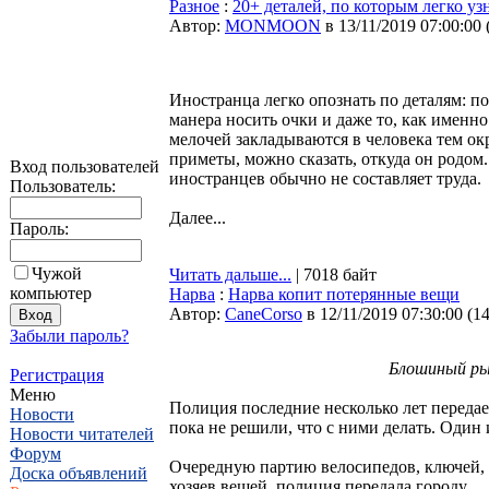
Разное
:
20+ деталей, по которым легко уз
Автор:
MONMOON
в 13/11/2019 07:00:00
Иностранца легко опознать по деталям: п
манера носить очки и даже то, как именн
мелочей закладываются в человека тем ок
приметы, можно сказать, откуда он родом.
Вход пользователей
иностранцев обычно не составляет труда.
Пользователь:
Далее...
Пароль:
Чужой
Читать дальше...
| 7018 байт
компьютер
Нарва
:
Нарва копит потерянные вещи
Автор:
CaneCorso
в 12/11/2019 07:30:00
(
1
Забыли пароль?
Блошиный ры
Регистрация
Меню
Полиция последние несколько лет переда
Новости
пока не решили, что с ними делать. Один
Новости читателей
Форум
Очередную партию велосипедов, ключей, 
Доска объявлений
хозяев вещей, полиция передала городу.