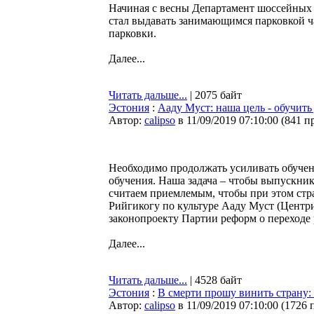
Начиная с весны Департамент шоссейных д
стал выдавать занимающимся парковкой 
парковки.
Далее...
Читать дальше...
| 2075 байт
Эстония
:
Ааду Муст: наша цель - обучить
Автор:
calipso
в 11/09/2019 07:10:00
(
841 п
Необходимо продолжать усиливать обучени
обучения. Наша задача – чтобы выпускник
считаем приемлемым, чтобы при этом стра
Рийгикогу по культуре Ааду Муст (Центри
законопроекту Партии реформ о переходе 
Далее...
Читать дальше...
| 4528 байт
Эстония
:
В смерти прошу винить страну:
Автор:
calipso
в 11/09/2019 07:10:00
(
1726 