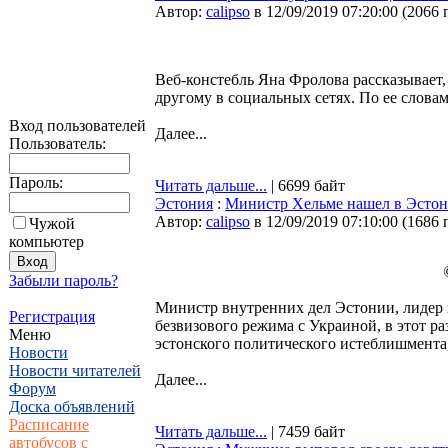
Автор:
calipso
в 12/09/2019 07:20:00
(
2066 
Веб-констебль Яна Фролова рассказывает, 
другому в социальных сетях. По ее словам
Вход пользователей
Далее...
Пользователь:
Пароль:
Читать дальше...
| 6699 байт
Эстония
:
Министр Хельме нашел в Эстони
Автор:
calipso
в 12/09/2019 07:10:00
(
1686 
Чужой
компьютер
Забыли пароль?
Министр внутренних дел Эстонии, лидер
Регистрация
безвизового режима с Украиной, в этот раз
Меню
эстонского политического истеблишмент
Новости
Новости читателей
Далее...
Форум
Доска объявлений
Расписание
Читать дальше...
| 7459 байт
автобусов с