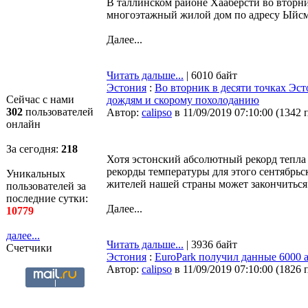
В таллинском районе Хааберсти во вторн
многоэтажный жилой дом по адресу Ыйсмя
Далее...
Читать дальше...
| 6010 байт
Эстония
:
Во вторник в десяти точках Эс
Сейчас с нами
дождям и скорому похолоданию
302
пользователей
Автор:
calipso
в 11/09/2019 07:10:00
(
1342 
онлайн
За сегодня:
218
Хотя эстонский абсолютный рекорд тепла 
рекорды температуры для этого сентябрьс
Уникальных
жителей нашей страны может закончиться
пользователей за
последние сутки:
Далее...
10779
далее...
Читать дальше...
| 3936 байт
Счетчики
Эстония
:
EuroPark получил данные 6000 
Автор:
calipso
в 11/09/2019 07:10:00
(
1826 