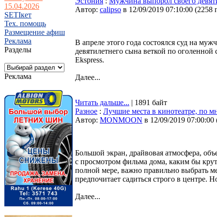
Эстония
:
Мужчина выпорол своего девят
15.04.2026
Автор:
calipso
в 12/09/2019 07:10:00
(
2258 
SETIкет
Тех. помощь
Размещение афиш
Реклама
В апреле этого года состоялся суд на мужч
Разделы
девятилетнего сына веткой по оголенной с
Ekspress.
Реклама
Далее...
Читать дальше...
| 1891 байт
Разное
:
Лучшие места в кинотеатре, по м
Автор:
MONMOON
в 12/09/2019 07:00:00
Большой экран, драйвовая атмосфера, объ
с просмотром фильма дома, каким бы крут
полной мере, важно правильно выбрать м
предпочитает садиться строго в центре. Н
Далее...