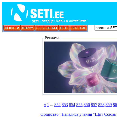
Реклама
«
1
...
852
853
854
855
856
857
858
859
86
Общество
:
Начались учения "Щит Союза-