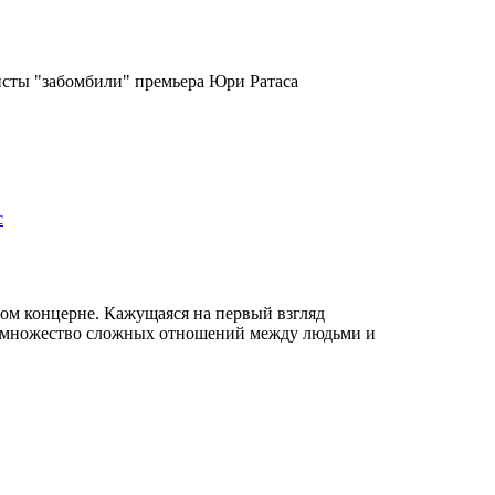
исты "забомбили" премьера Юри Ратаса
с
дном концерне. Кажущаяся на первый взгляд
бе множество сложных отношений между людьми и