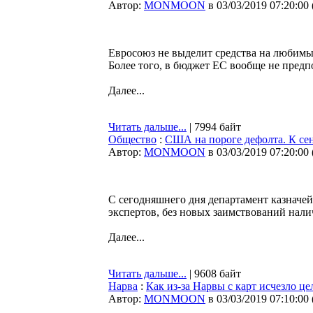
Автор:
MONMOON
в 03/03/2019 07:20:00
Евросоюз не выделит средства на любимы
Более того, в бюджет ЕС вообще не пред
Далее...
Читать дальше...
| 7994 байт
Общество
:
США на пороге дефолта. К сен
Автор:
MONMOON
в 03/03/2019 07:20:00
С сегодняшнего дня департамент казначе
экспертов, без новых заимствований нал
Далее...
Читать дальше...
| 9608 байт
Нарва
:
Как из-за Нарвы с карт исчезло ц
Автор:
MONMOON
в 03/03/2019 07:10:00