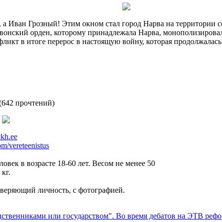
 а Иван Грозный! Этим окном стал город Нарва на территории с
Ливонский орден, которому принадлежала Нарва, монополизиров
ликт в итоге перерос в настоящую войну, которая продолжалась 
(
642 прочтений
)
vkh.ee
m/vereteenistus
век в возрасте 18-60 лет. Весом не менее 50
кг.
оверяющий личность, с фотографией.
одственниками или государством". Во время дебатов на ЭТВ реф