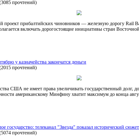
(
3085 прочтений
)
й проект прибалтийских чиновников — железную дорогу Rail Bal
полагается включать дорогостоящие инициативы стран Восточно
тябрю у казначейства закончатся деньги
(
2015 прочтений
)
йства США не имеет права увеличивать государственный долг, д
ичности американскому Минфину хватит максимум до конца авгус
елое государство: телеканал "Звезда" показал исторический сюже
(
5074 прочтений
)