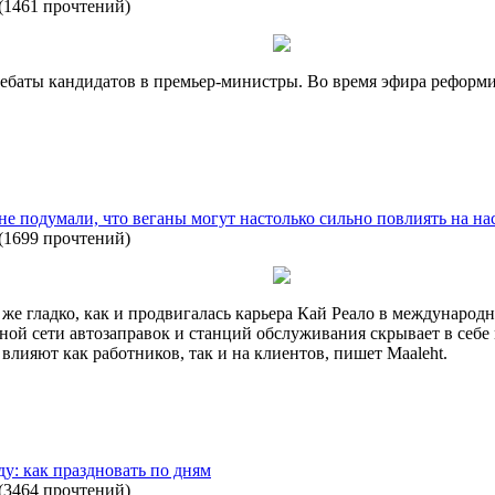
(
1461 прочтений
)
ебаты кандидатов в премьер-министры. Во время эфира реформ
 не подумали, что веганы могут настолько сильно повлиять на на
(
1699 прочтений
)
к же гладко, как и продвигалась карьера Кай Реало в междунаро
тной сети автозаправок и станций обслуживания скрывает в се
влияют как работников, так и на клиентов, пишет Maaleht.
ду: как праздновать по дням
(
3464 прочтений
)