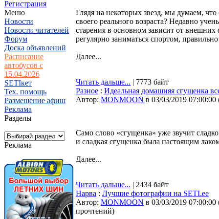
Регистрация
Меню
Глядя на некоторых звезд, мы думаем, что 
Новости
своего реального возраста? Недавно учен
Новости читателей
старения в основном зависит от внешних ф
Форум
регулярно заниматься спортом, правильно 
Доска объявлений
Расписание
Далее...
автобусов с
15.04.2026
Читать дальше...
| 7773 байт
SETIкет
Разное
:
Идеальная домашняя сгущенка все
Тех. помощь
Автор:
MONMOON
в 03/03/2019 07:00:00
Размещение афиш
Реклама
Разделы
Само слово «сгущенка» уже звучит сладко
и сладкая сгущенка была настоящим лаком
Реклама
Далее...
Читать дальше...
| 2434 байт
Нарва
:
Лучшие фотографии на SETI.ee
Автор:
MONMOON
в 03/03/2019 07:00:00
прочтений
)