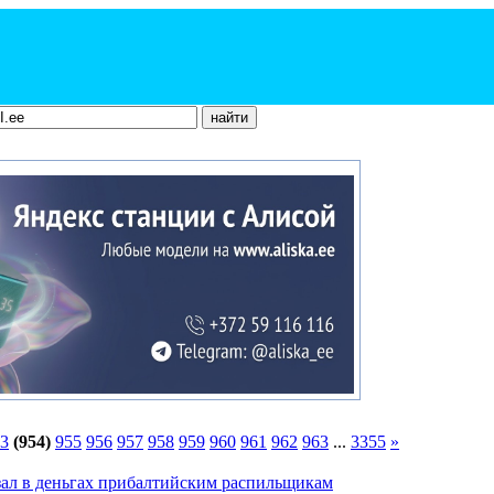
3
(954)
955
956
957
958
959
960
961
962
963
...
3355
»
зал в деньгах прибалтийским распильщикам