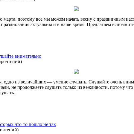
о марта, поэтому все мы можем начать весну с праздничным на
празднования актуальны и в наше время. Предлагаем вспомнить
лушайте внимательно
прочтений
)
ся, одно из величайших — умение слушать. Слушайте очень внима
лчали, не продолжаете слушать только из вежливости, потому чт
лушать.
оторых что-то пошло не так
рочтений
)