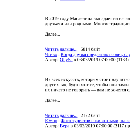
В 2019 году Масленица выпадает на начал
друзьями или родными. Многие традиции 
Далее...
Читать дальше...
| 5814 байт
Чтиво
:
Когда друзья предлагают совет, с
Автор:
OllySa
в 03/03/2019 07:00:00
(
1133 
Из всех искусств, которым стоит научить
других так, будто хотите, чтобы они замо
их ничего не говорить — вам не хочется с
Далее...
Читать дальше...
| 2172 байт
Юмор
:
Фото туристов с животными, на к
Автор:
Bepa
в 03/03/2019 07:00:00
(
3117 п