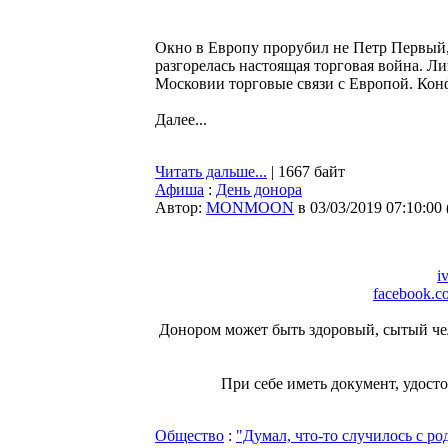
Окно в Европу прорубил не Петр Первый,
разгорелась настоящая торговая война. 
Московии торговые связи с Европой. Конф
Далее...
Читать дальше...
| 1667 байт
Афиша
:
День донора
Автор:
MONMOON
в 03/03/2019 07:10:00
i
facebook.co
Донором может быть здоровый, сытый чело
При себе иметь документ, удост
Общество
:
"Думал, что-то случилось с р