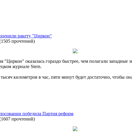
ооценили ракету "Циркон"
(
1505 прочтений
)
я "Циркон" оказалась гораздо быстрее, чем полагали западные э
цком журнале Stern.
 тысяч километров в час, пяти минут будет достаточно, чтобы о
олосовании победила Партия реформ
(
1607 прочтений
)