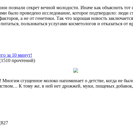
они познали секрет вечной молодости. Иначе как объяснить тот ф
ыми было проведено исследование, которое подтвердило: люди с
акторов, а не от генетики. Так что хорошая новость заключается
питаться, пользоваться услугами косметологов и отказаться от 
го за 10 минут!
(
1510 прочтений
)
! Многим сгущенное молоко напоминает о детстве, когда не был
ством… К тому же, в ней нет дрожжей, муки, пищевых добавок, 
(
827