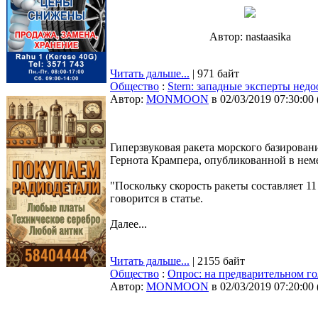
Автор: nastaasika
Читать дальше...
| 971 байт
Общество
:
Stern: западные эксперты нед
Автор:
MONMOON
в 02/03/2019 07:30:00
Гиперзвуковая ракета морского базировани
Гернота Крампера, опубликованной в неме
"Поскольку скорость ракеты составляет 11
говорится в статье.
Далее...
Читать дальше...
| 2155 байт
Общество
:
Опрос: на предварительном г
Автор:
MONMOON
в 02/03/2019 07:20:00