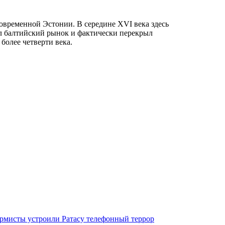
овременной Эстонии. В середине XVI века здесь
ал балтийский рынок и фактически перекрыл
более четверти века.
ормисты устроили Ратасу телефонный террор