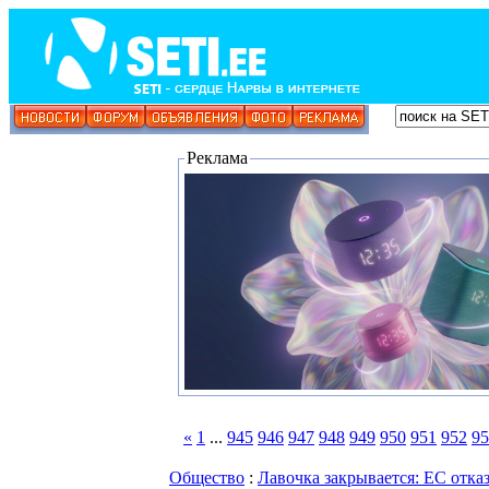
Реклама
«
1
...
945
946
947
948
949
950
951
952
95
Общество
:
Лавочка закрывается: ЕС отка