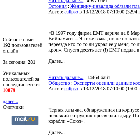
Читать дальше...
| 4997 байт
Эстония
:
Женщину-инвалида обязали плат
Автор:
calipso
в 13/12/2018 07:10:00
(
3294 
«В 1997 году фирма ЕМТ дарила на 8 Мар
Вийнамяги. – Я тоже взяла, но не пользов
Сейчас с нами
переезда кто-то то ли украл ее у меня, то 
192
пользователей
крон». Спустя десять лет (!) EMT подала 
онлайн
Далее...
За сегодня:
281
Уникальных
Читать дальше...
| 14464 байт
пользователей за
Общество
:
Эксперты оценили данные кос
последние сутки:
Автор:
calipso
в 13/12/2018 07:10:00
(
1500 
10879
далее...
Счетчики
Черная затычка, обнаруженная на корпусе
неловкий сотрудник просверлил дыру. По
корабли «Союз».
Далее...