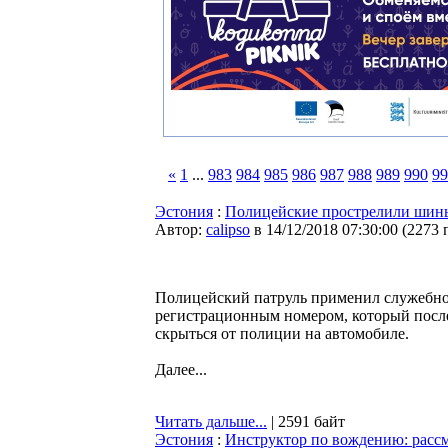
«
1
...
983
984
985
986
987
988
989
990
99
Эстония
:
Полицейские прострелили шины
Автор:
calipso
в 14/12/2018 07:30:00
(
2273 
Полицейский патруль применил служебное
регистрационным номером, который после
скрыться от полиции на автомобиле.
Далее...
Читать дальше...
| 2591 байт
Эстония
:
Инструктор по вождению: рассм