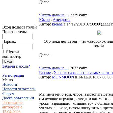
Далее...
Читать дальше...
| 2379 байт
Юмор
:
Анекдоты
Автор:
kreana
в 14/12/2018 07:00:00
(
2332 
Вход пользователей
Пользователь:
Это пока нет детей – ты жаворонок или 
Пароль:
зомби.
Чужой
Далее...
компьютер
Забыли пароль?
Читать дальше...
| 2073 байт
Разное
:
Ученые назвали три самых важных
Регистрация
Автор:
MONMOON
в 14/12/2018 07:00:00
Меню
Новости
Новости читателей
Форум
Мы мечтаем о том, чтобы вырастить дете
Доска объявлений
им лучшие игрушки, отводим как можно р
Расписание
уроки, взращивая «компьютер» с большим
автобусов с
учиться в школе, потом поступить в прес
15.04.2026
души чувствуем, что не в одной учебе тут 