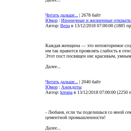
Читать дальше...
| 2678 байт
Юмор
:
Ироничные и жизненные открытки,
Автор:
Bepa
в 13/12/2018 07:00:00
(
1885 п
Каждая женщина — это неповторимое соз
им так нравится проявлять слабость в от
Этот пост посвящен им: красивым, умным
Далее...
Читать дальше...
| 2040 байт
Юмор
:
Анекдоты
Автор:
kreana
в 13/12/2018 07:00:00
(
2250 
- Любаня, если ты поделишься со мной се
цементной промышленности!
Далее...