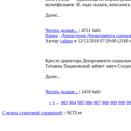
мультфильмов. И, надо сказать, вписались
Далее...
Читать дальше...
| 4551 байт
Нарва
:
Директором Департамента социал
Автор:
calipso
в 12/12/2018 07:20:00
(
2160 
Кресло директора Департамента социальн
Татьяны Пацановской займет завуч Солди
Далее...
Читать дальше...
| 2410 байт
«
1
...
983
984
985
986
987
988
989
990
99
Сделать стартовой страницей
:: SETI.ee