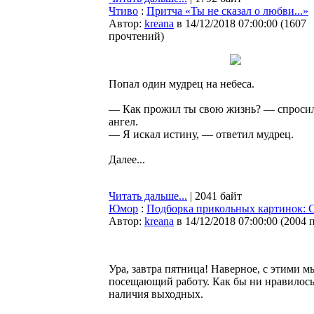
Чтиво
:
Притча «Ты не сказал о любви...»
Автор:
kreana
в 14/12/2018 07:00:00
(
1607
прочтений
)
Попал один мудрец на небеса.
— Как прожил ты свою жизнь? — спросил
ангел.
— Я искал истину, — ответил мудрец.
Далее...
Читать дальше...
| 2041 байт
Юмор
:
Подборка прикольных картинок: 
Автор:
kreana
в 14/12/2018 07:00:00
(
2004 
Ура, завтра пятница! Наверное, с этими 
посещающий работу. Как бы ни нравилось 
наличия выходных.