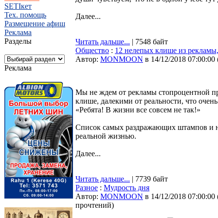
SETIкет
Тех. помощь
Далее...
Размещение афиш
Реклама
Разделы
Читать дальше...
| 7548 байт
Общество
:
12 нелепых клише из рекламы,
Автор:
MONMOON
в 14/12/2018 07:00:00
Реклама
Мы не ждем от рекламы стопроцентной пр
клише, далекими от реальности, что очень
«Ребята! В жизни все совсем не так!»
Список самых раздражающих штампов и не
реальной жизнью.
Далее...
Читать дальше...
| 7739 байт
Разное
:
Мудрость дня
Автор:
MONMOON
в 14/12/2018 07:00:00
прочтений
)