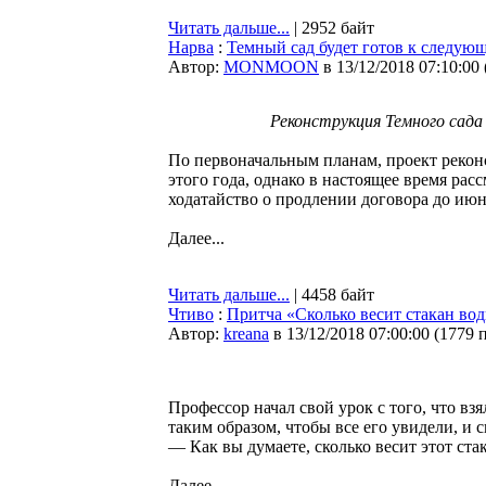
Читать дальше...
| 2952 байт
Нарва
:
Темный сад будет готов к следую
Автор:
MONMOON
в 13/12/2018 07:10:00
Реконструкция Темного сада 
По первоначальным планам, проект рекон
этого года, однако в настоящее время ра
ходатайство о продлении договора до июн
Далее...
Читать дальше...
| 4458 байт
Чтиво
:
Притча «Сколько весит стакан во
Автор:
kreana
в 13/12/2018 07:00:00
(
1779 
Профессор начал свой урок с того, что вз
таким образом, чтобы все его увидели, и 
— Как вы думаете, сколько весит этот ста
Далее...