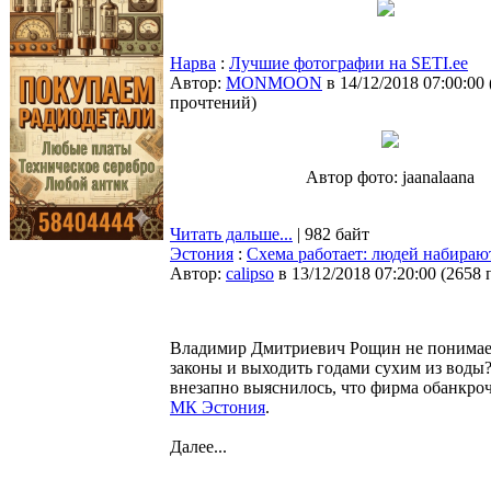
Нарва
:
Лучшие фотографии на SETI.ee
Автор:
MONMOON
в 14/12/2018 07:00:00
прочтений
)
Автор фото: jaanalaana
Читать дальше...
| 982 байт
Эстония
:
Схема работает: людей набирают
Автор:
calipso
в 13/12/2018 07:20:00
(
2658 
Владимир Дмитриевич Рощин не понимает:
законы и выходить годами сухим из воды
внезапно выяснилось, что фирма обанкроч
МК Эстония
.
Далее...