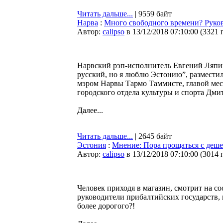
Читать дальше...
| 9559 байт
Нарва
:
Много свободного времени? Руков
Автор:
calipso
в 13/12/2018 07:10:00
(
3321 
Нарвский рэп-исполнитель Евгений Ляпин
русский, но я люблю Эстонию”, разместил
мэром Нарвы Тармо Таммисте, главой ме
городского отдела культуры и спорта Дм
Далее...
Читать дальше...
| 2645 байт
Эстония
:
Мнение: Пора прощаться с деше
Автор:
calipso
в 13/12/2018 07:10:00
(
3014 
Человек приходя в магазин, смотрит на со
руководители прибалтийских государств, 
более дорогого?!