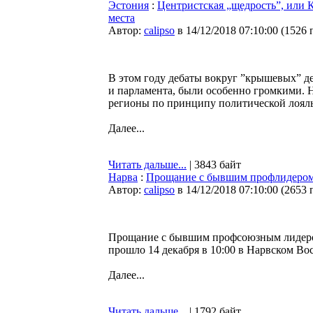
Эстония
:
Центристская „щедрость”, или К
места
Автор:
calipso
в 14/12/2018 07:10:00
(
1526 
В этом году дебаты вокруг ”крышевых” де
и парламента, были особенно громкими. 
регионы по принципу политической лояль
Далее...
Читать дальше...
| 3843 байт
Нарва
:
Прощание с бывшим профлидером 
Автор:
calipso
в 14/12/2018 07:10:00
(
2653 
Прощание с бывшим профсоюзным лидеро
прошло 14 декабря в 10:00 в Нарвском Во
Далее...
Читать дальше...
| 1792 байт