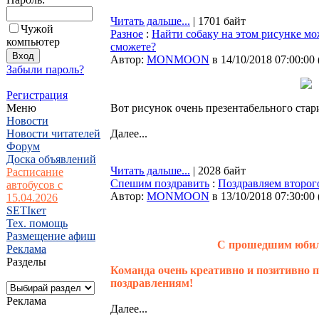
Читать дальше...
| 1701 байт
Чужой
Разное
:
Найти собаку на этом рисунке м
компьютер
сможете?
Автор:
MONMOON
в 14/10/2018 07:00:00
Забыли пароль?
Регистрация
Меню
Вот рисунок очень презентабельного стари
Новости
Новости читателей
Далее...
Форум
Доска объявлений
Читать дальше...
| 2028 байт
Расписание
Спешим поздравить
:
Поздравляем второго
автобусов с
Автор:
MONMOON
в 13/10/2018 07:30:00
15.04.2026
SETIкет
Тех. помощь
Размещение афиш
С прошедшим юбиле
Реклама
Разделы
Команда очень креативно и позитивно п
поздравлениям!
Реклама
Далее...