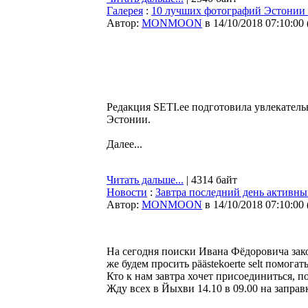
Галерея
:
10 лучших фотографий Эстонии 
Автор:
MONMOON
в 14/10/2018 07:10:00
Редакция SETI.ee подготовила увлекател
Эстонии.
Далее...
Читать дальше...
| 4314 байт
Новости
:
Завтра последний день активн
Автор:
MONMOON
в 14/10/2018 07:10:00
На сегодня поиски Ивана Фёдоровича зако
же будем просить päästekoerte selt помогат
Кто к нам завтра хочет присоединиться, 
Жду всех в Йыхви 14.10 в 09.00 на заправ