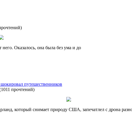
прочтений
)
 него. Оказалось, она была без ума и до
 шокировал путешественников
(
1011 прочтений
)
анд, который снимает природу США, запечатлел с дрона разно