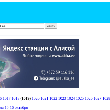
6
1017
1018
(1019)
1020
1021
1022
1023
1024
1025
1026
1027
102
на 15-16 октября