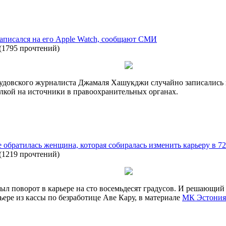
писался на его Apple Watch, сообщают СМИ
(
1795 прочтений
)
удовского журналиста Джамаля Хашукджи случайно записались н
ылкой на источники в правоохранительных органах.
е обратилась женщина, которая собиралась изменить карьеру в 72
(
1219 прочтений
)
был поворот в карьере на сто восемьдесят градусов. И решающий
рьере из кассы по безработице Аве Кару, в материале
МК Эстония