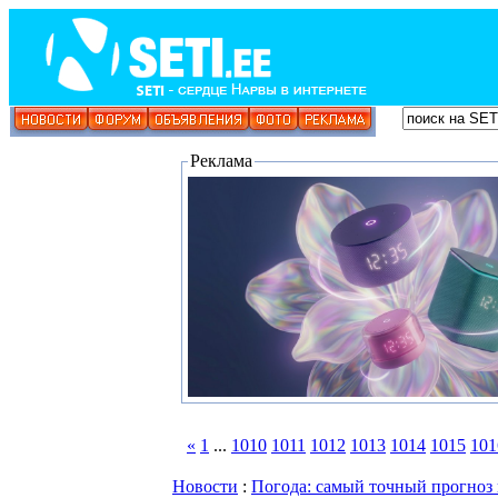
Реклама
«
1
...
1010
1011
1012
1013
1014
1015
101
Новости
:
Погода: самый точный прогноз 