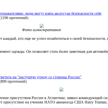
отражателями: люди могут взять аксессуар безопасности себе
(
1196 прочтений
)
Фото иллюстративное
т каждый, кто еще не успел позаботиться о своей безопасности,
лемент одежды. Он позволяет стать более заметным для автомоб
ветить на "растущую угрозу со стороны России"
(
899 прочтений
)
ление присутствия России в Атлантике, заявил командующий с
анет присутствие на учениях НАТО авианосца США Harry Truman,