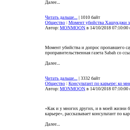
Далее...
Читать дальше...
| 1010 байт
Общество
:
Момент убийства Хашукджи за
Автор:
MONMOON
в 14/10/2018 07:10:00
Момент убийства и допрос пропавшего са
проправительственная газета Sabah со сс
Далее...
Читать дальше...
| 3332 байт
Общество
:
Консультант по карьере: ко мн
Автор:
MONMOON
в 14/10/2018 07:10:00
«Как и у многих других, и в моей жизни 
карьере», рассказывает консультант по ка
Далее...