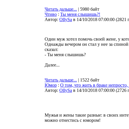
Читать дальше...
| 5980 байт
Чтиво
:
Ты меня слышишь?!
Автор:
OllySa
в 14/10/2018 07:00:00
(
2821 
Один муж хотел помочь своей жене, у кот
Однажды вечером он стал у нее за спино
сказал:
- Ты меня слышишь?
Далее...
Читать дальше...
| 1522 байт
Юмор
:
О том, что жить в браке непросто,
Автор:
OllySa
в 14/10/2018 07:00:00
(
2726 
Мужья и жены такие разные: в своих инте
можно отнестись с юмором!