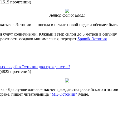
(
1515 прочтений
)
Автор фото: ilhaz1
жаться в Эстонии — погода в начале новой недели обещает быть
 будут солнечными. Южный ветер силой до 5 метров в секунду п
ероятность осадков минимальная, передает
Sputnik Эстония
.
рых людей в Эстонии два гражданства?
(
4825 прочтений
)
а «Два лучше одного» насчет гражданства российского и эстонск
 браке, пишет читательница
"МК-Эстонии"
Майе.