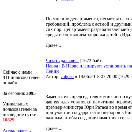
По мнению департамента, несмотря на сн
требований, проблема с астмой и другими
сих пор. Департамент разрабатывает мет
среды и состоянием здоровья детей в Ида
Далее...
Читать дальше...
| 1672 байт
Нарва
:
В Нарве планируют установить пам
Ленин
Сейчас с нами
Автор:
calipso
в 19/06/2018 07:20:00
(
1629 
411
пользователей
онлайн
За сегодня:
3095
Заместитель председателя комиссии по ку
давняя идея установки памятника первом
Уникальных
премьер-министра Юри Ратаса во время его
пользователей за
при участии государства до выборов в Р
последние сутки:
важным, чтобы создание памятника согла
10829
Далее...
Arena
,
далее...