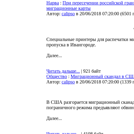
Нарва
:
При пересечении российской гран
миграционные карты
Автор:
calipso
в 20/06/2018 07:20:00
(
6501 
Специальные принтеры для распечатки м
пропуска в Ивангороде.
Далее...
Читать дальше...
| 921 байт
Общество
:
Миграционный скандал в США:
Автор:
calipso
в 20/06/2018 07:20:00
(
1339 
В США разгорается миграционный сканада
пограничного режима предъявляют обвине
Далее...
Читать дальше...
| 4108 байт