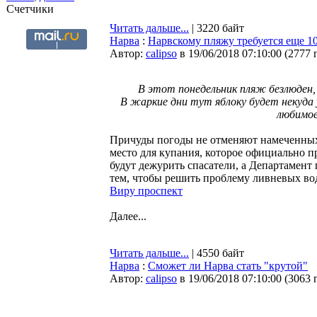
Счетчики
Читать дальше...
| 3220 байт
Нарва
:
Нарвскому пляжу требуется еще 10
Автор:
calipso
в 19/06/2018 07:10:00
(
2777 
В этот понедельник пляж безлюден,
В жаркие дни тут яблоку будет некуда
любимое
Причуды погоды не отменяют намеченных 
место для купания, которое официально пр
будут дежурить спасатели, а Департамент 
тем, чтобы решить проблему ливневых во
Виру проспект
Далее...
Читать дальше...
| 4550 байт
Нарва
:
Сможет ли Нарва стать "крутой"
Автор:
calipso
в 19/06/2018 07:10:00
(
3063 