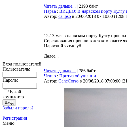
Читать дальше...
| 2193 байт
Нарва
:
ВИДЕО: В нарвском порту Кулгу п
Автор:
calipso
в 20/06/2018 07:10:00
(
1208 
12-13 мая в нарвском порту Кулгу прошла 
Соревнования прошли в детском классе я
Нарвский яхт-клуб.
Далее...
Вход пользователей
Пользователь:
Читать дальше...
| 786 байт
Чтиво
:
Притча об унынии
Пароль:
Автор:
CaneCorso
в 20/06/2018 07:00:00
(
2
Чужой
компьютер
Забыли пароль?
Регистрация
Меню