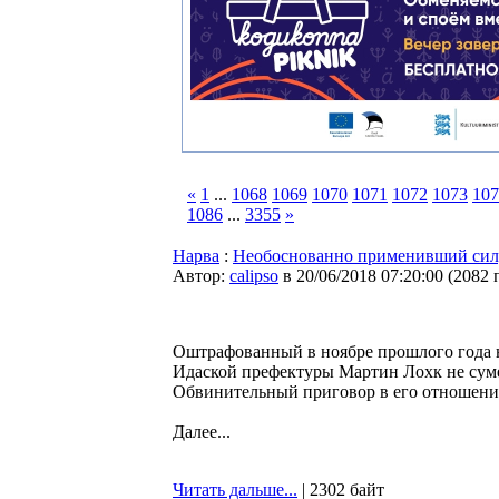
«
1
...
1068
1069
1070
1071
1072
1073
107
1086
...
3355
»
Нарва
:
Необоснованно применивший сил
Автор:
calipso
в 20/06/2018 07:20:00
(
2082 
Оштрафованный в ноябре прошлого года н
Идаской префектуры Мартин Лохк не сумел
Обвинительный приговор в его отношении
Далее...
Читать дальше...
| 2302 байт