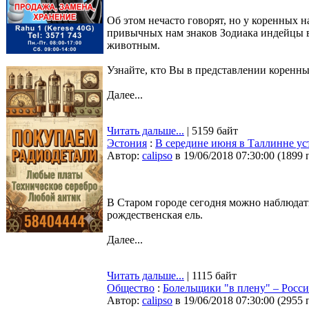
Об этом нечасто говорят, но у коренных 
привычных нам знаков Зодиака индейцы в
животным.
Узнайте, кто Вы в представлении коренн
Далее...
Читать дальше...
| 5159 байт
Эстония
:
В середине июня в Таллинне уст
Автор:
calipso
в 19/06/2018 07:30:00
(
1899 
В Старом городе сегодня можно наблюдат
рождественская ель.
Далее...
Читать дальше...
| 1115 байт
Общество
:
Болельщики "в плену" – Росс
Автор:
calipso
в 19/06/2018 07:30:00
(
2955 