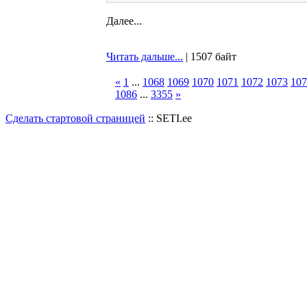
Далее...
Читать дальше...
| 1507 байт
«
1
...
1068
1069
1070
1071
1072
1073
107
1086
...
3355
»
Сделать стартовой страницей
:: SETI.ee