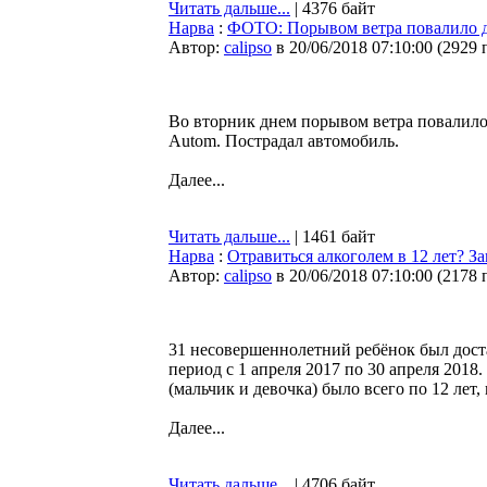
Читать дальше...
| 4376 байт
Нарва
:
ФОТО: Порывом ветра повалило д
Автор:
calipso
в 20/06/2018 07:10:00
(
2929 
Во вторник днем порывом ветра повалило
Autom. Пострадал автомобиль.
Далее...
Читать дальше...
| 1461 байт
Нарва
:
Отравиться алкоголем в 12 лет? З
Автор:
calipso
в 20/06/2018 07:10:00
(
2178 
31 несовершеннолетний ребёнок был дост
период с 1 апреля 2017 по 30 апреля 2018
(мальчик и девочка) было всего по 12 лет
Далее...
Читать дальше...
| 4706 байт