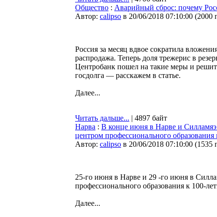
Общество
:
Аварийный сброс: почему Рос
Автор:
calipso
в 20/06/2018 07:10:00
(
2000 
Россия за месяц вдвое сократила вложен
распродажа. Теперь доля трежерис в резе
Центробанк пошел на такие меры и решит
госдолга — расскажем в статье.
Далее...
Читать дальше...
| 4897 байт
Нарва
:
В конце июня в Нарве и Силламя
центром профессионального образования
Автор:
calipso
в 20/06/2018 07:10:00
(
1535 
25-го июня в Нарве и 29 -го июня в Сил
профессионального образования к 100-ле
Далее...