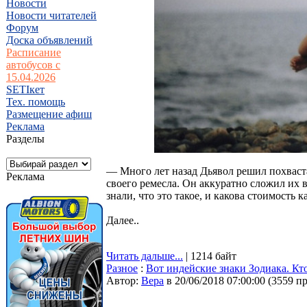
Новости
Новости читателей
Форум
Доска объявлений
Расписание
автобусов с
15.04.2026
SETIкет
Тех. помощь
Размещение афиш
Реклама
Разделы
— Много лет назад Дьявол решил похваст
Реклама
своего ремесла. Он аккуратно сложил их 
знали, что это такое, и какова стоимость к
Далее..
Читать дальше...
| 1214 байт
Разное
:
Вот индейские знаки Зодиака. Кто
Автор:
Bepa
в 20/06/2018 07:00:00
(
3559 п