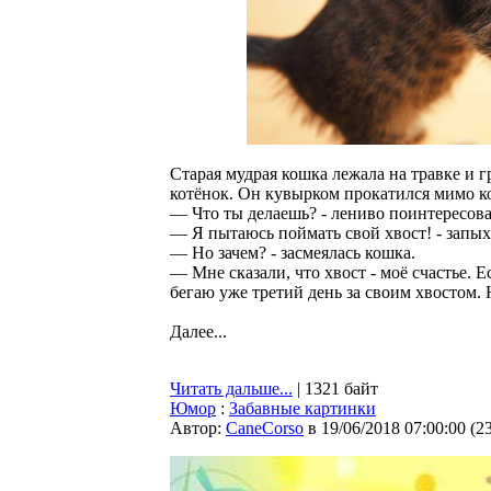
Старая мудрая кошка лежала на травке и 
котёнок. Он кувырком прокатился мимо ко
— Что ты делаешь? - лениво поинтересова
— Я пытаюсь поймать свой хвост! - запых
— Но зачем? - засмеялась кошка.
— Мне сказали, что хвост - моё счастье. Е
бегаю уже третий день за своим хвостом. Н
Далее...
Читать дальше...
| 1321 байт
Юмор
:
Забавные картинки
Автор:
CaneCorso
в 19/06/2018 07:00:00
(
2