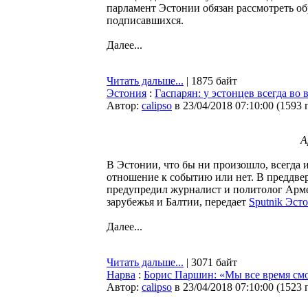
парламент Эстонии обязан рассмотреть о
подписавшихся.
Далее...
Читать дальше...
| 1875 байт
Эстония
:
Гаспарян: у эстонцев всегда во 
Автор:
calipso
в 23/04/2018 07:10:00
(
1593 
А
В Эстонии, что бы ни произошло, всегда и
отношение к событию или нет. В преддве
предупредил журналист и политолог Арме
зарубежья и Балтии, передает
Sputnik Эст
Далее...
Читать дальше...
| 3071 байт
Нарва
:
Борис Паршин: «Мы все время смот
Автор:
calipso
в 23/04/2018 07:10:00
(
1523 