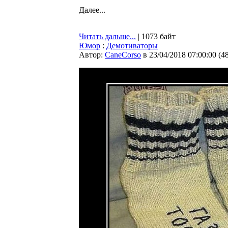
Далее...
Читать дальше...
| 1073 байт
Юмор
:
Демотиваторы
Автор:
CaneCorso
в 23/04/2018 07:00:00
(
4