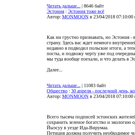
Читать дальше...
| 8646 байт
Эстония
:
Эстония тоже всё
Автор:
MONMOON
в 23/04/2018 07:10:00
Как ни грустно признавать, но Эстония - 
страну. Здесь вас ждет немного внутренне
недавно я подводил польские итоги, а те
посты, и подвожу черту уже под очередны
мы туда вообще поехали, и что делать в Э
Далее...
Читать дальше...
| 11083 байт
Общество
:
30 апреля - последний день, к
Автор:
MONMOON
в 23/04/2018 07:10:00
Всего тысяча подписей эстонских жителе
сохранить зеленое богатство и экологию 
Йыэсуу в уезде Ида-Вирумаа.
Петиция должна получить необходимое чис