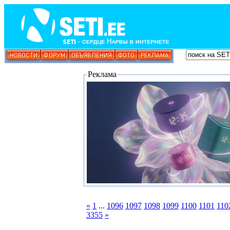
Реклама
«
1
...
1096
1097
1098
1099
1100
1101
110
3355
»