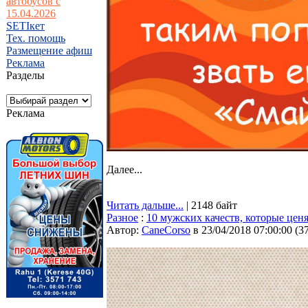
автобусов с
15.04.2026
SETIкет
Тех. помощь
Размещение афиш
Реклама
Разделы
Реклама
Далее...
Читать дальше...
| 2148 байт
Разное
:
10 мужских качеств, которые це
Автор:
CaneCorso
в 23/04/2018 07:00:00
(
3