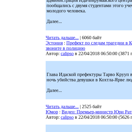
администрация Ида-Вирумааского центра 
пообщались с двумя студентами этого уч
молодого человека.
Далее...
Читать дальше...
| 6060 байт
Эстония
:
Префект по следам трагедии в К
звоните в полицию
Автор:
calipso
в 22/04/2018 06:50:00
(
3871 
Глава Идаской префектуры Тарво Крууп в 
ночь убийства девушки в Кохтла-Ярве лю
Далее...
Читать дальше...
| 2525 байт
Юмор
:
Видео: Премьер-министр Юри Рата
Автор:
calipso
в 22/04/2018 06:50:00
(
5626 