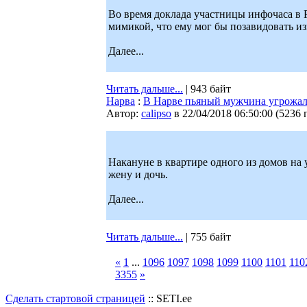
Во время доклада участницы инфочаса в
мимикой, что ему мог бы позавидовать и
Далее...
Читать дальше...
| 943 байт
Нарва
:
В Нарве пьяный мужчина угрожал 
Автор:
calipso
в 22/04/2018 06:50:00
(
5236 
Накануне в квартире одного из домов на
жену и дочь.
Далее...
Читать дальше...
| 755 байт
«
1
...
1096
1097
1098
1099
1100
1101
110
3355
»
Сделать стартовой страницей
:: SETI.ee