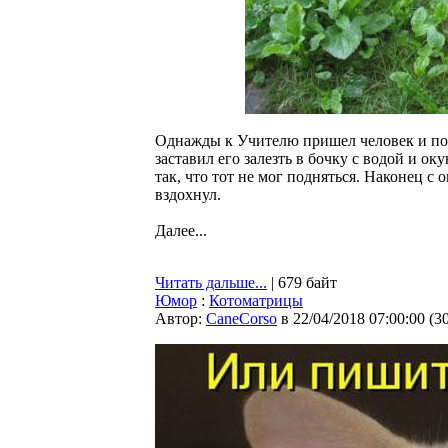
Однажды к Учителю пришел человек и поп
заставил его залезть в бочку с водой и ок
так, что тот не мог подняться. Наконец с
вздохнул.
Далее...
Читать дальше...
| 679 байт
Юмор
:
Котоматрицы
Автор:
CaneCorso
в 22/04/2018 07:00:00
(
3