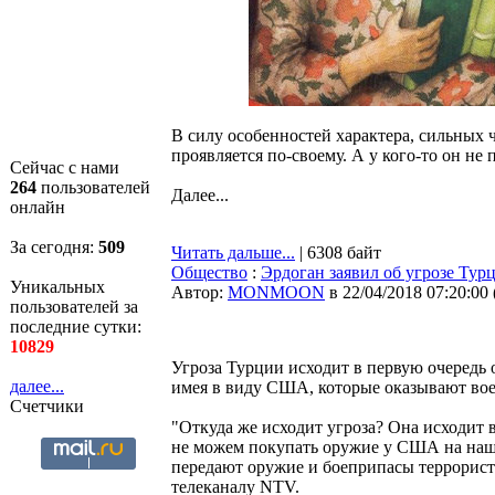
В силу особенностей характера, сильных ч
проявляется по-своему. А у кого-то он не 
Сейчас с нами
264
пользователей
Далее...
онлайн
За сегодня:
509
Читать дальше...
| 6308 байт
Общество
:
Эрдоган заявил об угрозе Ту
Уникальных
Автор:
MONMOON
в 22/04/2018 07:20:00
пользователей за
последние сутки:
10829
Угроза Турции исходит в первую очередь 
далее...
имея в виду США, которые оказывают во
Счетчики
"Откуда же исходит угроза? Она исходит
не можем покупать оружие у США на наш
передают оружие и боеприпасы террорист
телеканалу NTV.