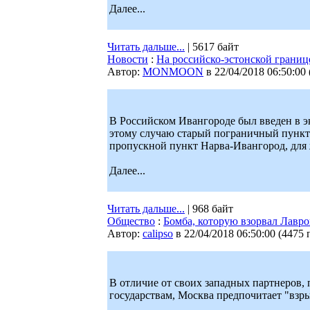
Далее...
Читать дальше...
| 5617 байт
Новости
:
На российско-эстонской грани
Автор:
MONMOON
в 22/04/2018 06:50:00
В Российском Ивангороде был введен в 
этому случаю старый пограничный пункт 
пропускной пункт Нарва-Ивангород, для
Далее...
Читать дальше...
| 968 байт
Общество
:
Бомба, которую взорвал Лавро
Автор:
calipso
в 22/04/2018 06:50:00
(
4475 
В отличие от своих западных партнеров,
государствам, Москва предпочитает "взры