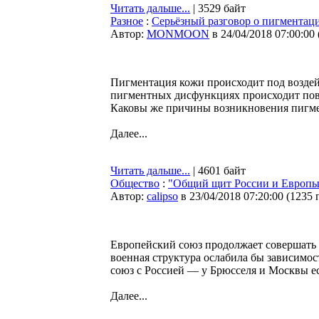
Читать дальше...
| 3529 байт
Разное
:
Серьёзный разговор о пигментац
Автор:
MONMOON
в 24/04/2018 07:00:00
Пигментация кожи происходит под возде
пигментных дисфункциях происходит пов
Каковы же причины возникновения пигм
Далее...
Читать дальше...
| 4601 байт
Общество
:
"Общий щит России и Европы"
Автор:
calipso
в 23/04/2018 07:20:00
(
1235 
Европейский союз продолжает совершать
военная структура ослабила бы зависим
союз с Россией — у Брюсселя и Москвы е
Далее...