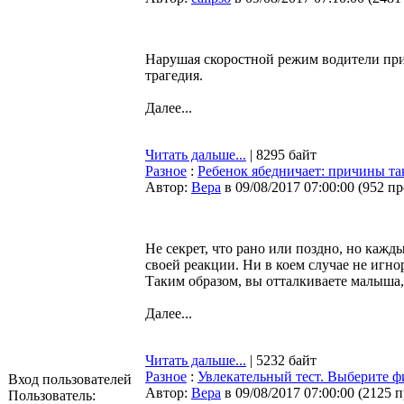
Нарушая скоростной режим водители прид
трагедия.
Далее...
Читать дальше...
| 8295 байт
Разное
:
Ребенок ябедничает: причины та
Автор:
Bepa
в 09/08/2017 07:00:00
(
952 п
Не секрет, что рано или поздно, но каж
своей реакции. Ни в коем случае не игно
Таким образом, вы отталкиваете малыша, 
Далее...
Читать дальше...
| 5232 байт
Разное
:
Увлекательный тест. Выберите фи
Вход пользователей
Автор:
Bepa
в 09/08/2017 07:00:00
(
2125 
Пользователь: