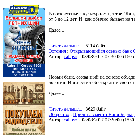
В воскресенье в культурном центре ”Линдак
от 5 до 12 лет. И, как обычно бывает на 
Далее...
Читать дальше...
| 5114 байт
Эстония
:
Открывающийся осенью банк Co
Автор:
calipso
в 08/08/2017 07:30:00
(
1605
Новый банк, созданный на основе объеди
логотип. И известил об открытии своих 
Далее...
Читать дальше...
| 3629 байт
Общество
:
Причина смерти Вани Берлади
Автор:
calipso
в 08/08/2017 07:20:00
(
1530