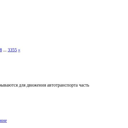
8
...
3355
»
крываются для движения автотранспорта часть
инне