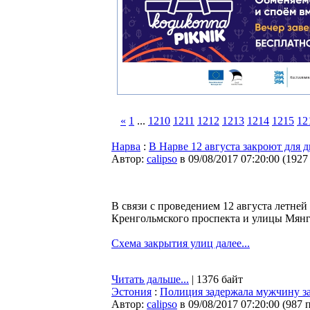
«
1
...
1210
1211
1212
1213
1214
1215
12
Нарва
:
В Нарве 12 августа закроют для 
Автор:
calipso
в 09/08/2017 07:20:00
(
1927
В связи с проведением 12 августа летне
Кренгольмского проспекта и улицы Мянгу
Схема закрытия улиц далее...
Читать дальше...
| 1376 байт
Эстония
:
Полиция задержала мужчину за
Автор:
calipso
в 09/08/2017 07:20:00
(
987 