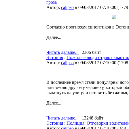
гроза
Автор:
calipso
в 09/08/2017 07:10:00
(
1779
Согласно прогнозам синоптиков в Эстони
Далее...
Читать дальше...
| 2306 байт
Эстония
:
Пожилые люди отдают квартиры
Автор:
calipso
в 09/08/2017 07:10:00
(
1708
В последнее время стали популярны дого
или землю другому человеку, который об
выкинуть на улицу и оставить без жилья
Далее...
Читать дальше...
| 13248 байт
Эстония
:
Полиция: Отговорки водителей
Автор:
calipso
в 09/08/2017 07:10:00
(
2481