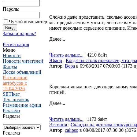
Пароль:
Сложно даже представить, сколько ассоци
Чужой компьютер
мы предлагаем вам узнать, чего же вам н
имеет довольно серьезное описание. Итак
Забыли пароль?
Далее...
Регистрация
Меню
Читать дальше...
| 4210 байт
Новости
Юмор
:
Когда ты столь прекрасен, что да
Новости читателей
Автор:
Bepa
в 09/08/2017 07:00:00
(
1173 
Форум
Доска объявлений
Расписание
автобусов с
Корелла-нянька поет двухнедельному мла
15.04.2026
птицей.
SETIкет
Тех. помощь
Далее...
Размещение афиш
Реклама
Разделы
Читать дальше...
| 1173 байт
Эстония
:
Скандал на детском конкурсе 
Автор:
calipso
в 08/08/2017 07:30:00
(
3076
Реклама