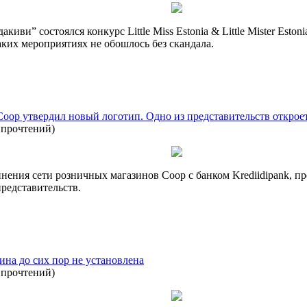
иви” состоялся конкурс Little Miss Estonia & Little Mister Eston
таких мероприятиях не обошлось без скандала.
op утвердил новый логотип. Одно из представительств откроет
 прочтений
)
нения сети розничных магазинов Coop с банком Krediidipank, п
представительств.
на до сих пор не установлена
 прочтений
)