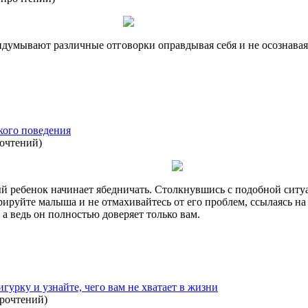
умывают различные отговорки оправдывая себя и не осознавая, 
кого поведения
рочтений
)
дый ребенок начинает ябедничать. Столкнувшись с подобной сит
рируйте малыша и не отмахивайтесь от его проблем, ссылаясь на
а ведь он полностью доверяет только вам.
гурку и узнайте, чего вам не хватает в жизни
прочтений
)