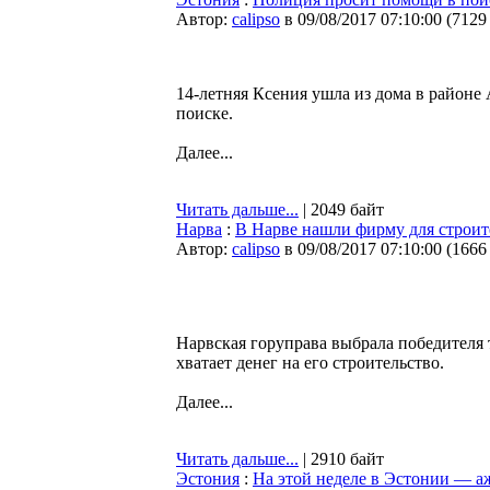
Автор:
calipso
в 09/08/2017 07:10:00
(
7129
14-летняя Ксения ушла из дома в районе
поиске.
Далее...
Читать дальше...
| 2049 байт
Нарва
:
В Нарве нашли фирму для строите
Автор:
calipso
в 09/08/2017 07:10:00
(
1666
Нарвская горуправа выбрала победителя 
хватает денег на его строительство.
Далее...
Читать дальше...
| 2910 байт
Эстония
:
На этой неделе в Эстонии — а