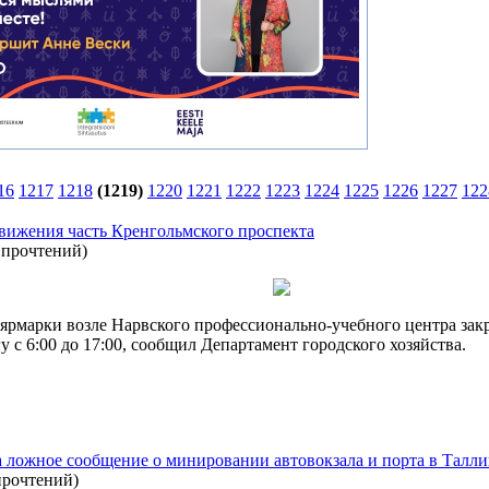
16
1217
1218
(1219)
1220
1221
1222
1223
1224
1225
1226
1227
122
движения часть Кренгольмского проспекта
 прочтений
)
й ярмарки возле Нарвского профессионально-учебного центра за
 с 6:00 до 17:00, сообщил Департамент городского хозяйства.
 ложное сообщение о минировании автовокзала и порта в Талл
прочтений
)