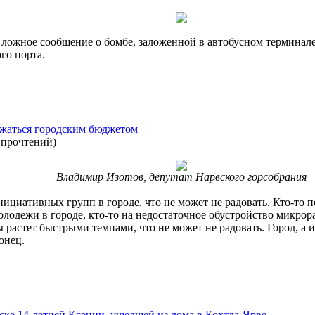
ложное сообщение о бомбе, заложенной в автобусном терминале
го порта.
яжаться городским бюджетом
 прочтений
)
Владимир Изотов, депутат Нарвского горсобрания
нициативных групп в городе, что не может не радовать. Кто-то 
олодежи в городе, кто-то на недостаточное обустройство микрор
 растет быстрыми темпами, что не может не радовать. Город, а 
онец.
ке 14-летней Ксении, ушедшей из дома в Кохтла-Ярве