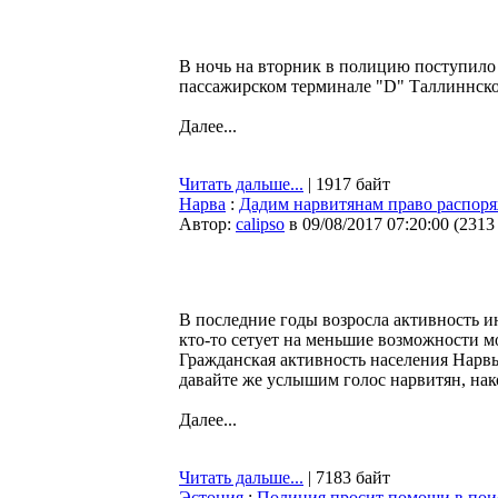
В ночь на вторник в полицию поступило 
пассажирском терминале "D" Таллиннско
Далее...
Читать дальше...
| 1917 байт
Нарва
:
Дадим нарвитянам право распор
Автор:
calipso
в 09/08/2017 07:20:00
(
2313
В последние годы возросла активность и
кто-то сетует на меньшие возможности м
Гражданская активность населения Нарвы
давайте же услышим голос нарвитян, нак
Далее...
Читать дальше...
| 7183 байт
Эстония
:
Полиция просит помощи в поис