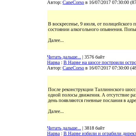
Автор:
CaneCorso
в 16/07/2017 07:30:00
(
8
В воскресенье, 9 июля, от полицейского
состоянии алкогольного опьянения. Попы
Далее...
Читать дальше...
| 3576 байт
Нарва
:
В Нарве на шоссе построили остр
Автор:
CaneCorso
в 16/07/2017 07:30:00
(
4
После реконструкции Таллиннского шоссе
одной полосы движения. А отсутствие ра
день появляются гневные послания в адр
Далее...
Читать дальше...
| 3818 байт
Нарва
:
В Нарве избили и ограбили дире