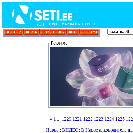
Реклама
«
1
...
1220
1221
1222
1223
1224
1225
122
Нарва
:
ВИДЕО: В Нарве алководитель пыт