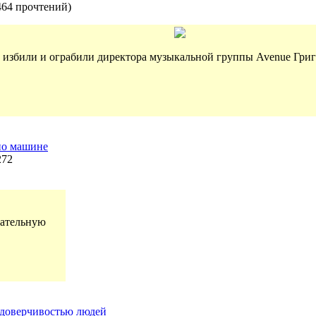
464 прочтений
)
о избили и ограбили директора музыкальной группы Avenue Гр
по машине
272
тательную
доверчивостью людей