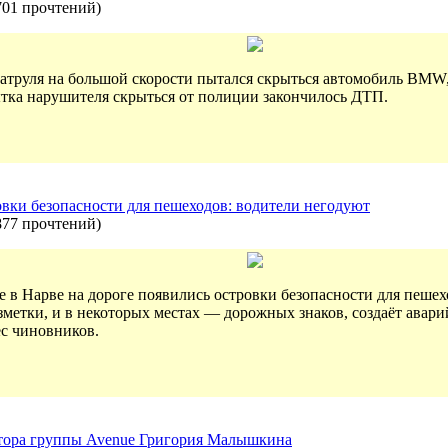
701 прочтений
)
 патруля на большой скорости пытался скрыться автомобиль BMW
тка нарушителя скрыться от полиции закончилось ДТП.
овки безопасности для пешеходов: водители негодуют
877 прочтений
)
 в Нарве на дороге появились островки безопасности для пешехо
зметки, и в некоторых местах — дорожных знаков, создаёт авар
ес чиновников.
ктора группы Avenue Григория Малышкина