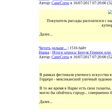
Автор:
CaneCorso
в 16/07/2017 07:20:00
(
3
Покупатель рассады расплатился с н
купю
Далее...
Читать дальше...
| 1516 байт
Нарва
:
Итоги опроса: Бенуж Герреро ил
Автор:
CaneCorso
в 16/07/2017 07:20:00
(
5
В рамках фестиваля уличного искусства 
Герреро - мексиканский уличный художни
В то же время в Нарве есть свои таланты
могло бы обойтись городу... совершенно 
Далее...