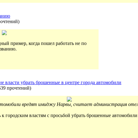
ванию
рочтений
)
ный пример, когда пошел работать не по
званию.
ие власти убрать брошенные в центре города автомобили
639 прочтений
)
томобили вредят имиджу Нарвы, считает администрация отел
 к городским властям с просьбой убрать брошенные автомобили 