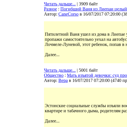
Читать дальше...
| 3909 байт
Разное
:
Погибший Ваня из Лиепаи целый г
Автор:
CaneCorso
в 16/07/2017 07:20:00
(
3
Пятилетний Ваня ушел из дома в Лиепае ут
пропажи самостоятельно уехал на автобу
Лочмеле-Луневой, этот ребенок, попав в 
Далее...
Читать дальше...
| 5001 байт
Общество
:
Мать изъятой девочки: суд про
Автор:
Bepa
в 16/07/2017 07:20:00
(
4740 п
Эстонские социальные службы изъяли во
квартире и табачного дыма, родителям ра
Далее...