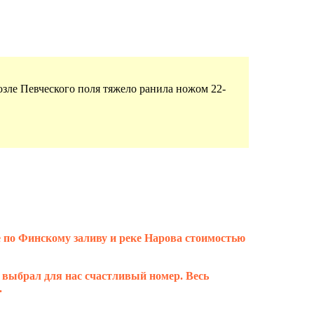
озле Певческого поля тяжело ранила ножом 22-
е по Финскому заливу и реке Нарова стоимостью
 выбрал для нас счастливый номер. Весь
.