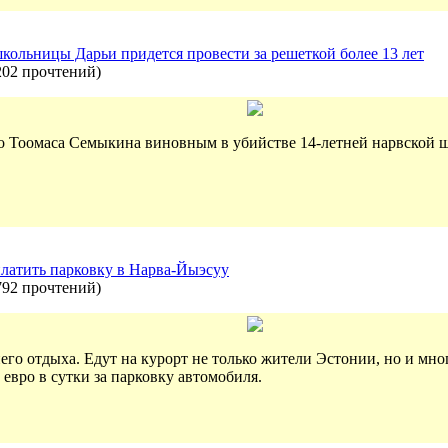
кольницы Дарьи придется провести за решеткой более 13 лет
202 прочтений
)
го Тоомаса Семыкина виновным в убийстве 14-летней нарвской 
латить парковку в Нарва-Йыэсуу
792 прочтений
)
его отдыха. Едут на курорт не только жители Эстонии, но и мн
 евро в сутки за парковку автомобиля.