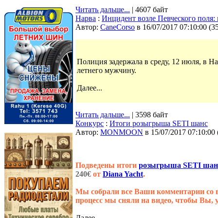
Читать дальше...
| 4607 байт
Нарва
:
Инцидент возле Певческого поля: 
Автор:
CaneCorso
в 16/07/2017 07:10:00
(
3
Полиция задержала в среду, 12 июля, в Н
летнего мужчину.
Далее...
Читать дальше...
| 3598 байт
Конкурс
:
Итоги розыгрыша SETI шанс
Автор:
MONMOON
в 15/07/2017 07:10:00
Подведены итоги
розыгрыша SETI шан
240€
от
Diana Yacht
.
Мы собрали все Ваши комментарии со вс
процесс мы сняли на видео, чтобы Вы, 
Далее...