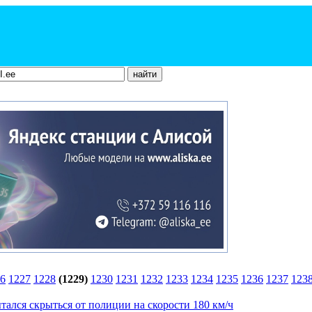
6
1227
1228
(1229)
1230
1231
1232
1233
1234
1235
1236
1237
123
ался скрыться от полиции на скорости 180 км/ч