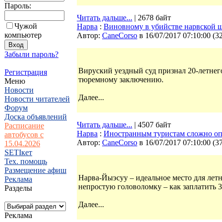
Пароль:
Читать дальше...
| 2678 байт
Чужой
Нарва
:
Виновному в убийстве нарвской ш
компьютер
Автор:
CaneCorso
в 16/07/2017 07:10:00
(
3
Забыли пароль?
Вируский уездный суд признал 20-летне
Регистрация
тюремному заключению.
Меню
Новости
Далее...
Новости читателей
Форум
Доска объявлений
Читать дальше...
| 4507 байт
Расписание
Нарва
:
Иностранным туристам сложно оп
автобусов с
Автор:
CaneCorso
в 16/07/2017 07:10:00
(
3
15.04.2026
SETIкет
Тех. помощь
Размещение афиш
Нарва-Йыэсуу – идеальное место для летн
Реклама
непростую головоломку – как заплатить 3
Разделы
Далее...
Реклама