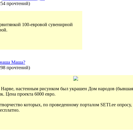
254 прочтений
)
арвитянкой 100-евровой сувенирной
рой.
и наша Маша?
298 прочтений
)
в Нарве, настенным рисунком был украшен Дом народов (бывшая 
к. Цена проекта 6000 евро.
, творчество которых, по проведенному порталом SETI.ee опросу
бесплатно.