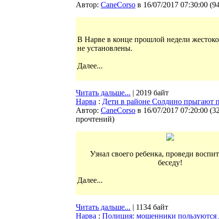
Автор:
CaneCorso
в 16/07/2017 07:30:00
(
9
В Нарве в конце прошлой недели жесток
не установлены.
Далее...
Читать дальше...
| 2019 байт
Нарва
:
Дети в районе Солдино прыгают 
Автор:
CaneCorso
в 16/07/2017 07:20:00
(
3
прочтений
)
Узнал своего ребенка, проведи воспи
беседу!
Далее...
Читать дальше...
| 1134 байт
Нарва
:
Полиция: мошенники пользуются 