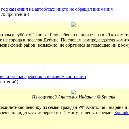
од сам ездил на автобусах: никто не обращал внимания
870 прочтений
)
ром в субботу, 1 июля. Тело ребенка нашли вчера в 20 километра
се из города в поселок Дубине. По словам зампредседателя ком
незнакомый район, возможно, не обратился за помощью ни к ком
вели без нас, ребенок в шоковом состоянии
рочтений
)
Из соцсетей Анатолия Индана / © Sputnik
сьмилетнюю девочку из семьи граждан РФ Анатолия Газаряна и 
зрешено видеться с дочерью по 15 минут в день, передаёт
Sputni