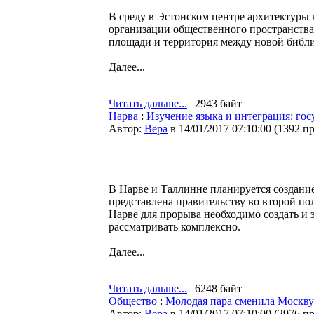
В среду в Эстонском центре архитектуры
организации общественного пространства
площади и территория между новой библио
Далее...
Читать дальше...
| 2943 байт
Нарва
:
Изучение языка и интеграция: госу
Автор:
Bepa
в 14/01/2017 07:10:00
(
1392 п
В Нарве и Таллинне планируется создание
представлена правительству во второй по
Нарве для прорыва необходимо создать и 
рассматривать комплексно.
Далее...
Читать дальше...
| 6248 байт
Общество
:
Молодая пара сменила Москву 
Автор:
Bepa
в 14/01/2017 07:10:00
(
2976 п