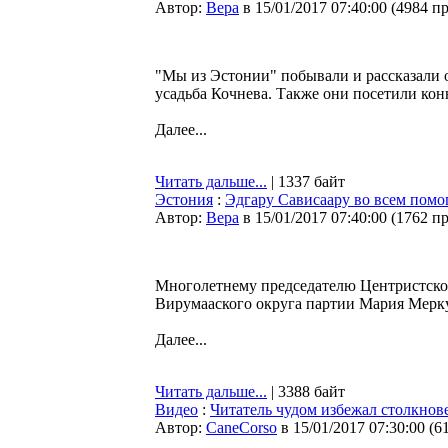
Автор:
Bepa
в 15/01/2017 07:40:00
(
4984 п
"Мы из Эстонии" побывали и рассказали о
усадьба Кочнева. Также они посетили кон
Далее...
Читать дальше...
| 1337 байт
Эстония
:
Эдгару Сависаару во всем помо
Автор:
Bepa
в 15/01/2017 07:40:00
(
1762 п
Многолетнему председателю Центристской
Вирумааского округа партии Мария Мерк
Далее...
Читать дальше...
| 3388 байт
Видео
:
Читатель чудом избежал столкно
Автор:
CaneCorso
в 15/01/2017 07:30:00
(
6