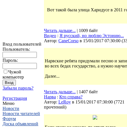
Вот такой была улица Харидусе в 2011 
Читать дальше...
| 1009 байт
Видео
:
Я русский, но люблю Эстонию...
Автор:
CaneCorso
в 15/01/2017 07:30:00
(
3
Вход пользователей
Пользователь:
Пароль:
Нарвские ребята придумали песню и запис
во всех бедах государство, а нужно научи
Чужой
Далее...
компьютер
Забыли пароль?
Читать дальше...
| 1407 байт
Нарва
:
Кто справа?
Регистрация
Автор:
LeRoy
в 15/01/2017 07:30:00
(
7721
Меню
прочтений
)
Новости
Новости читателей
Форум
Доска объявлений