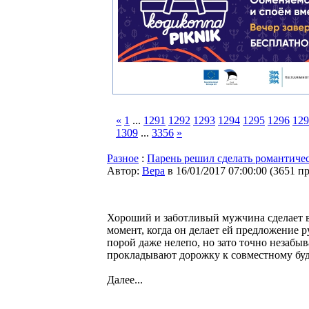
«
1
...
1291
1292
1293
1294
1295
1296
129
1309
...
3356
»
Разное
:
Парень решил сделать романтичес
Автор:
Bepa
в 16/01/2017 07:00:00
(
3651 п
Хороший и заботливый мужчина сделает в
момент, когда он делает ей предложение р
порой даже нелепо, но зато точно незабы
прокладывают дорожку к совместному бу
Далее...