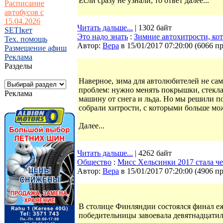
Если сразу не узнали, то ответ далее...
Расписание
автобусов с
15.04.2026
Читать дальше...
| 1302 байт
SETIкет
Это надо знать
:
Зимние автохитрости, ко
Тех. помощь
Автор:
Bepa
в 15/01/2017 07:20:00
(
6066 п
Размещение афиш
Реклама
Разделы
Наверное, зима для автолюбителей не сам
проблем: нужно менять покрышки, стекла
Реклама
машину от снега и льда. Но мы решили по
собрали хитрости, с которыми больше мож
Далее...
Читать дальше...
| 4262 байт
Общество
:
Мисс Хельсинки 2017 стала 
Автор:
Bepa
в 15/01/2017 07:20:00
(
4906 п
В столице Финляндии состоялся финал е
победительницы завоевала девятнадцатил