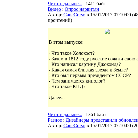
Читать дальше...
| 1411 байт
Видео
:
Опрос нарвитян
Автор:
CaneCorso
в 15/01/2017 07:10:00
(
4
прочтений
)
В этом выпуске:
- Что такое Холокост?
- Зачем в 1812 году русские сожгли свою 
- Кто написал картину Джoконда?
- Какая самая близкая звезда к Земле?
- Кто был первым президентом СССР?
- Чем занимается кинолог?
- Что такое КПД?
Далее...
Читать дальше...
| 1361 байт
Разное
:
Дизайнеры представили обновле
Автор:
CaneCorso
в 15/01/2017 07:10:00
(
2