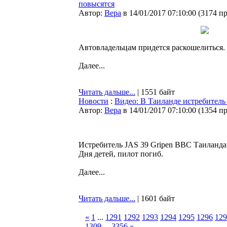
повысятся
Автор:
Bepa
в 14/01/2017 07:10:00
(
3174 п
Автовладельцам придется раскошелиться
Далее...
Читать дальше...
| 1551 байт
Новости
:
Видео: В Таиланде истребитель 
Автор:
Bepa
в 14/01/2017 07:10:00
(
1354 п
Истребитель JAS 39 Gripen ВВС Таиланда
Дня детей, пилот погиб.
Далее...
Читать дальше...
| 1601 байт
«
1
...
1291
1292
1293
1294
1295
1296
129
1309
...
3356
»