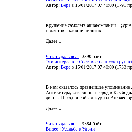
Автор:
Bepa
в 15/01/2017 07:40:00
(
1791 п
Крушение самолета авиакомпании EgyptAi
гаджетов в кабине пилотов.
Далее...
Читать дальше...
| 2390 байт
Это интересно
:
Составлен список крупне
Автор:
Bepa
в 15/01/2017 07:40:00
(
1733 п
В нем оказалось древнейшее упоминание 
Антикитера, затерянный город в Камбодже
до н. э. Находки собрал журнал Archaeolog
Далее...
Читать дальше...
| 9384 байт
Видео
:
Усадьба в Удрии