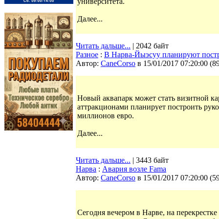
университета.
Далее...
Читать дальше...
| 2042 байт
Разное
:
В Нарва-Йыэсуу планируют пост
Автор:
CaneCorso
в 15/01/2017 07:20:00
(
8
Новый аквапарк может стать визитной к
аттракционами планирует построить руков
миллионов евро.
Далее...
Читать дальше...
| 3443 байт
Нарва
:
Авария возле Fama
Автор:
CaneCorso
в 15/01/2017 07:20:00
(
5
Сегодня вечером в Нарве, на перекрестке