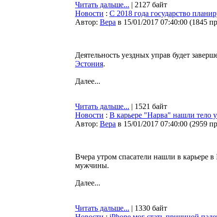
Читать дальше...
| 2127 байт
Новости
:
С 2018 года государство плани
Автор:
Bepa
в 15/01/2017 07:40:00
(
1845 п
Деятельность уездных управ будет заверш
Эстония
.
Далее...
Читать дальше...
| 1521 байт
Новости
:
В карьере "Нарва" нашли тело
Автор:
Bepa
в 15/01/2017 07:40:00
(
2959 п
Вчера утром спасатели нашли в карьере 
мужчины.
Далее...
Читать дальше...
| 1330 байт
Новости
:
iPhone мог стать причиной пад