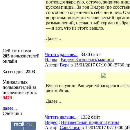
поглощая жареную, острую, жирную пищу. 
куском пиццы. За год Эндрю (по собстве
способного ограничить себя ни в чем. О
вопросом: может ли человеческий органи
размышлений, несчастный гурман выбрал 
— и вот, что из этого вышло.
Далее...
Сейчас с нами
Читать дальше...
| 3430 байт
285
пользователей
Нарва
:
Видео: Загорелась машина
онлайн
Автор:
Bepa
в 15/01/2017 07:10:00
(
5730 п
За сегодня:
2593
Уникальных
Вчера на улице Раквере 34 загорелся легк
пользователей за
автомобиль.
последние сутки:
9479
Далее...
далее...
Счетчики
Читать дальше...
| 1332 байт
Видео
:
Неизвестный подвиг Путина
Автор:
CaneCorso
в 15/01/2017 07:10:00
(
4