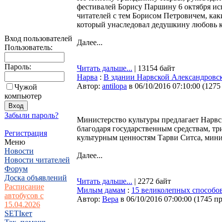
фестивалей Борису Паршину 6 октября ис
читателей с тем Борисом Петровичем, каки
который унаследовал дедушкину любовь к 
Вход пользователей
Далее...
Пользователь:
Пароль:
Читать дальше...
| 13154 байт
Нарва
:
В здании Нарвской Александровск
Автор:
antilopa
в 06/10/2016 07:10:00
(
1275
Чужой
компьютер
Забыли пароль?
Министерство культуры предлагает Нарвс
благодаря государственным средствам, т
Регистрация
культурным ценностям Тарви Ситса, мини
Меню
Новости
Далее...
Новости читателей
Форум
Доска объявлений
Читать дальше...
| 2272 байт
Расписание
Милым дамам
:
15 великолепных способов
автобусов с
Автор:
Bepa
в 06/10/2016 07:00:00
(
1745 п
15.04.2026
SETIкет