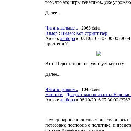
том, что это игры генетиков, уже угрожа
Далее...
Читать дальше...
| 2063 байт
Юмор
:
Видео: Кот-стриптизер
Автор:
antilopa
в 07/10/2016 07:00:00
(
2004
прочтений
)
Этот Персик хорошо чувствует музыку.
Далее...
Читать дальше...
| 1045 байт
Новости
:
Депутат выпал из окна Европар
Автор:
antilopa
в 06/10/2016 07:30:00
(
2262
Неординарное происшествие случилось в 
потасовку, поспорив о политике, и пред
Стивен Вульф выпал из окна.