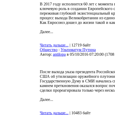
В 2017 году исполнится 60 лет с момент
ключевую роль в создании Европейского 
переживая глубокий экзистенциальный криз
процесс выхода Великобритании из единой
Как Евросоюз дошел до жизни такой и как
Далее...
Читать дальше...
| 12719 байт
Общество
:
Ультиматум Путина
Автор:
antilopa
в 05/10/2016 07:20:00
(
1708
После выхода указа президента Российск
США об утилизации оружейного плутония
Государственную Думу в СМИ начались сп
камнем преткновения оказался вопрос поч
сделки прореагировала только через нескол
Далее...
Читать дальше...
| 10483 байт