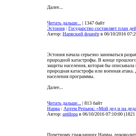
Далее...
Читать дальше...
| 1347 байт
Эстония
:
Государство составляет план де
Автор:
Нарвский фланёр
в 06/10/2016 07:2
Эстония начала серьезно заниматься разр
природной катастрофы. В конце прошлого
защиты населения, которая бы описывала 
природная катастрофа или военная атака.
населения программы.
Далее...
Читать дальше...
| 813 байт
Нарва
:
Артем Репьюк: «Мой дед и на деда
Автор:
antilopa
в 06/10/2016 07:10:00
(
1821
Почетному гражданину Нарвы, руководит