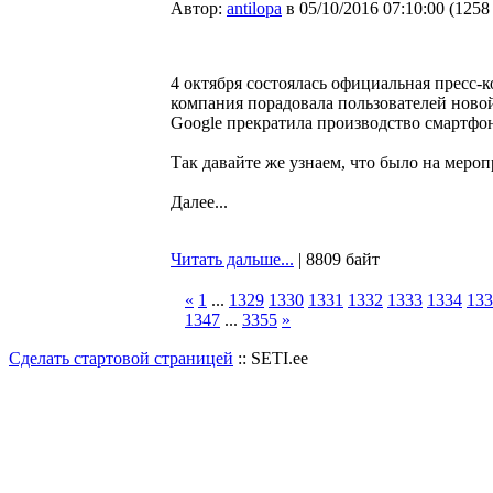
Автор:
antilopa
в 05/10/2016 07:10:00
(
1258
4 октября состоялась официальная пресс-
компания порадовала пользователей ново
Google прекратила производство смартфон
Так давайте же узнаем, что было на мероп
Далее...
Читать дальше...
| 8809 байт
«
1
...
1329
1330
1331
1332
1333
1334
133
1347
...
3355
»
Сделать стартовой страницей
:: SETI.ee