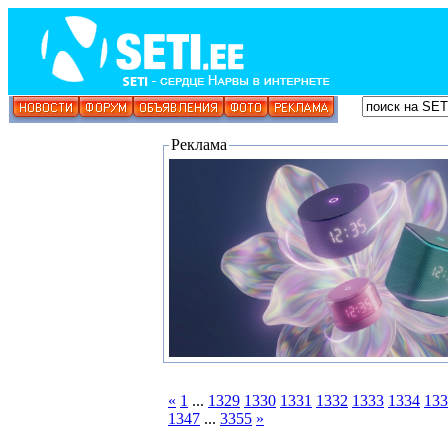
Реклама
«
1
...
1329
1330
1331
1332
1333
1334
133
1347
...
3355
»