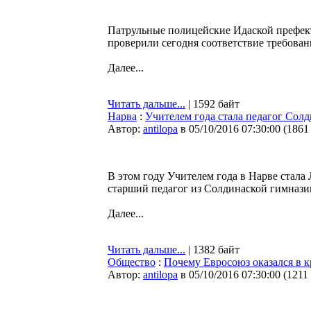
Патрульные полицейские Идаской префек
проверили сегодня соответствие требован
Далее...
Читать дальше...
| 1592 байт
Нарва
:
Учителем года стала педагог Сол
Автор:
antilopa
в 05/10/2016 07:30:00
(
1861
В этом году Учителем года в Нарве стала
старший педагог из Солдинаской гимнази
Далее...
Читать дальше...
| 1382 байт
Общество
:
Почему Евросоюз оказался в к
Автор:
antilopa
в 05/10/2016 07:30:00
(
1211