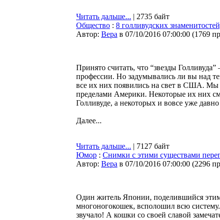
Читать дальше...
| 2735 байт
Общество
:
8 голливудских знаменитостей
Автор:
Bepa
в 07/10/2016 07:00:00
(
1769 п
Принято считать, что “звезды Голливуда”
профессии. Но задумывались ли вы над те
все их них появились на свет в США. Мы р
пределами Америки. Некоторые их них смо
Голливуде, а некоторых и вовсе уже давно
Далее...
Читать дальше...
| 7127 байт
Юмор
:
Снимки с этими существами пер
Автор:
Bepa
в 07/10/2016 07:00:00
(
2296 п
Один житель Японии, поделившийся этим
многоногокошек, всполошил всю систему. 
звучало! А кошки со своей славой замеча