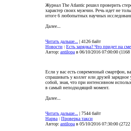
Журнал The Atlantic решил проверить сте
характер своих мужчин. Речь идет не толь
итоге 6 любопытных научных исследовани
Далее...
Читать дальше...
| 4126 байт
Новости
:
Есть зарядка? Что придет на с
Автор:
antilopa
в 06/10/2016 07:00:00
(
1168
Если у вас есть современный смартфон, ва
спрашивать у коллег или друзей зарядное 
собой, зная, что при интенсивном использ
в самый неподходящий момент.
Далее...
Читать дальше...
| 7544 байт
Нарва
:
Проверка такси
Автор:
antilopa
в 05/10/2016 07:30:00
(
2722