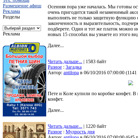
Тех. помощь
Размещение афиш
Осенняя пора уже началась. Мы готовы ос
Реклама
очень пригодится такой незаменимый аксе
Разделы
выполнять не только защитную функцию от
законченность и выразительность, подчер
подберете. Один и тот же платок можно ис
Реклама
новых 15 способах вы узнаете из этого ви
Далее...
Читать дальше...
| 1583 байт
Разное
:
Загадка
Автор:
antilopa
в 06/10/2016 07:00:00
(
1141
Пете и Коле купили по коробке конфет. В
конфет.
Далее...
Читать дальше...
| 1220 байт
Разное
:
Мудрость дня
Автор:
antilopa
в 06/10/2016 07:00:00
(
645 