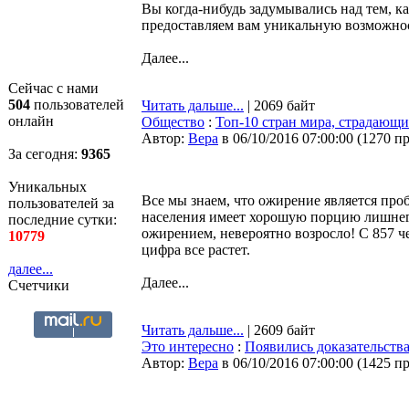
Вы когда-нибудь задумывались над тем, ка
предоставляем вам уникальную возможнос
Далее...
Сейчас с нами
504
пользователей
Читать дальше...
| 2069 байт
онлайн
Общество
:
Топ-10 стран мира, страдающ
Автор:
Bepa
в 06/10/2016 07:00:00
(
1270 п
За сегодня:
9365
Уникальных
Все мы знаем, что ожирение является проб
пользователей за
населения имеет хорошую порцию лишнего
последние сутки:
ожирением, невероятно возросло! С 857 че
10779
цифра все растет.
далее...
Далее...
Счетчики
Читать дальше...
| 2609 байт
Это интересно
:
Появились доказательства
Автор:
Bepa
в 06/10/2016 07:00:00
(
1425 п