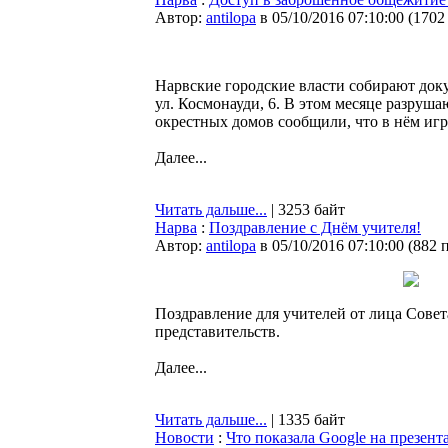
Автор:
antilopa
в 05/10/2016 07:10:00
(
1702
Нарвские городские власти собирают док
ул. Космонауди, 6. В этом месяце разруш
окрестных домов сообщили, что в нём игр
Далее...
Читать дальше...
| 3253 байт
Нарва
:
Поздравление с Днём учителя!
Автор:
antilopa
в 05/10/2016 07:10:00
(
882 
Поздравление для учителей от лица Сове
представительств.
Далее...
Читать дальше...
| 1335 байт
Новости
:
Что показала Google на презент