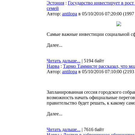
Эстония
:
Государство инвестирует в рост
семей
Автор:
antilopa
в 05/10/2016 07:20:00
(
1997
Самые важные инвестиции социальной сфе
Далее...
Читать дальше...
| 5194 байт
Нарва
:
Тармо Таммисте рассказал, что мо
Автор:
antilopa
в 05/10/2016 07:10:00
(
2193
Запланированная сессия городского собра
возможность начать официальные перегов
правительство будет решать, к какому са
Далее...
Читать дальше...
| 7616 байт
Нарва
:
Доступ в заброшенное общежитие в