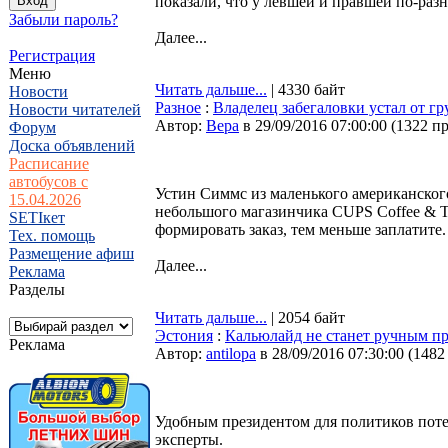
показали, что у левшей и правшей по-разн
Забыли пароль?
Далее...
Регистрация
Меню
Читать дальше...
| 4330 байт
Новости
Разное
:
Владелец забегаловки устал от г
Новости читателей
Автор:
Bepa
в 29/09/2016 07:00:00
(
1322 п
Форум
Доска объявлений
Расписание
автобусов с
Устин Симмс из маленького американског
15.04.2026
небольшого магазинчика CUPS Coffee & Te
SETIкет
формировать заказ, тем меньше заплатите.
Тех. помощь
Размещение афиш
Далее...
Реклама
Разделы
Читать дальше...
| 2054 байт
Эстония
:
Кальюлайд не станет ручным пр
Реклама
Автор:
antilopa
в 28/09/2016 07:30:00
(
1482
Удобным президентом для политиков поте
эксперты.