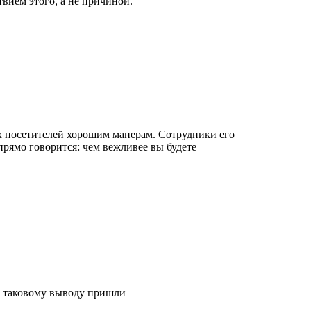
твием этого, а не причиной.
х посетителей хорошим манерам. Сотрудники его
прямо говорится: чем вежливее вы будете
к таковому выводу пришли