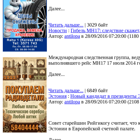
Далее...
Читать дальше...
| 3029 байт
Новости
:
Гибель МН17: следствие скажет,
Автор:
antilopa
в 28/09/2016 07:20:00
(
1180
Международная следственная группа, вед
выполнявшего рейс МН17 17 июля 2014 год
Далее...
Читать дальше...
| 6849 байт
Эстония
:
Новый кандидат в президенты 
Автор:
antilopa
в 28/09/2016 07:20:00
(
2108
Совет старейшин Рийгикогу считает, что
Эстонии в Европейской счетной палате.
Далее...