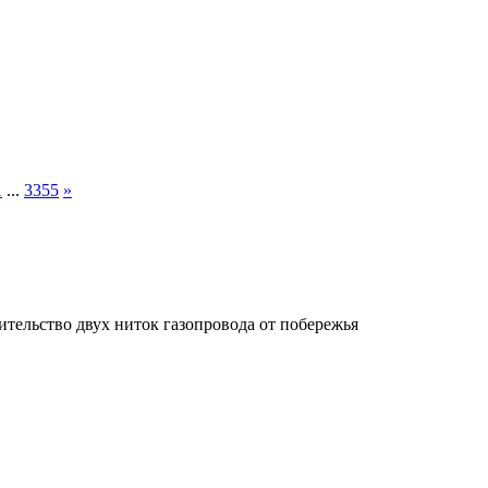
1
...
3355
»
ительство двух ниток газопровода от побережья