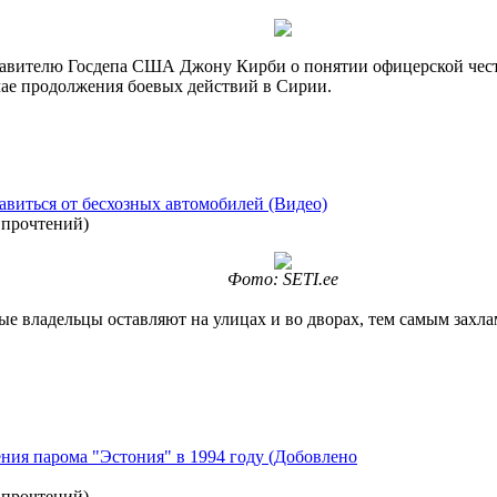
вителю Госдепа США Джону Кирби о понятии офицерской чести 
чае продолжения боевых действий в Сирии.
авиться от бесхозных автомобилей (Видео)
 прочтений
)
Фото: SETI.ee
 владельцы оставляют на улицах и во дворах, тем самым захлам
ия парома "Эстония" в 1994 году (Добовлено
 прочтений
)