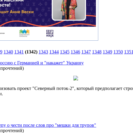
9
1340
1341
(1342)
1343
1344
1345
1346
1347
1348
1349
1350
135
Россию с Германией и "накажет" Украину
 прочтений
)
лизовать проект "Северный поток-2", который предполагает стро
и.
у о чести после слов про "мешки для трупов"
 прочтений
)