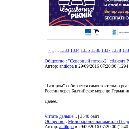
«
1
...
1333
1334
1335
1336
1337
1338
133
Общество
:
"Северный поток-2" сблизит 
Автор:
antilopa
в 29/09/2016 07:20:00
(
1294
"Газпром" собирается самостоятельно реа
России через Балтийское море до Германи
Далее...
Читать дальше...
| 3540 байт
Общество
:
Минобороны напомнило Госдеп
Автор:
antilopa
в 29/09/2016 07:20:00
(
1240