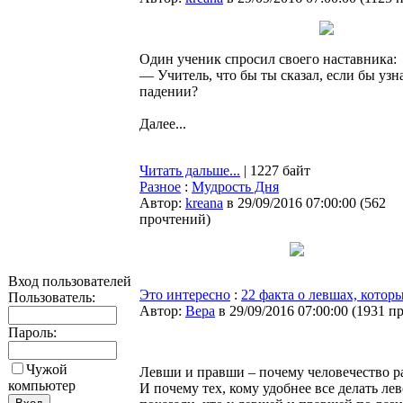
Один ученик спросил своего наставника:
— Учитель, что бы ты сказал, если бы узн
падении?
Далее...
Читать дальше...
| 1227 байт
Разное
:
Мудрость Дня
Автор:
kreana
в 29/09/2016 07:00:00
(
562
прочтений
)
Вход пользователей
Это интересно
:
22 факта о левшах, котор
Пользователь:
Автор:
Bepa
в 29/09/2016 07:00:00
(
1931 п
Пароль:
Чужой
Левши и правши – почему человечество ра
компьютер
И почему тех, кому удобнее все делать ле