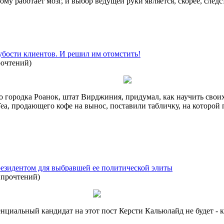
ому работает мозг, и выбор ведущей руки является, скорее, следс
рубости клиентов. И решил им отомстить!
рочтений
)
о городка Роанок, штат Вирджиния, придумал, как научить свои
a, продающего кофе на вынос, поставили табличку, на которой 
езидентом для выбравшей ее политической элиты
 прочтений
)
нциальный кандидат на этот пост Керсти Кальюлайд не будет - 