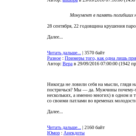
Монумент в память погибших н
28 сентября, 22 годовщина крушения паро
Далее...
Читать дальше...
| 3570 байт
Разное
:
Примеры того, как одна лишь пр
Автор:
Bepa
в 29/09/2016 07:00:00
(
1942 п
Никогда не ловили себя на мысли, глядя н
постричься? Мы — да. Мужчины почему-то
нескольких, а именно многих) в одном и т
со своими патлами во временах молодост
Далее...
Читать дальше...
| 2160 байт
Юмор
:
Анекдоты