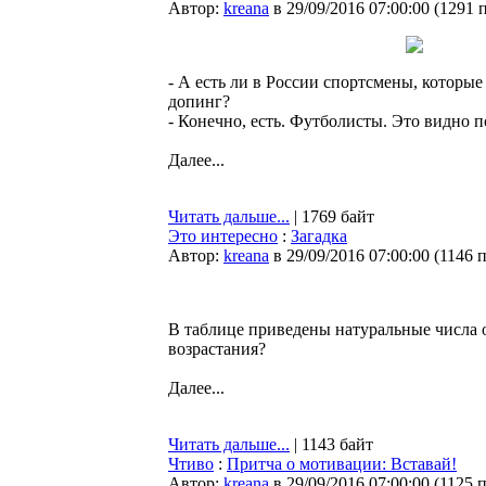
Автор:
kreana
в 29/09/2016 07:00:00
(
1291 
- А есть ли в России спортсмены, которы
допинг?
- Конечно, есть. Футболисты. Это видно п
Далее...
Читать дальше...
| 1769 байт
Это интересно
:
Загадка
Автор:
kreana
в 29/09/2016 07:00:00
(
1146 
В таблице приведены натуральные числа от
возрастания?
Далее...
Читать дальше...
| 1143 байт
Чтиво
:
Притча о мотивации: Вставай!
Автор:
kreana
в 29/09/2016 07:00:00
(
1125 