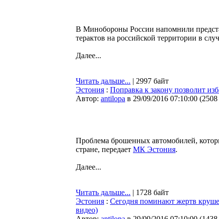
В Минобороны России напомнили предста
терактов на российской территории в слу
Далее...
Читать дальше...
| 2997 байт
Эстония
:
Поправка к закону позволит изб
Автор:
antilopa
в 29/09/2016 07:10:00
(
2508
Проблема брошенных автомобилей, которые
стране, передает
МК Эстония
.
Далее...
Читать дальше...
| 1728 байт
Эстония
:
Сегодня поминают жертв крушен
видео)
Автор:
antilopa
в 29/09/2016 07:10:00
(
1438