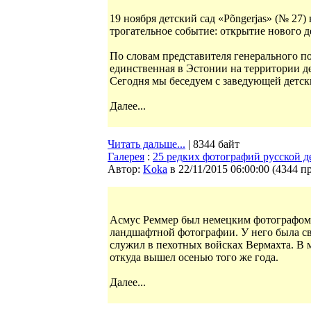
19 ноября детский сад «Põngerjas» (№ 27)
трогательное событие: открытие нового д
По словам представителя генерального по
единственная в Эстонии на территории де
Сегодня мы беседуем с заведующей детск
Далее...
Читать дальше...
| 8344 байт
Галерея
:
25 редких фотографий русской д
Автор:
Koka
в 22/11/2015 06:00:00
(
4344 п
Асмус Реммер был немецким фотографом
ландшафтной фотографии. У него была сво
служил в пехотных войсках Вермахта. В м
откуда вышел осенью того же года.
Далее...