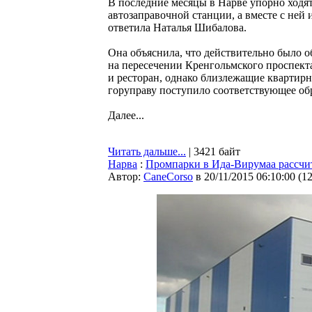
В последние месяцы в Нарве упорно ходят
автозаправочной станции, а вместе с ней 
ответила Наталья Шибалова.
Она объяснила, что действительно было о
на пересечении Кренгольмского проспекта
и ресторан, однако близлежащие квартирн
горуправу поступило соответствующее об
Далее...
Читать дальше...
| 3421 байт
Нарва
:
Промпарки в Ида-Вирумаа рассчит
Автор:
CaneCorso
в 20/11/2015 06:10:00
(
1