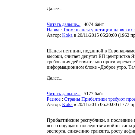
Далее...
Читать дальше...
| 4074 байт
Нарва
:
Тоом: шансы у петиции нарвских 
Автор:
Koka
в 20/11/2015 06:20:00
(
1962 п
Шансы петиции, поданной в Европарламен
высоки, считает депутат ЕП центристка Я
требования действительно противоречат е
информационном блоке «Доброе утро, Та
Далее...
Читать дальше...
| 5177 байт
Разное
:
Страны Прибалтики требуют про
Автор:
Koka
в 20/11/2015 06:20:00
(
1777 п
Прибалтийские республики, в последние 
всего ощущают последствия войны санкц
экспорта, снижению транзита, росту дефи