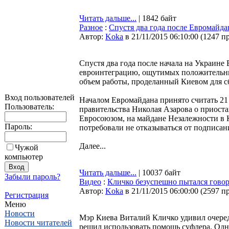
Читать дальше...
| 1842 байт
Разное
:
Спустя два года после Евромайд
Автор:
Koka
в 21/11/2015 06:10:00
(
1247 п
Спустя два года после начала на Украине
евроинтеграцию, ощутимых положительных 
объем работы, проделанный Киевом для с
Вход пользователей
Началом Евромайдана принято считать 21 н
Пользователь:
правительства Николая Азарова о приост
Евросоюзом, на майдане Незалежности в 
Пароль:
потребовали не отказываться от подписан
Далее...
Чужой
компьютер
Читать дальше...
| 10037 байт
Забыли пароль?
Видео
:
Кличко безуспешно пытался говори
Автор:
Koka
в 21/11/2015 06:00:00
(
2597 п
Регистрация
Меню
Новости
Мэр Киева Виталий Кличко удивил очередн
Новости читателей
решил использовать помощь суфлера. Одна