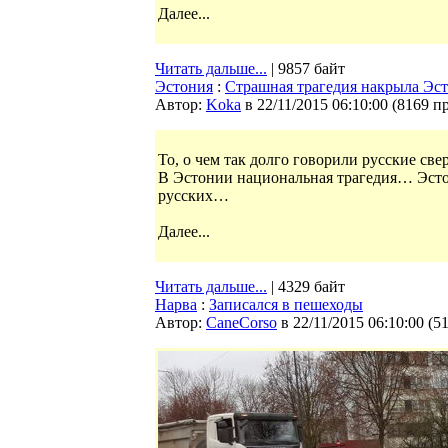
Далее...
Читать дальше...
| 9857 байт
Эстония
:
Страшная трагедия накрыла Эс
Автор:
Koka
в 22/11/2015 06:10:00
(
8169 п
То, о чем так долго говорили русские св
В Эстонии национальная трагедия… Эсто
русских…
Далее...
Читать дальше...
| 4329 байт
Нарва
:
Записался в пешеходы
Автор:
CaneCorso
в 22/11/2015 06:10:00
(
5