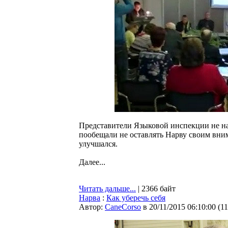
Представители Языковой инспекции не на
пообещали не оставлять Нарву своим вни
улучшался.
Далее...
Читать дальше...
| 2366 байт
Нарва
:
Как уберечь себя
Автор:
CaneCorso
в 20/11/2015 06:10:00
(
1