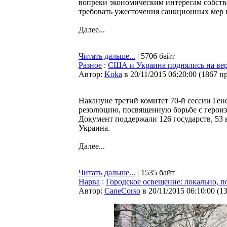
вопреки экономическим интересам собст
требовать ужесточения санкционных мер в
Далее...
Читать дальше...
| 5706 байт
Разное
:
США и Украина поднялись на ве
Автор:
Koka
в 20/11/2015 06:20:00
(
1867 п
Накануне третий комитет 70-й сессии Ге
резолюцию, посвященную борьбе с героиз
Документ поддержали 126 государств, 53
Украина.
Далее...
Читать дальше...
| 1535 байт
Нарва
:
Городское освещение: локально, 
Автор:
CaneCorso
в 20/11/2015 06:10:00
(
1