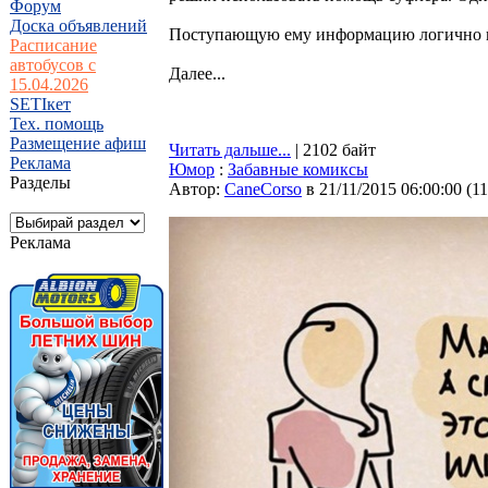
Форум
Доска объявлений
Поступающую ему информацию логично пе
Расписание
автобусов с
Далее...
15.04.2026
SETIкет
Тех. помощь
Размещение афиш
Читать дальше...
| 2102 байт
Реклама
Юмор
:
Забавные комиксы
Разделы
Автор:
CaneCorso
в 21/11/2015 06:00:00
(
1
Реклама