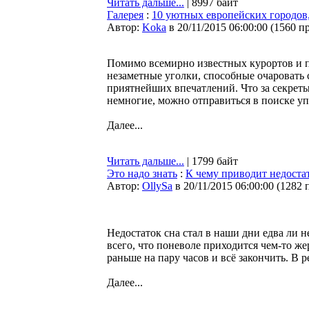
Читать дальше...
| 8997 байт
Галерея
:
10 уютных европейских городов,
Автор:
Koka
в 20/11/2015 06:00:00
(
1560 п
Помимо всемирно известных курортов и п
незаметные уголки, способные очаровать 
приятнейших впечатлений. Что за секреты
немногие, можно отправиться в поиске у
Далее...
Читать дальше...
| 1799 байт
Это надо знать
:
К чему приводит недостат
Автор:
OllySa
в 20/11/2015 06:00:00
(
1282 
Недостаток сна стал в наши дни едва ли н
всего, что поневоле приходится чем-то ж
раньше на пару часов и всё закончить. В р
Далее...