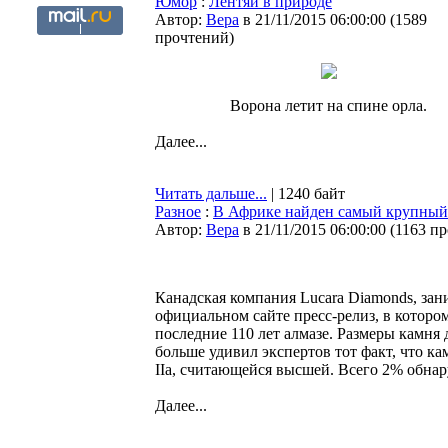
Юмор
:
Лентяи в природе
Автор:
Bepa
в 21/11/2015 06:00:00
(
1589
прочтений
)
Ворона летит на спине орла.
Далее...
Читать дальше...
| 1240 байт
Разное
:
В Африке найден самый крупный а
Автор:
Bepa
в 21/11/2015 06:00:00
(
1163 п
Канадская компания Lucara Diamonds, за
официальном сайте пресс-релиз, в которо
последние 110 лет алмазе. Размеры камня 
больше удивил экспертов тот факт, что к
IIa, считающейся высшей. Всего 2% обнар
Далее...