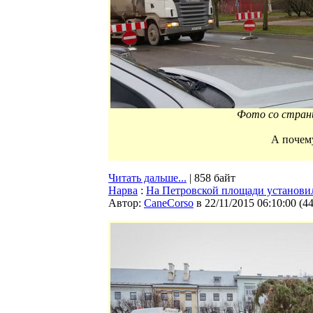
Фото со стра
А почему
Читать дальше...
| 858 байт
Нарва
:
На Петровской площади установи
Автор:
CaneCorso
в 22/11/2015 06:10:00
(
4