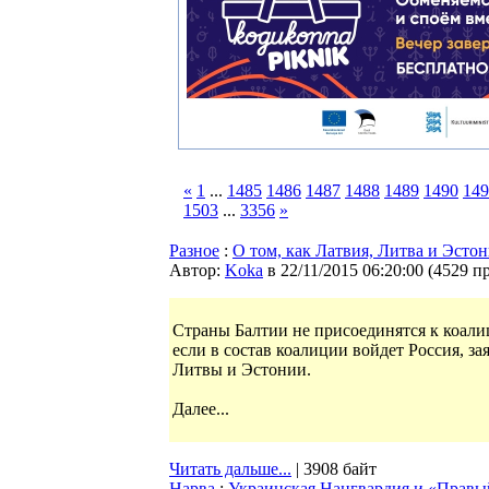
«
1
...
1485
1486
1487
1488
1489
1490
149
1503
...
3356
»
Разное
:
О том, как Латвия, Литва и Эсто
Автор:
Koka
в 22/11/2015 06:20:00
(
4529 п
Страны Балтии не присоединятся к коали
если в состав коалиции войдет Россия, з
Литвы и Эстонии.
Далее...
Читать дальше...
| 3908 байт
Нарва
:
Украинская Нацгвардия и «Правый