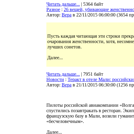
Читать дальше...
| 5364 байт
Разное
:
26 вещей, убивающие женственно
Автор:
Bepa
в 22/11/2015 06:00:00
(
3654 п
Пусть каждая читающая эти строки прекр
очарования женственности, хотя, несомне
лучших сонетов.
Далее...
Читать дальше...
| 7951 байт
Новости
:
Теракт в отеле Мали: российски
Автор:
Bepa
в 21/11/2015 06:30:00
(
1256 п
Пилоты российской авиакомпании «Волга-
спустились позавтракать в ресторан. Эки
французскую базу в Мали, возили гуманит
«бесчеловечным».
Далее...