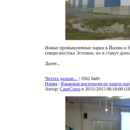
Новые промышленные парки в Йыхви и На
северо-востока Эстонии, но и станут доп
Далее...
Читать дальше...
| 3562 байт
Нарва
:
Языковая инспекция не нашла нар
Автор:
CaneCorso
в 20/11/2015 06:10:00
(
1