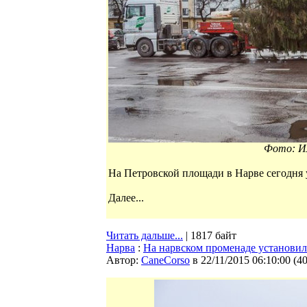
Фото: И
На Петровской площади в Нарве сегодня 
Далее...
Читать дальше...
| 1817 байт
Нарва
:
На нарвском променаде установи
Автор:
CaneCorso
в 22/11/2015 06:10:00
(
4