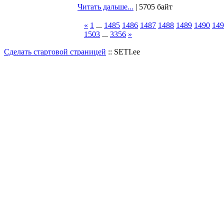
Читать дальше...
| 5705 байт
«
1
...
1485
1486
1487
1488
1489
1490
149
1503
...
3356
»
Сделать стартовой страницей
:: SETI.ee