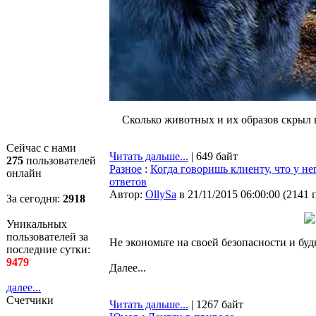
Сколько животных и их образов скрыл 
Сейчас с нами
Читать дальше...
| 649 байт
275
пользователей
Разное
:
Когда говоришь клиенту, что у н
онлайн
ответов
Автор:
OllySa
в 21/11/2015 06:00:00
(
2141 
За сегодня:
2918
Уникальных
пользователей за
Не экономьте на своей безопасности и буд
последние сутки:
9479
Далее...
далее...
Счетчики
Читать дальше...
| 1267 байт