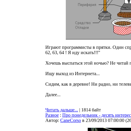
Играют программисты в прятки. Один спрятал
62, 63, 64 ! Я иду искать!!!"
Хочешь выспаться этой ночью? Hе читай 
Ищу выход из Интеpнета...
Сидим, как в деревне! Ни радио, ни телев
Далее...
Читать дальше...
| 1814 байт
Разное
:
Про понедельник - десять интере
Автор:
CaneCorso
в 23/09/2013 07:00:00
(
2