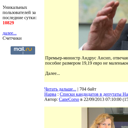
Уникальных
пользователей за
последние сутки:
10829
далее...
Счетчики
Премьер-министр Андрус Ансип, отвечая в
пособие размером 19,19 евро не маленько
Далее...
Читать дальше...
| 704 байт
Нарва
:
Списки кандидатов в депутаты На
Автор:
CaneCorso
в 22/09/2013 07:10:00
(
1