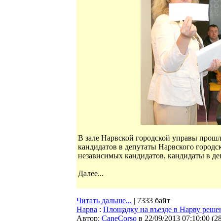
В зале Нарвской городской управы прош
кандидатов в депутаты Нарвского городс
независимых кандидатов, кандидаты в д
Далее...
Читать дальше...
| 7333 байт
Нарва
:
Площадку на въезде в Нарву решен
Автор:
CaneCorso
в 22/09/2013 07:10:00
(
2