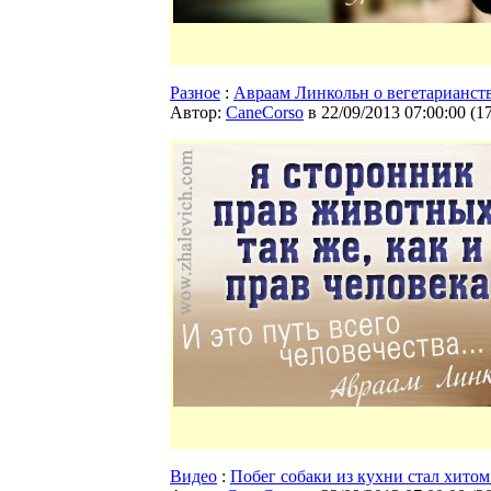
Разное
:
Авраам Линкольн о вегетарианст
Автор:
CaneCorso
в 22/09/2013 07:00:00
(
1
Видео
:
Побег собаки из кухни стал хито