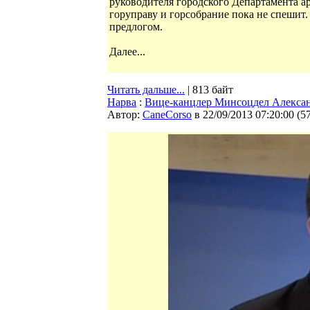
руководителя городского Департамента ар
горуправу и горсобрание пока не спешит.
предлогом.
Далее...
Читать дальше...
| 813 байт
Нарва
:
Вице-канцлер Минсоцдел Алексан
Автор:
CaneCorso
в 22/09/2013 07:20:00
(
5