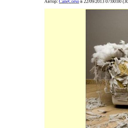
Автор:
CaneCorso
в 22/09/2013 07:00:00
(
3