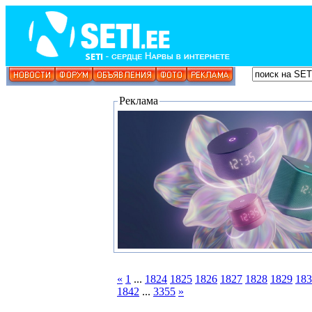
Реклама
«
1
...
1824
1825
1826
1827
1828
1829
183
1842
...
3355
»