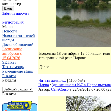
компьютер
Забыли пароль?
Регистрация
Меню
Новости
Новости читателей
Форум
Доска объявлений
Расписание
автобусов с
Водолазы 18 сентября в 12:55 нашли тело
15.04.2026
приграничной реке Нарове.
SETIкет
Тех. помощь
Далее...
Размещение афиш
Реклама
Разделы
Читать дальше...
| 1166 байт
Нарва
:
Здание школы №7 в Нарве выставле
Автор:
CaneCorso
в 22/09/2013 07:20:00
(
2
Реклама