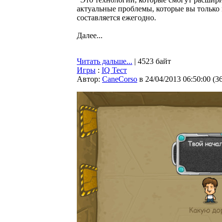
актуальные проблемы, которые вы только 
составляется ежегодно.
Далее...
Читать дальше...
| 4523 байт
Игры
:
IQ Тест
Автор:
CaneCorso
в 24/04/2013 06:50:00
(
3