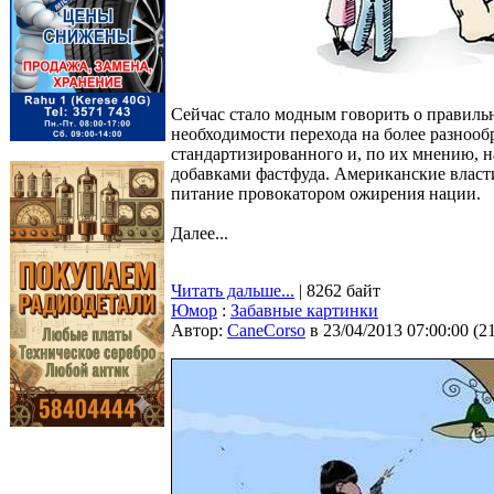
Сейчас стало модным говорить о правиль
необходимости перехода на более разнообр
стандартизированного и, по их мнению,
добавками фастфуда. Американские власти
питание провокатором ожирения нации.
Далее...
Читать дальше...
| 8262 байт
Юмор
:
Забавные картинки
Автор:
CaneCorso
в 23/04/2013 07:00:00
(
2