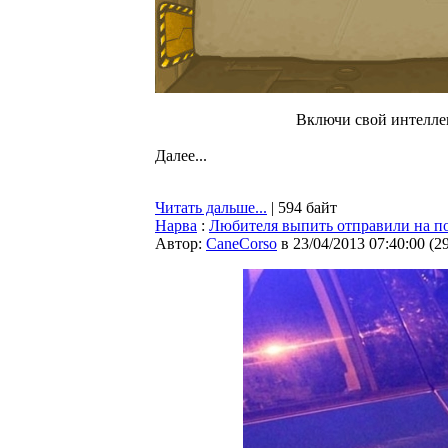
Включи свой интелле
Далее...
Читать дальше...
| 594 байт
Нарва
:
Любителя выпить отправили на по
Автор:
CaneCorso
в 23/04/2013 07:40:00
(
2