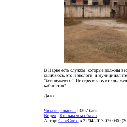
В Нарве есть службы, которые должны ве
ошибаюсь, это и экологи, и муниципалитет.
"бей лежачего". Интересно, те, кто долже
кабинетов?
Далее...
Читать дальше...
| 3367 байт
Видео
:
Кто вам чем обязан
Автор:
CaneCorso
в 22/04/2013 07:00:00
(
2