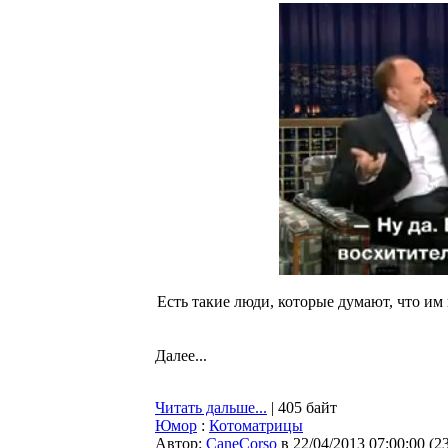
Есть такие люди, которые думают, что им
Далее...
Читать дальше...
| 405 байт
Юмор
:
Котоматрицы
Автор:
CaneCorso
в 22/04/2013 07:00:00
(
2