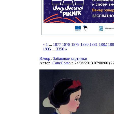
«
1
...
1877
1878
1879
1880
1881
1882
188
1895
...
3356
»
Юмор
:
Забавные картинки
Автор:
CaneCorso
в 24/04/2013 07:00:00
(
2