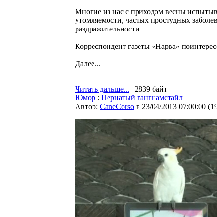
Многие из нас с приходом весны испыты
утомляемости, частых простудных заболев
раздражительности.
Корреспондент газеты «Нарва» поинтересо
Далее...
Читать дальше...
| 2839 байт
Юмор
:
Пернатый гангнамстайл
Автор:
CaneCorso
в 23/04/2013 07:00:00
(
1