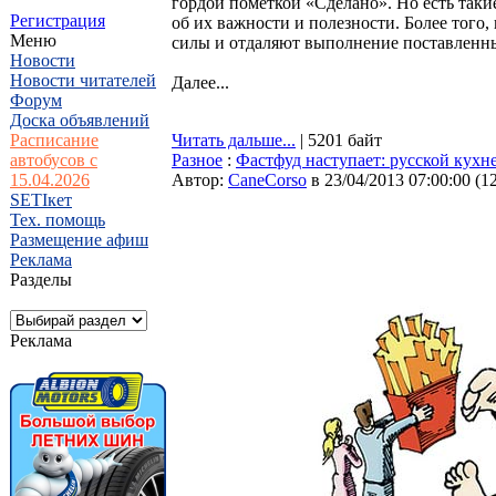
гордой пометкой «Сделано». Но есть таки
Регистрация
об их важности и полезности. Более того,
Меню
силы и отдаляют выполнение поставленн
Новости
Новости читателей
Далее...
Форум
Доска объявлений
Расписание
Читать дальше...
| 5201 байт
автобусов с
Разное
:
Фастфуд наступает: русской кухне
15.04.2026
Автор:
CaneCorso
в 23/04/2013 07:00:00
(
1
SETIкет
Тех. помощь
Размещение афиш
Реклама
Разделы
Реклама